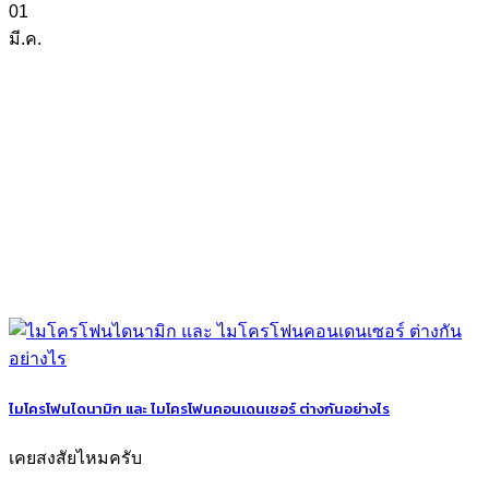
01
มี.ค.
ไมโครโฟนไดนามิก และ ไมโครโฟนคอนเดนเซอร์ ต่างกันอย่างไร
เคยสงสัยไหมครับ