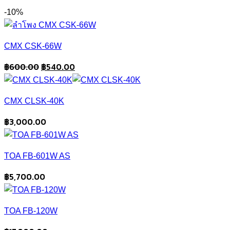
-10%
CMX CSK-66W
Original
Current
฿
600.00
฿
540.00
price
price
was:
is:
CMX CLSK-40K
฿600.00.
฿540.00.
฿
3,000.00
TOA FB-601W AS
฿
5,700.00
TOA FB-120W