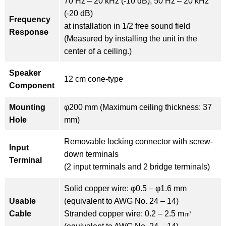
70 Hz – 20 kHz (-10 dB), 50 Hz – 20 kHz
(-20 dB)
Frequency
at installation in 1/2 free sound field
Response
(Measured by installing the unit in the
center of a ceiling.)
Speaker
12 cm cone-type
Component
Mounting
φ200 mm (Maximum ceiling thickness: 37
Hole
mm)
Removable locking connector with screw-
Input
down terminals
Terminal
(2 input terminals and 2 bridge terminals)
Solid copper wire: φ0.5 – φ1.6 mm
Usable
(equivalent to AWG No. 24 – 14)
Cable
Stranded copper wire: 0.2 – 2.5 m㎡