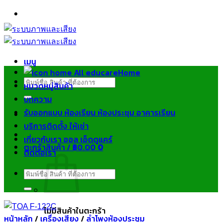
ข้าม
ไป
ยัง
เนื้อหา
เมนู
Home
ค้นหา:
หมวดหมู่สินค้า
บทความ
รับออกแบบ ห้องเรียน ห้องประชุม อาคารเรียน
บริการติดตั้ง ให้เช่า
เกี่ยวกับเรา ออล เอ็ดดูแคร์
ตะกร้าสินค้า /
฿
0.00
0
ติดต่อเรา
ค้นหา:
ไม่มีสินค้าในตะกร้า
หน้าหลัก
/
เครื่องเสียง
/
ลำโพงห้องประชุม