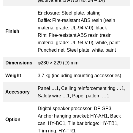
(equivalent to AWG No. 24 – 14)
Enclosure: Steel plate, plating
Baffle: Fire-resistant ABS resin (resin
material grade: UL-94 V-0), black
Finish
Rim: Fire-resistant ABS resin (resin
material grade: UL-94 V-0), white, paint
Punched net: Steel plate, white, paint
Dimensions
φ230 × 229 (D) mm
Weight
3.7 kg (including mounting accessories)
Panel …1, Ceiling reinforcement ring …1,
Accessory
Safety wire …1, Paper pattern …1
Digital speaker processor: DP-SP3,
Anchor hanging bracket: HY-AH1, Back
Option
can: HY-BC1, Tile bar bridge: HY-TB1,
Trim ring: HY-TR1