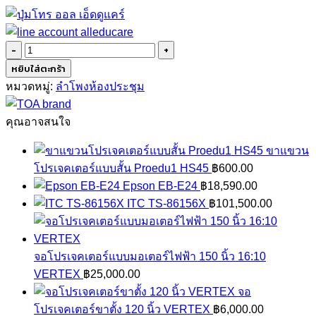
จำนวน
TOA
หยิบใส่ตะกร้า
F-
หมวดหมู่:
ลำโพงห้องประชุม
122C
ชิ้น
คุณอาจสนใจ
ขาแขวน
โปรเจคเตอร์แบบสั้น Proedu1 HS45
฿
600.00
Epson EB-E24
฿
18,590.00
ITC TS-86156X
฿
101,500.00
จอโปรเจคเตอร์แบบมอเตอร์ไฟฟ้า 150 นิ้ว 16:10
VERTEX
฿
25,000.00
จอ
โปรเจคเตอร์ขาตั้ง 120 นิ้ว VERTEX
฿
6,000.00