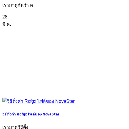
เรามาดูกันว่า ค
28
มี.ค.
วิธีตั้งค่า Rcfgx ไฟล์ของ NovaStar
เรามาดูวิธีตั้ง