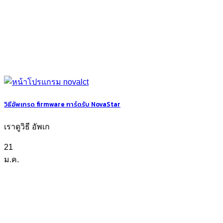
วิธีอัพเกรด firmware การ์ดรับ NovaStar
เราดูวิธี อัพเก
21
ม.ค.