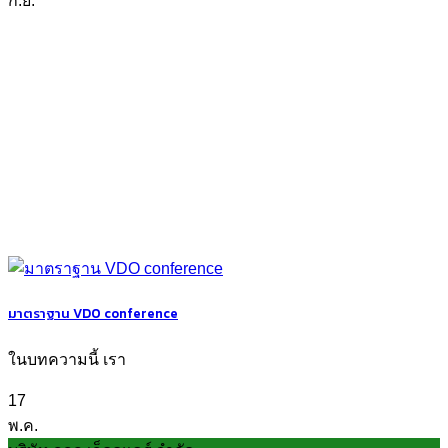
ก.ย.
มาตราฐาน VDO conference
ในบทความนี้ เรา
17
พ.ค.