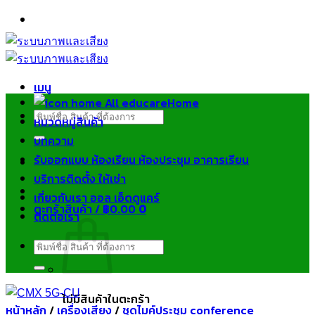
ข้าม
ไป
ยัง
เนื้อหา
เมนู
Home
ค้นหา:
หมวดหมู่สินค้า
บทความ
รับออกแบบ ห้องเรียน ห้องประชุม อาคารเรียน
บริการติดตั้ง ให้เช่า
เกี่ยวกับเรา ออล เอ็ดดูแคร์
ตะกร้าสินค้า /
฿
0.00
0
ติดต่อเรา
ค้นหา:
ไม่มีสินค้าในตะกร้า
หน้าหลัก
/
เครื่องเสียง
/
ชุดไมค์ประชุม conference