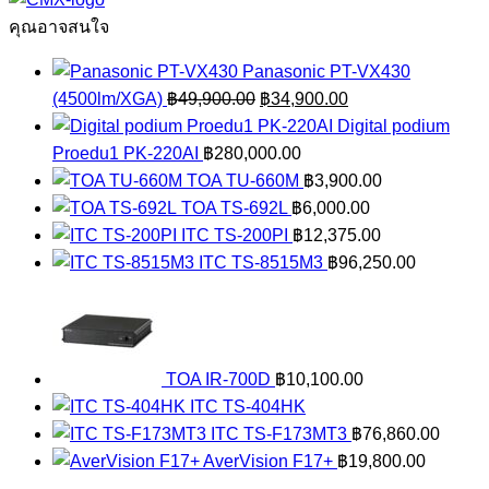
ชิ้น
คุณอาจสนใจ
Panasonic PT-VX430
Original
Current
(4500lm/XGA)
฿
49,900.00
฿
34,900.00
price
price
Digital podium
was:
is:
Proedu1 PK-220AI
฿
280,000.00
฿49,900.00.
฿34,900.00.
TOA TU-660M
฿
3,900.00
TOA TS-692L
฿
6,000.00
ITC TS-200PI
฿
12,375.00
ITC TS-8515M3
฿
96,250.00
TOA IR-700D
฿
10,100.00
ITC TS-404HK
ITC TS-F173MT3
฿
76,860.00
AverVision F17+
฿
19,800.00