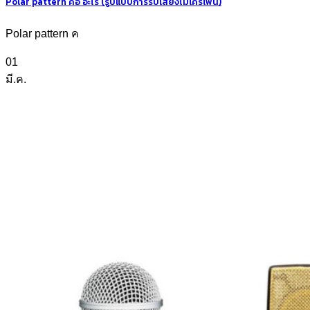
Polar pattern คือ อะไร (รูปแบบการรับเสียงไมโครโฟน)
Polar pattern ค
01
มี.ค.