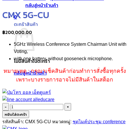
กลับสู่หน้าร้านค้า
CMX 5G-CU
0
ตะกร้าสินค้า
฿
200,000.00
5GHz Wireless Conference System Chairman Unit with
Voting,
with one battery, without gooseneck microphone.
ไม่มีสินค้าในตะกร้า
หมายเหตุ : กรุณาเช็คสินค้าก่อนทำการสั่งซื้อทุกครั้ง
กลับสู่หน้าร้านค้า
เพราะบางรายการอาจไม่มีสินค้าในสต็อก
จำนวน
CMX
หยิบใส่ตะกร้า
5G-
รหัสสินค้า:
CMX 5G-CU
หมวดหมู่:
ชุดไมค์ประชุม conference
CU