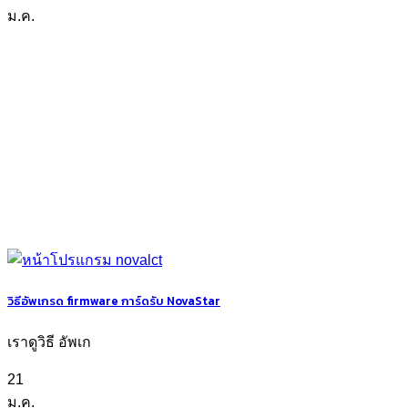
ม.ค.
วิธีอัพเกรด firmware การ์ดรับ NovaStar
เราดูวิธี อัพเก
21
ม.ค.