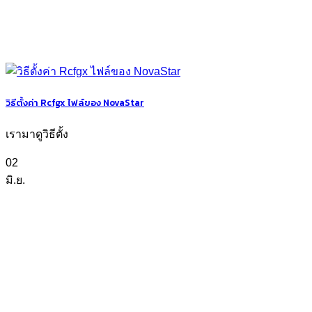
วิธีตั้งค่า Rcfgx ไฟล์ของ NovaStar
เรามาดูวิธีตั้ง
02
มิ.ย.