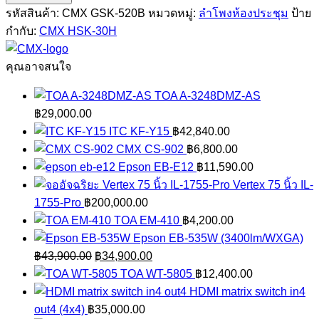
GSK-
รหัสสินค้า:
CMX GSK-520B
หมวดหมู่:
ลำโพงห้องประชุม
ป้าย
520B
กำกับ:
CMX HSK-30H
ชิ้น
คุณอาจสนใจ
TOA A-3248DMZ-AS
฿
29,000.00
ITC KF-Y15
฿
42,840.00
CMX CS-902
฿
6,800.00
Epson EB-E12
฿
11,590.00
Vertex 75 นิ้ว IL-
1755-Pro
฿
200,000.00
TOA EM-410
฿
4,200.00
Epson EB-535W (3400lm/WXGA)
Original
Current
฿
43,900.00
฿
34,900.00
price
price
TOA WT-5805
฿
12,400.00
was:
is:
HDMI matrix switch in4
฿43,900.00.
฿34,900.00.
out4 (4x4)
฿
35,000.00