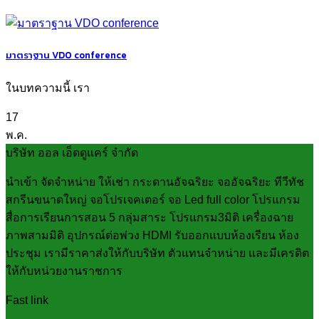
มาตราฐาน VDO conference
ในบทความนี้ เรา
17
พ.ค.
บริษัท ออล เอ็ดดูแคร์ จำกัด
นำเข้า จัดจำหน่าย ให้เช่า กระดานอัจฉริยะ จออัจฉริยะ ทีวีทัช
สกรีนขนาดใหญ่ จอโปรเจคเตอร์ จอ Led full color โปรแกรม
สื่อการเรียนการสอน 5 กลุ่มสาระ โปรแกรม3มิติ เครื่องฉาย
ภาพสามมิติ อุปกรณ์ต่อพ่วง HDMI รับออกแบบห้องเรียน ห้อง
ประชุม เรามีราคาส่งให้กับบริษัท ตัวแทนจำหน่าย และมีเครดิต
ให้กับหน่วยงานราชการ
Fast link