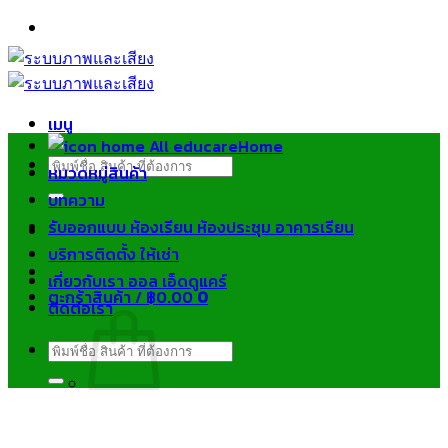
ข้าม
ไป
ยัง
เนื้อหา
เมนู
Home
ค้นหา:
หมวดหมู่สินค้า
บทความ
รับออกแบบ ห้องเรียน ห้องประชุม อาคารเรียน
บริการติดตั้ง ให้เช่า
เกี่ยวกับเรา ออล เอ็ดดูแคร์
ตะกร้าสินค้า /
฿
0.00
0
ติดต่อเรา
ค้นหา:
ไม่มีสินค้าในตะกร้า