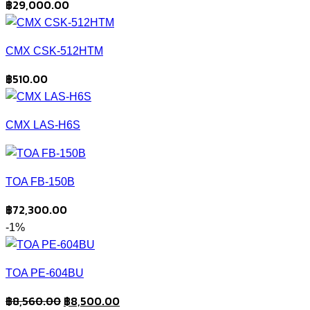
฿
29,000.00
CMX CSK-512HTM
฿
510.00
CMX LAS-H6S
TOA FB-150B
฿
72,300.00
-1%
TOA PE-604BU
Original
Current
฿
8,560.00
฿
8,500.00