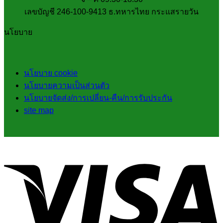
เลขบัญชี 246-100-9413 ธ.ทหารไทย กระแสรายวัน
นโยบาย
นโยบาย cookie
นโยบายความเป็นส่วนตัว
นโยบายจัดส่ง/การเปลี่ยน-คืน/การรับประกัน
site map
V