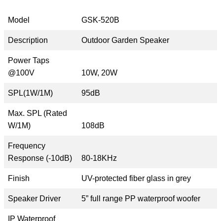
Model
GSK-520B
Description
Outdoor Garden Speaker
Power Taps
@100V
10W, 20W
SPL(1W/1M)
95dB
Max. SPL (Rated
W/1M)
108dB
Frequency
Response (-10dB)
80-18KHz
Finish
UV-protected fiber glass in grey
Speaker Driver
5” full range PP waterproof woofer
IP Waterproof