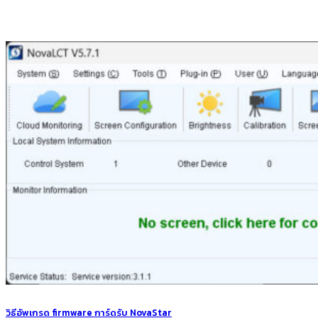
วิธีอัพเกรด firmware การ์ดรับ NovaStar