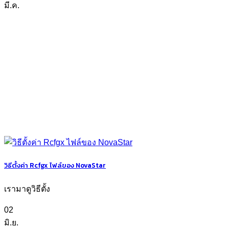
มี.ค.
วิธีตั้งค่า Rcfgx ไฟล์ของ NovaStar
เรามาดูวิธีตั้ง
02
มิ.ย.