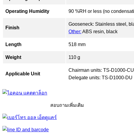
Operating Humidity
90 %RH or less (no condensat
Gooseneck: Stainless steel, bl
Finish
Other:
ABS resin, black
Length
518 mm
Weight
110 g
Chairman units: TS-D1000-CU
Applicable Unit
Delegate units: TS-D1000-DU
สอบถามเพิ่มเติม