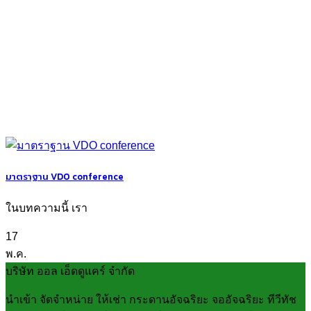
มาตราฐาน VDO conference
ในบทความนี้ เรา
17
พ.ค.
บริษัท ออล เอ็ดดูแคร์ จำกัด
นำเข้า จัดจำหน่าย ให้เช่า กระดานอัจฉริยะ จออัจฉริยะ ทีวีทัช