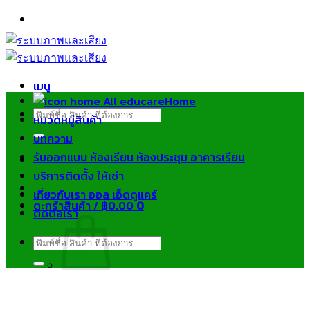
ข้าม
ไป
ยัง
เนื้อหา
เมนู
Home
ค้นหา:
หมวดหมู่สินค้า
บทความ
รับออกแบบ ห้องเรียน ห้องประชุม อาคารเรียน
บริการติดตั้ง ให้เช่า
เกี่ยวกับเรา ออล เอ็ดดูแคร์
ตะกร้าสินค้า /
฿
0.00
0
ติดต่อเรา
ค้นหา:
ไม่มีสินค้าในตะกร้า