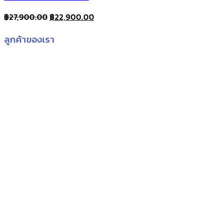
Original
Current
฿
27,900.00
฿
22,900.00
price
price
ลูกค้าของเรา
was:
is:
฿27,900.00.
฿22,900.00.