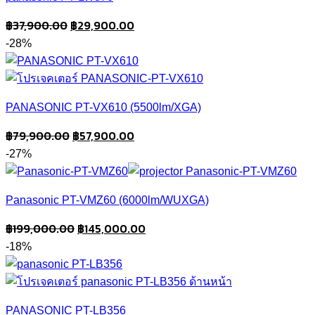
Original
Current
฿
37,900.00
฿
29,900.00
price
price
-28%
was:
is:
฿37,900.00.
฿29,900.00.
PANASONIC PT-VX610 (5500lm/XGA)
Original
Current
฿
79,900.00
฿
57,900.00
price
price
-27%
was:
is:
฿79,900.00.
฿57,900.00.
Panasonic PT-VMZ60 (6000lm/WUXGA)
Original
Current
฿
199,000.00
฿
145,000.00
price
price
-18%
was:
is:
฿199,000.00.
฿145,000.00.
PANASONIC PT-LB356