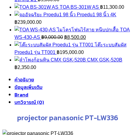
TOA BS-301W AS
฿
11,300.00
Proedu1 98 นิ้ว 4K
฿
239,000.00
TOA
Original
Current
WS-430-AS
฿
9,000.00
฿
8,500.00
price
price
โต๊ะระบบสัมผัส
was:
is:
Proedu1 รุ่น TT001
฿
195,000.00
฿9,000.00.
฿8,500.00.
CMX GSK-520B
฿
2,350.00
คำอธิบาย
ข้อมูลเพิ่มเติม
Brand
บทวิจารณ์ (0)
projector panasonic PT-LW336