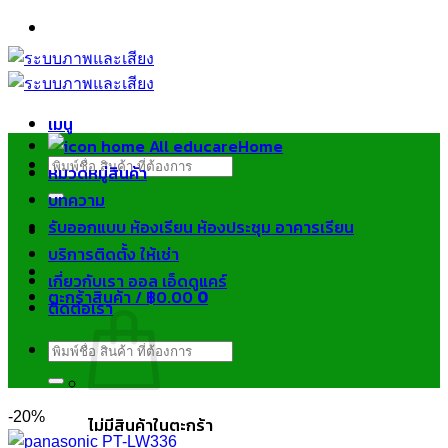
ข้าม
ไป
ยัง
เนื้อหา
เมนู
Home
ค้นหา:
หมวดหมู่สินค้า
บทความ
รับออกแบบ ห้องเรียน ห้องประชุม อาคารเรียน
บริการติดตั้ง ให้เช่า
เกี่ยวกับเรา ออล เอ็ดดูแคร์
ตะกร้าสินค้า /
฿
0.00
0
ติดต่อเรา
ค้นหา:
-20%
ไม่มีสินค้าในตะกร้า