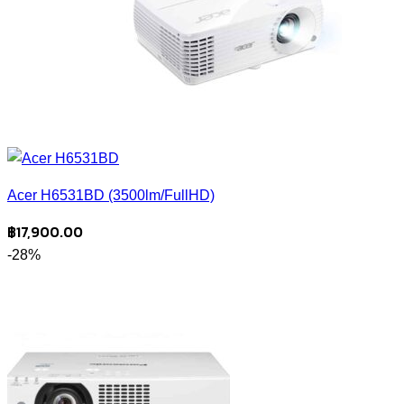
Acer H6531BD (3500lm/FullHD)
฿
17,900.00
-28%