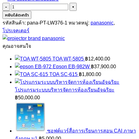
จำนวน
panasonic
หยิบใส่ตะกร้า
PT-
รหัสสินค้า:
pana-PT-LW376-1
หมวดหมู่:
panasonic
,
LW336
โปรเจคเตอร์
ชิ้น
คุณอาจสนใจ
TOA WT-5805
฿
12,400.00
Epson EB-982W
฿
37,900.00
TOA SC-615
฿
1,800.00
โปรแกรมระบบบริหารจัดการห้องเรียนอัจฉริยะ
฿
50,000.00
ซอฟต์แวร์สื่อการเรียนการสอน CAI ภาษา
อังกฤษ ม1
฿
5,000.00