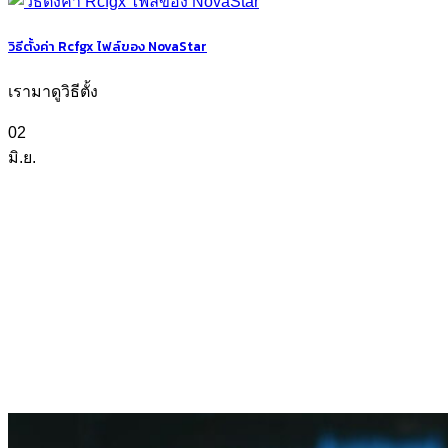
วิธีตั้งค่า Rcfgx ไฟล์ของ NovaStar
เรามาดูวิธีตั้ง
02
มิ.ย.