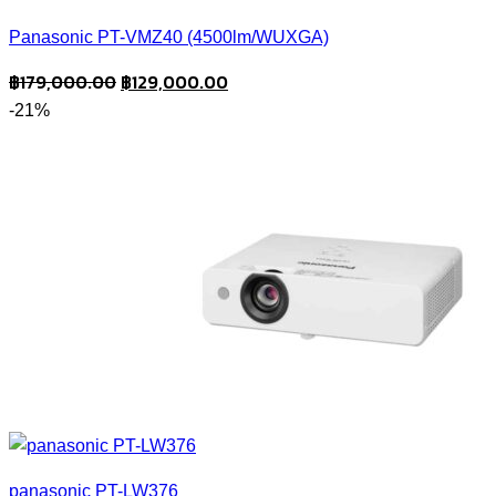
Panasonic PT-VMZ40 (4500lm/WUXGA)
Original
Current
฿
179,000.00
฿
129,000.00
price
price
-21%
was:
is:
฿179,000.00.
฿129,000.00.
panasonic PT-LW376