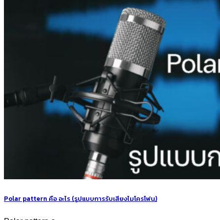
Polar pattern คือ อะไร (รูปแบบการรับเสียงไมโครโฟน)