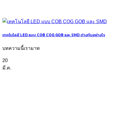
เทคโนโลยี LED แบบ COB COG GOB และ SMD ต่างกันอย่างไร
บทความนี้เรามาท
20
มี.ค.