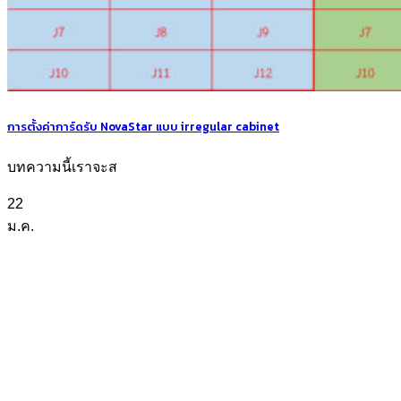
การตั้งค่าการ์ดรับ NovaStar แบบ irregular cabinet
บทความนี้เราจะส
22
ม.ค.