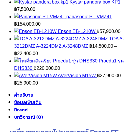
Kystar pandora box KP1
฿
7,500.00
panasonic PT-VMZ41
฿
154,000.00
Epson EB-L210W
฿
57,900.00
TOA A-
3212DMZ A-3224DMZ A-3248DMZ
฿
14,500.00
–
Price
฿
22,400.00
range:
Proedu1 รุ่น
฿14,500.00
DHS330
฿
220,000.00
through
AVerVision M15W
฿
27,900.00
Original
฿22,400.00
Current
฿
25,900.00
price
price
คำอธิบาย
was:
is:
ข้อมูลเพิ่มเติม
฿27,900.00.
฿25,900.00.
Brand
บทวิจารณ์ (0)