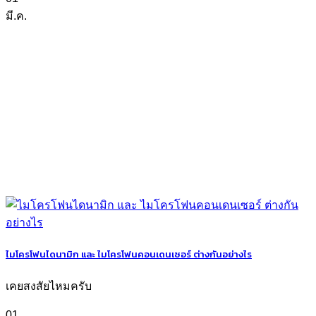
มี.ค.
ไมโครโฟนไดนามิก และ ไมโครโฟนคอนเดนเซอร์ ต่างกันอย่างไร
เคยสงสัยไหมครับ
01