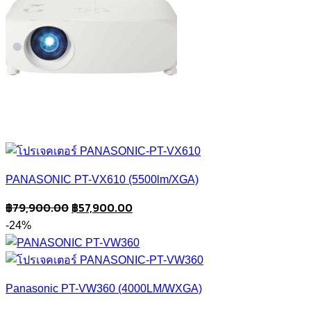
PANASONIC PT-VX610 (5500lm/XGA)
Original
Current
฿
79,900.00
฿
57,900.00
price
price
-24%
was:
is:
฿79,900.00.
฿57,900.00.
Panasonic PT-VW360 (4000LM/WXGA)