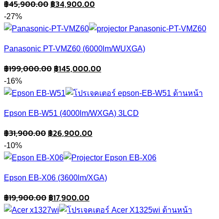
Original
Current
฿
45,900.00
฿
34,900.00
price
price
-27%
was:
is:
฿45,900.00.
฿34,900.00.
Panasonic PT-VMZ60 (6000lm/WUXGA)
Original
Current
฿
199,000.00
฿
145,000.00
price
price
-16%
was:
is:
฿199,000.00.
฿145,000.00.
Epson EB-W51 (4000lm/WXGA) 3LCD
Original
Current
฿
31,900.00
฿
26,900.00
price
price
-10%
was:
is:
฿31,900.00.
฿26,900.00.
Epson EB-X06 (3600lm/XGA)
Original
Current
฿
19,900.00
฿
17,900.00
price
price