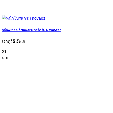
วิธีอัพเกรด firmware การ์ดรับ NovaStar
เราดูวิธี อัพเก
21
ม.ค.