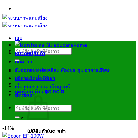
ข้าม
ไป
ยัง
เนื้อหา
เมนู
Home
ค้นหา:
หมวดหมู่สินค้า
บทความ
รับออกแบบ ห้องเรียน ห้องประชุม อาคารเรียน
บริการติดตั้ง ให้เช่า
เกี่ยวกับเรา ออล เอ็ดดูแคร์
ตะกร้าสินค้า /
฿
0.00
0
ติดต่อเรา
ค้นหา:
-14%
ไม่มีสินค้าในตะกร้า