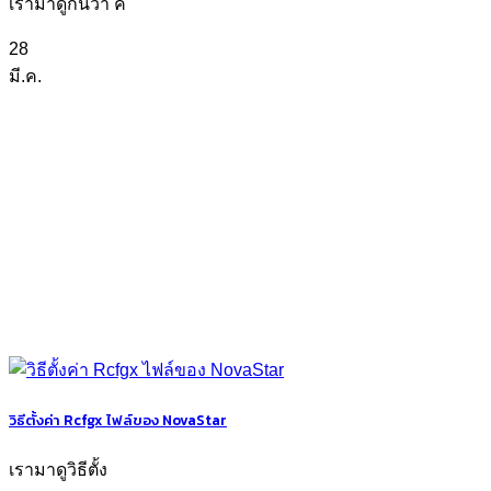
เรามาดูกันว่า ค
28
มี.ค.
วิธีตั้งค่า Rcfgx ไฟล์ของ NovaStar
เรามาดูวิธีตั้ง