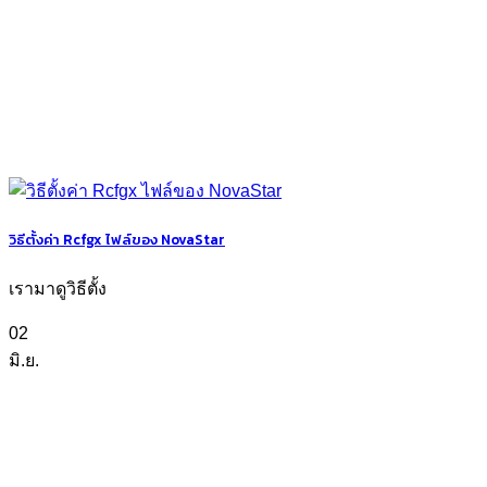
วิธีตั้งค่า Rcfgx ไฟล์ของ NovaStar
เรามาดูวิธีตั้ง
02
มิ.ย.