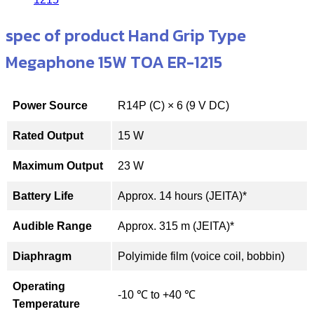
spec of product Hand Grip Type
Megaphone 15W TOA ER-1215
Power Source
R14P (C) × 6 (9 V DC)
Rated Output
15 W
Maximum Output
23 W
Battery Life
Approx. 14 hours (JEITA)*
Audible Range
Approx. 315 m (JEITA)*
Diaphragm
Polyimide film (voice coil, bobbin)
Operating
-10 ℃ to +40 ℃
Temperature