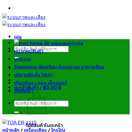
ข้าม
ไป
ยัง
เนื้อหา
เมนู
Home
ค้นหา:
หมวดหมู่สินค้า
บทความ
รับออกแบบ ห้องเรียน ห้องประชุม อาคารเรียน
บริการติดตั้ง ให้เช่า
เกี่ยวกับเรา ออล เอ็ดดูแคร์
ตะกร้าสินค้า /
฿
0.00
0
ติดต่อเรา
ค้นหา:
ไม่มีสินค้าในตะกร้า
หน้าหลัก
/
เครื่องเสียง
/
โทรโข่ง