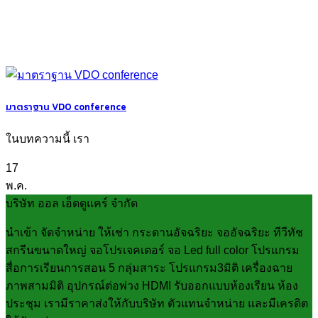
มาตราฐาน VDO conference
ในบทความนี้ เรา
17
พ.ค.
บริษัท ออล เอ็ดดูแคร์ จำกัด
นำเข้า จัดจำหน่าย ให้เช่า กระดานอัจฉริยะ จออัจฉริยะ ทีวีทัช
สกรีนขนาดใหญ่ จอโปรเจคเตอร์ จอ Led full color โปรแกรม
สื่อการเรียนการสอน 5 กลุ่มสาระ โปรแกรม3มิติ เครื่องฉาย
ภาพสามมิติ อุปกรณ์ต่อพ่วง HDMI รับออกแบบห้องเรียน ห้อง
ประชุม เรามีราคาส่งให้กับบริษัท ตัวแทนจำหน่าย และมีเครดิต