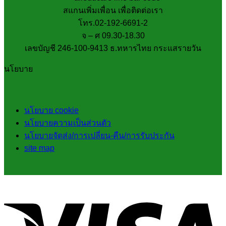
สแกนเพิ่มเพื่อน เพื่อติดต่อเรา
โทร.02-192-6691-2
จ – ศ 09.30-18.30
เลขบัญชี 246-100-9413 ธ.ทหารไทย กระแสรายวัน
นโยบาย
นโยบาย cookie
นโยบายความเป็นส่วนตัว
นโยบายจัดส่ง/การเปลี่ยน-คืน/การรับประกัน
site map
V