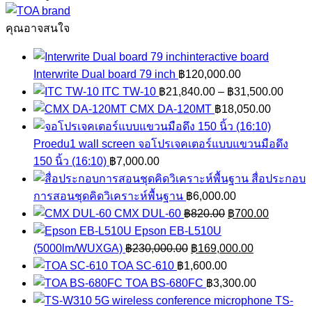
1215
ชิ้น
คุณอาจสนใจ
Interwrite Dual board 79 inch
฿
120,000.00
Price
ITC TW-10
฿
21,840.00
–
฿
31,500.00
range
CMX DA-120MT
฿
18,050.00
฿21,8
throu
Proedu1 wall screen จอโปรเจคเตอร์แบบแขวนมือดึง
฿31,5
150 นิ้ว (16:10)
฿
7,000.00
สื่อประกอบ
การสอนชุดคิดวิเคราะห์พื้นฐาน
฿
6,000.00
Original
Current
CMX DUL-60
฿
820.00
฿
700.00
price
price
Epson EB-L510U
Original
was:
Current
is:
(5000lm/WUXGA)
฿
230,000.00
฿
169,000.00
price
฿820.00.
price
฿700.00.
TOA SC-610
฿
1,600.00
was:
is:
TOA BS-680FC
฿
3,300.00
฿230,000.00.
฿169,000.0
TS-