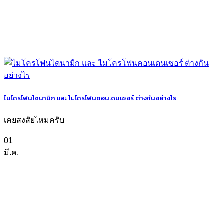
ไมโครโฟนไดนามิก และ ไมโครโฟนคอนเดนเซอร์ ต่างกันอย่างไร
เคยสงสัยไหมครับ
01
มี.ค.