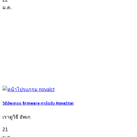
ม.ค.
วิธีอัพเกรด firmware การ์ดรับ NovaStar
เราดูวิธี อัพเก
21