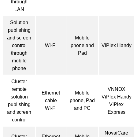
through
LAN
Solution
publishing
and screen
Mobile
control
Wi-Fi
phone and
ViPlex Handy
through
Pad
mobile
phone
Cluster
remote
VNNOX
Ethernet
Mobile
solution
ViPlex Handy
cable
phone, Pad
publishing
ViPlex
Wi-Fi
and PC
and screen
Express
control
NovaiCare
Cluster
Ethernet
Mobile