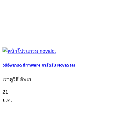
วิธีอัพเกรด firmware การ์ดรับ NovaStar
เราดูวิธี อัพเก
21
ม.ค.