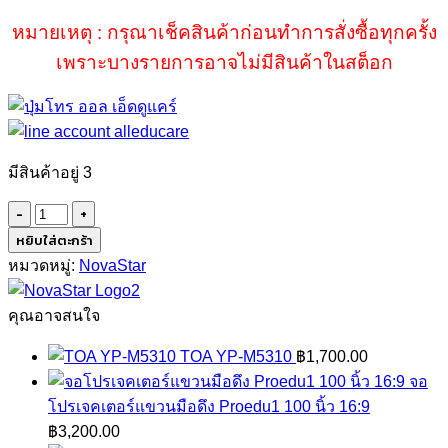
หมายเหตุ : กรุณาเช็คสินค้าก่อนทำการสั่งซื้อทุกครั้ง
เพราะบางรายการอาจไม่มีสินค้าในสต็อก
มีสินค้าอยู่ 3
จำนวน
Novastar
หยิบใส่ตะกร้า
TB1-
หมวดหมู่:
NovaStar
4G
ชิ้น
คุณอาจสนใจ
TOA YP-M5310
฿
1,700.00
จอ
โปรเจคเตอร์แขวนมือดึง Proedu1 100 นิ้ว 16:9
฿
3,200.00