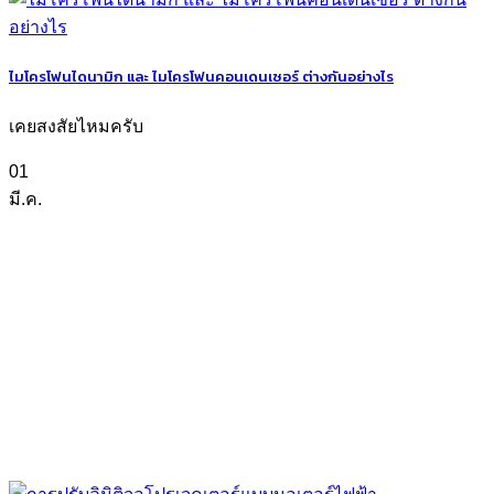
ไมโครโฟนไดนามิก และ ไมโครโฟนคอนเดนเซอร์ ต่างกันอย่างไร
เคยสงสัยไหมครับ
01
มี.ค.