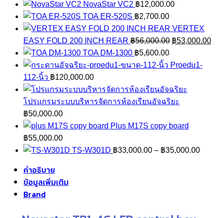
NovaStar VC2
฿
12,000.00
TOA ER-520S
฿
2,700.00
VERTEX
Original
C
EASY FOLD 200 INCH REAR
฿
56,000.00
฿
53,000.00
price
pr
TOA DM-1300
฿
5,600.00
was:
is
Proedu1-
฿56,000.00.
฿
112-นิ้ว
฿
120,000.00
โปรแกรมระบบบริหารจัดการห้องเรียนอัจฉริยะ
฿
50,000.00
Plus M17S copy board
฿
55,000.00
Price
TS-W301D
฿
33,000.00
–
฿
35,000.00
range
คำอธิบาย
฿33,
ข้อมูลเพิ่มเติม
thro
Brand
฿35,