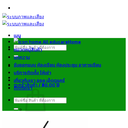
ข้าม
ไป
ยัง
เนื้อหา
เมนู
Home
ค้นหา:
หมวดหมู่สินค้า
บทความ
รับออกแบบ ห้องเรียน ห้องประชุม อาคารเรียน
บริการติดตั้ง ให้เช่า
เกี่ยวกับเรา ออล เอ็ดดูแคร์
ตะกร้าสินค้า /
฿
0.00
0
ติดต่อเรา
ค้นหา:
ไม่มีสินค้าในตะกร้า