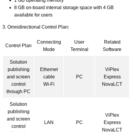
1 GB operating memory
8 GB on-board internal storage space with 4 GB
available for users
3. Omnidirectional Control Plan:
Connecting
User
Related
Control Plan
Mode
Terminal
Software
Solution
publishing
Ethernet
ViPlex
and screen
cable
PC
Express
control
Wi-Fi
NovaLCT
through PC
Solution
publishing
ViPlex
and screen
LAN
PC
Express
control
NovaLCT