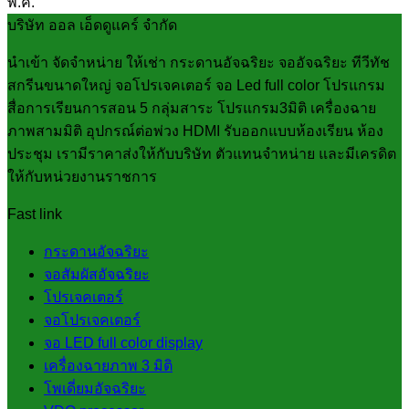
พ.ค.
บริษัท ออล เอ็ดดูแคร์ จำกัด
นำเข้า จัดจำหน่าย ให้เช่า กระดานอัจฉริยะ จออัจฉริยะ ทีวีทัช
สกรีนขนาดใหญ่ จอโปรเจคเตอร์ จอ Led full color โปรแกรม
สื่อการเรียนการสอน 5 กลุ่มสาระ โปรแกรม3มิติ เครื่องฉาย
ภาพสามมิติ อุปกรณ์ต่อพ่วง HDMI รับออกแบบห้องเรียน ห้อง
ประชุม เรามีราคาส่งให้กับบริษัท ตัวแทนจำหน่าย และมีเครดิต
ให้กับหน่วยงานราชการ
Fast link
กระดานอัจฉริยะ
จอสัมผัสอัจฉริยะ
โปรเจคเตอร์
จอโปรเจคเตอร์
จอ LED full color display
เครื่องฉายภาพ 3 มิติ
โพเดี่ยมอัจฉริยะ