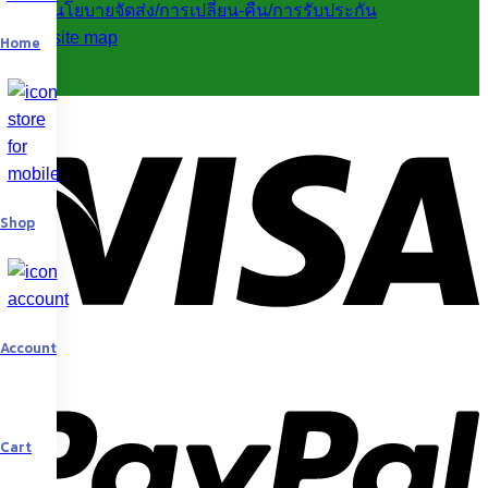
นโยบายจัดส่ง/การเปลี่ยน-คืน/การรับประกัน
site map
Home
V
Shop
Account
P
Cart