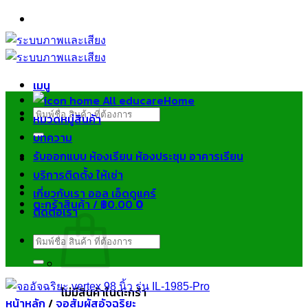
ข้าม
ไป
ยัง
เนื้อหา
เมนู
Home
ค้นหา:
หมวดหมู่สินค้า
บทความ
รับออกแบบ ห้องเรียน ห้องประชุม อาคารเรียน
บริการติดตั้ง ให้เช่า
เกี่ยวกับเรา ออล เอ็ดดูแคร์
ตะกร้าสินค้า /
฿
0.00
0
ติดต่อเรา
ค้นหา:
ไม่มีสินค้าในตะกร้า
หน้าหลัก
/
จอสัมผัสอัจฉริยะ