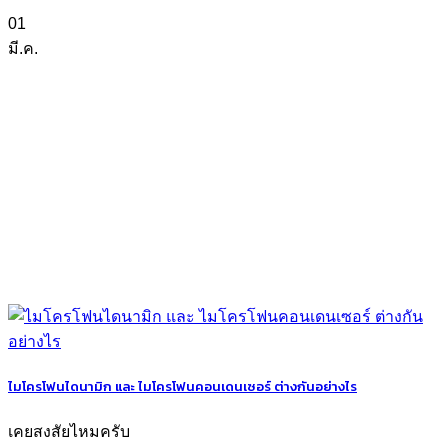
01
มี.ค.
ไมโครโฟนไดนามิก และ ไมโครโฟนคอนเดนเซอร์ ต่างกันอย่างไร
เคยสงสัยไหมครับ