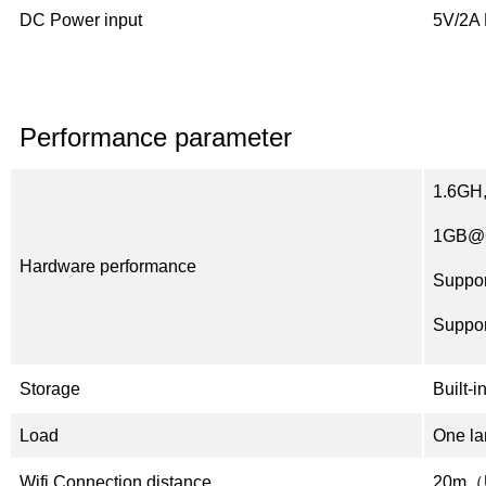
DC Power input
5V/2A 
Performance parameter
1.6GH
1GB@6
Hardware performance
Suppor
Suppor
Storage
Built-i
Load
One la
Wifi Connection distance
20m（U