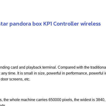
was:
is:
฿3,000.00.
฿1,
tar pandora box KP1 Controller wireless
ding card and playback terminal. Compared with the traditional
any time. It is small in size, powerful in performance, powerful 
 door screens, etc.
s, the whole machine carries 650000 pixels, the widest is 3840, 
hods