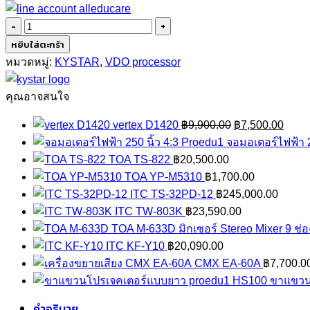
จำนวน
Kystar
หยิบใส่ตะกร้า
pandora
หมวดหมู่:
KYSTAR
,
VDO processor
box
KP1
คุณอาจสนใจ
ชิ้น
Original
Curre
vertex D1420
฿
9,900.00
฿
7,500.00
price
price
จอมอเตอร์ไฟฟ้า 2
was:
is:
TOA TS-822
฿
20,500.00
฿9,900.00.
฿7,50
TOA YP-M5310
฿
1,700.00
ITC TS-32PD-12
฿
245,000.00
ITC TW-803K
฿
23,590.00
TOA M-633D มิกเซอร์ Stereo Mixer 9 ช่อ
ITC KF-Y10
฿
20,090.00
CMX EA-60A
฿
7,700.0
ขาแขวน
คำอธิบาย