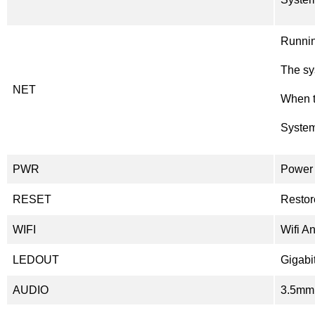
Runnin
The sy
NET
When t
System
PWR
Power 
RESET
Restore
WIFI
Wifi A
LEDOUT
Gigabit
AUDIO
3.5mm 