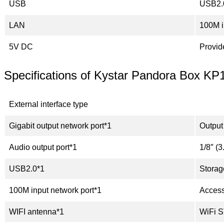
USB
USB2.0
LAN
100M i
5V DC
Provid
Specifications of Kystar Pandora Box KP
External interface type
Gigabit output network port*1
Output 
Audio output port*1
1/8″ 
USB2.0*1
Storag
100M input network port*1
Access 
WIFI antenna*1
WiFi S