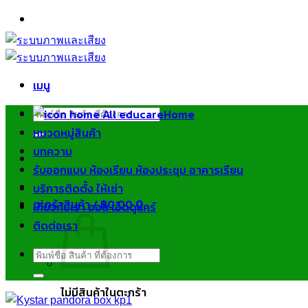
ข้าม
ไป
ยัง
เนื้อหา
เมนู
ค้นหา:
Home
หมวดหมู่สินค้า
บทความ
รับออกแบบ ห้องเรียน ห้องประชุม อาคารเรียน
บริการติดตั้ง ให้เช่า
ตะกร้าสินค้า /
฿
0.00
0
เกี่ยวกับเรา ออล เอ็ดดูแคร์
ติดต่อเรา
ค้นหา:
ไม่มีสินค้าในตะกร้า