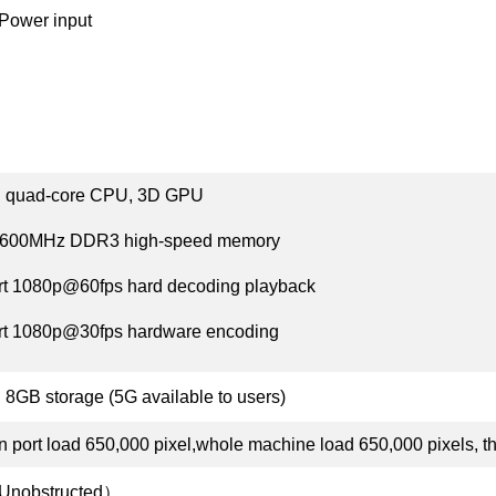
Power input
, quad-core CPU, 3D GPU
00MHz DDR3 high-speed memory
t 1080p@60fps hard decoding playback
t 1080p@30fps hardware encoding
n 8GB storage (5G available to users)
n port load 650,000 pixel,whole machine load 650,000 pixels, th
nobstructed）