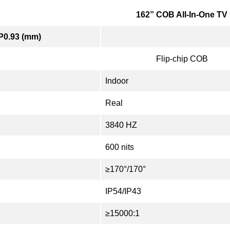
162” COB All-In-One TV
P0.93 (mm)
Flip-chip COB
Indoor
Real
3840 HZ
600 nits
≥170°/170°
IP54/IP43
≥15000:1