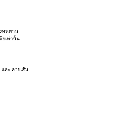
รงทนทาน
ยเท่านั้น
 และ ลายเส้น
น