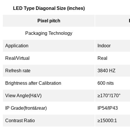
LED Type Diagonal Size (inches)
Pixel pitch
Packaging Technology
Application
Indoor
Real/Virtual
Real
Refresh rate
3840 HZ
Brightness after Calibration
600 nits
View Angle(H&V)
≥170°/170°
IP Grade(front&rear)
IP54/IP43
Contrast Ratio
≥15000:1