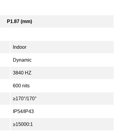
P1.87 (mm)
Indoor
Dynamic
3840 HZ
600 nits
≥170°/170°
IP54/IP43
≥15000:1