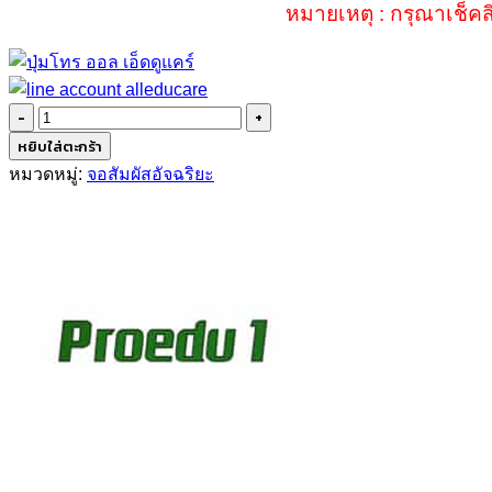
หมายเหตุ : กรุณาเช็คส
จำนวน
จอ
หยิบใส่ตะกร้า
LED
หมวดหมู่:
จอสัมผัสอัจฉริยะ
ระบบ
สัมผัส
165
นิ้ว
ชิ้น