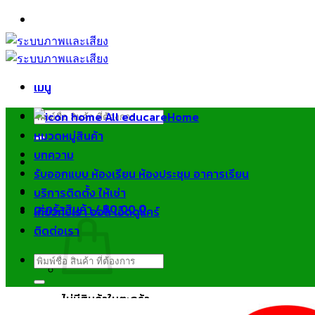
ข้าม
ไป
ยัง
เนื้อหา
เมนู
ค้นหา:
Home
หมวดหมู่สินค้า
บทความ
รับออกแบบ ห้องเรียน ห้องประชุม อาคารเรียน
บริการติดตั้ง ให้เช่า
ตะกร้าสินค้า /
฿
0.00
0
เกี่ยวกับเรา ออล เอ็ดดูแคร์
ติดต่อเรา
ค้นหา:
ไม่มีสินค้าในตะกร้า