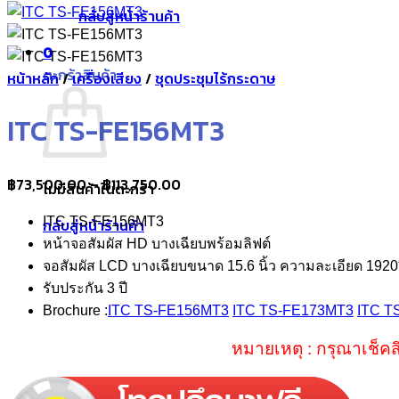
กลับสู่หน้าร้านค้า
0
ตะกร้าสินค้า
หน้าหลัก
/
เครื่องเสียง
/
ชุดประชุมไร้กระดาษ
ITC TS-FE156MT3
Price
฿
73,500.00
–
฿
113,750.00
ไม่มีสินค้าในตะกร้า
range:
ITC TS-FE156MT3
กลับสู่หน้าร้านค้า
฿73,500.00
หน้าจอสัมผัส HD บางเฉียบพร้อมลิฟต์
through
จอสัมผัส LCD บางเฉียบขนาด 15.6 นิ้ว ความละเอียด 192
฿113,750.00
รับประกัน 3 ปี
Brochure :
ITC TS-FE156MT3
ITC TS-FE173MT3
ITC T
หมายเหตุ : กรุณาเช็คส