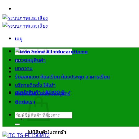
ข้าม
ไป
ยัง
เนื้อหา
เมนู
ค้นหา:
Home
หมวดหมู่สินค้า
บทความ
รับออกแบบ ห้องเรียน ห้องประชุม อาคารเรียน
บริการติดตั้ง ให้เช่า
ตะกร้าสินค้า /
฿
0.00
0
เกี่ยวกับเรา ออล เอ็ดดูแคร์
ติดต่อเรา
ค้นหา:
ไม่มีสินค้าในตะกร้า