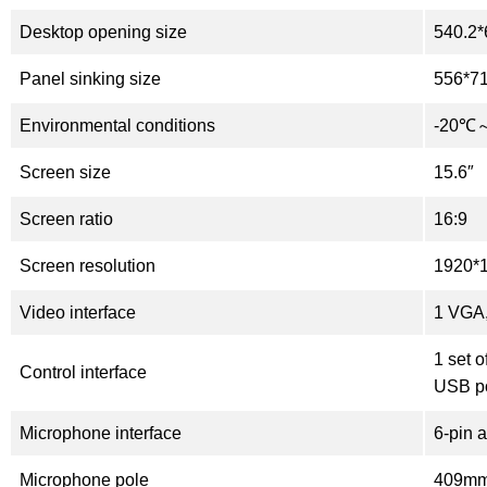
Desktop opening size
540.2*
Panel sinking size
556*71
Environmental conditions
-20℃～
Screen size
15.6″
Screen ratio
16:9
Screen resolution
1920*
Video interface
1 VGA
1 set o
Control interface
USB po
Microphone interface
6-pin 
Microphone pole
409m