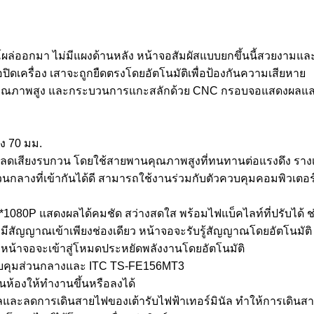
โผล่ออกมา ไม่มีแผงด้านหลัง หน้าจอสัมผัสแบบยกขึ้นนี้สวยงามและ
ิดเครื่อง เสาจะถูกยืดตรงโดยอัตโนมัติเพื่อป้องกันความเสียหาย
เนียมคุณภาพสูง และกระบวนการแกะสลักด้วย CNC กรอบจอแสดงผลและต
ง 70 มม.
ลดเสียงรบกวน โดยใช้สายพานคุณภาพสูงที่ทนทานต่อแรงดึง รางเลื
ลางที่เข้ากันได้ดี สามารถใช้งานร่วมกับตัวควบคุมคอมพิวเตอร์ได้ท
1080P แสดงผลได้คมชัด สว่างสดใส พร้อมไฟแบ็คไลท์ที่ปรับได้ ช่ว
ีสัญญาณเข้าเพียงช่องเดียว หน้าจอจะรับรู้สัญญาณโดยอัตโนมั
 หน้าจอจะเข้าสู่โหมดประหยัดพลังงานโดยอัตโนมัติ
ควบคุมส่วนกลางและ ITC TS-FE156MT3
ในห้องให้ทำงานขึ้นหรือลงได้
ัลและลดการเดินสายไฟของเต้ารับไฟฟ้าเทอร์มินัล ทำให้การเดินส