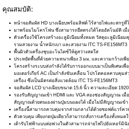
คุณสมบัติ:
หน้าจอสัมผัส HD บางเฉียบพร้อมลิฟต์ ไร้สายไฟและสกรูที่
มาพร้อมไมโครโฟน ซึ่งสามารถยืดตรงได้โดยอัตโนมัติ เมื่อป
ตัวเครื่องใช้โครงสร้างอะลูมิเนียมทั้งหมด วัสดุอะลูมิ
รวมสวยงาม น้ำหนักเบา และสวยงาม ITC TS-FE156MT3
พื้นผิวตัวเครื่องชุบอะโนไดซ์ให้ดูสว่างสดใส
ประหยัดพื้นที่ด้วยความหนาเพียง 3 มม. และความกว้างเพีย
โครงสร้างระบบส่งกำลังได้รับการออกแบบมาเป็นพิเศษเพื่อ
มอเตอร์เกียร์ AC เป็นกำลังขับเคลื่อน โปรโตคอลควบคุมส่วนก
เครื่อง ซึ่งเป็นมิตรต่อสิ่งแวดล้อม ITC TS-FE156MT3
จอสัมผัส LCD บางเฉียบขนาด 15.6 นิ้ว ความละเอียด 1920*
รองรับสัญญาณเข้า HDMI และ VGA สองช่องสัญญาณ เมื่อม
สัญญาณด้วยตนเองผ่านปุ่มบนแผงได้ เมื่อไม่มีสัญญาณเข้า
เครื่องนี้สามารถควบคุมจากส่วนกลางได้ด้วยซอฟต์แวร์
ตัวควบคุม เพียงกดปุ่มเดียวก็สามารถสั่งการเครื่องทั้งหมด
เต้ารับไฟฟ้าแบบต่อพ่วงในตัวสามารถจ่ายไฟไปยังเทอร์มิน