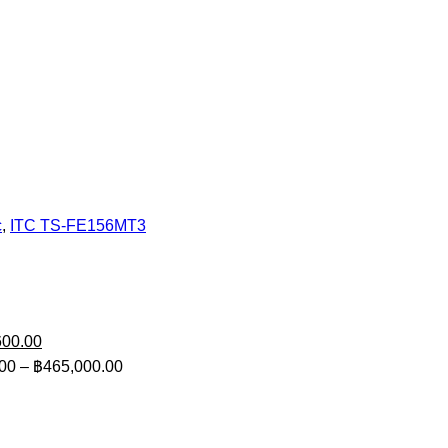
c
,
ITC TS-FE156MT3
urrent
nal
rice
Current
600.00
s:
price
Price
00
–
฿
465,000.00
46,900.00.
is:
range:
00.00.
฿14,600.00.
฿120,000.00
through