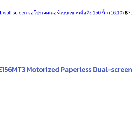
฿465,000.00
 wall screen จอโปรเจคเตอร์แบบแขวนมือดึง 150 นิ้ว (16:10)
฿
7
Current
price
is:
.
฿8,500.00.
E156MT3 Motorized Paperless Dual-scree