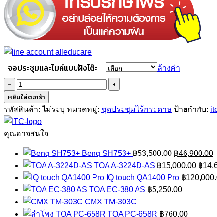
จอประชุมและไมค์แบบฝังโต๊ะ
ล้างค่า
จำนวน
ITC
หยิบใส่ตะกร้า
TS-
รหัสสินค้า:
ไม่ระบุ
หมวดหมู่:
ชุดประชุมไร้กระดาษ
ป้ายกำกับ:
it
FE156MT3
ชิ้น
คุณอาจสนใจ
Original
C
Benq SH753+
฿
53,500.00
฿
46,900.00
price
Origi
p
TOA A-3224D-AS
฿
15,000.00
฿
14,
was:
price
i
IQ touch QA1400 Pro
฿
120,000.
฿53,500.00.
was:
฿
TOA EC-380 AS
฿
5,250.00
฿15,0
CMX TM-303C
TOA PC-658R
฿
760.00