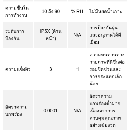
ความชื้นใน
10 ถึง 90
% RH
ไม่มีหยดน้ำเกาะ
การทำงาน
การป้องกันฝุ่น
ระดับการ
IP5X (ด้าน
N/A
และอนุภาคได้ดี
ป้องกัน
หน้า)
เยี่ยม
ความทนทานทาง
กายภาพที่ดีขึ้นต่อ
ความแข็งผิว
3
H
รอยขีดข่วนและ
การกระแทกเล็ก
น้อย
อัตราความ
บกพร่องต่ำมาก
อัตราความ
0.0001
N/A
เนื่องจากการ
บกพร่อง
ควบคุมคุณภาพ
อย่างเข้มงวด