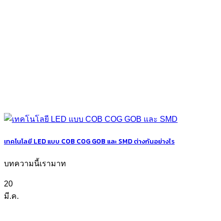
เทคโนโลยี LED แบบ COB COG GOB และ SMD ต่างกันอย่างไร
บทความนี้เรามาท
20
มี.ค.