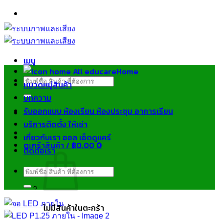
ข้าม
ไป
ยัง
เนื้อหา
เมนู
Home
ค้นหา:
หมวดหมู่สินค้า
บทความ
รับออกแบบ ห้องเรียน ห้องประชุม อาคารเรียน
บริการติดตั้ง ให้เช่า
เกี่ยวกับเรา ออล เอ็ดดูแคร์
ตะกร้าสินค้า /
฿
0.00
0
ติดต่อเรา
ค้นหา:
ไม่มีสินค้าในตะกร้า