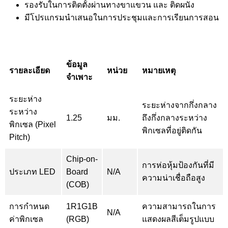
รองรับในการติดตั้งผ่านทางขาแขวน และ ติดผนัง
มีโปรแกรมนำเสนอในการประชุมและการเรียนการสอน
ข้อมูล
รายละเอียด
หน่วย
หมายเหตุ
จำเพาะ
ระยะห่าง
ระยะห่างจากกึ่งกลาง
ระหว่าง
1.25
มม.
ถึงกึ่งกลางระหว่าง
พิกเซล (Pixel
พิกเซลที่อยู่ติดกัน
Pitch)
Chip-on-
การห่อหุ้มป้องกันที่มี
ประเภท LED
Board
N/A
ความน่าเชื่อถือสูง
(COB)
การกำหนด
1R1G1B
ความสามารถในการ
N/A
ค่าพิกเซล
(RGB)
แสดงผลสีเต็มรูปแบบ