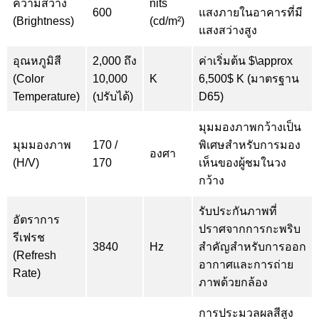
ความสว่าง
nits
600
แสงภายในอาคารที่มี
(Brightness)
(cd/m²)
แสงสว่างสูง
อุณหภูมิสี
2,000 ถึง
ค่าเริ่มต้น $\approx
(Color
10,000
K
6,500$ K (มาตรฐาน
Temperature)
(ปรับได้)
D65)
มุมมองภาพกว้างเป็น
มุมมองภาพ
170 /
พิเศษสำหรับการมอง
องศา
(H/V)
170
เห็นของผู้ชมในวง
กว้าง
รับประกันภาพที่
อัตราการ
ปราศจากการกะพริบ
รีเฟรช
3840
Hz
สำคัญสำหรับการออก
(Refresh
อากาศและการถ่าย
Rate)
ภาพด้วยกล้อง
การประมวลผลสีสูง