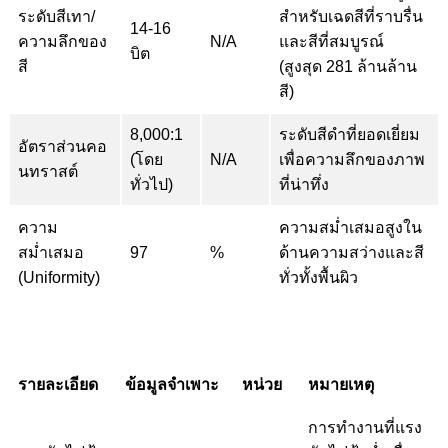
ระดับสีเทา/
สำหรับเฉดสีที่ราบรื่น
14-16
ความลึกของ
N/A
และสีที่สมบูรณ์
บิต
สี
(สูงสุด 281 ล้านล้าน
สี)
8,000:1
ระดับสีดำที่ยอดเยี่ยม
อัตราส่วนคอ
(โดย
N/A
เพื่อความลึกของภาพ
นทราสต์
ทั่วไป)
ที่น่าทึ่ง
ความ
ความสม่ำเสมอสูงใน
สม่ำเสมอ
97
%
ด้านความสว่างและสี
(Uniformity)
ทั่วทั้งพื้นผิว
รายละเอียด
ข้อมูลจำเพาะ
หน่วย
หมายเหตุ
การทำงานที่แรง