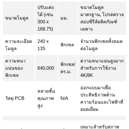
ปรับแต่ง
ขนาดโมดูล
ได้ (เช่น
มาตรฐาน, โปรดตรวจ
ขนาดโมดูล
มม.
300 x
สอบซีรีส์ผลิตภัณฑ์
168.75)
เฉพาะ
ความละเอียด
240 x
จำนวนพิกเซลทั้งหมด
พิกเซล
โมดูล
135
ต่อโมดูล
ความหนา
ความหนาแน่นสูงมาก
พิกเซล/
แน่นของ
640,000
สำหรับการใช้งาน
ตร.ม.
พิกเซล
4K/8K
ออกแบบมาเพื่อ
หลายชั้น
ประสิทธิภาพด้าน
วัสดุ PCB
คุณภาพ
N/A
ความร้อนและไฟฟ้าที่
สูง
ยอดเยี่ยม
เหมาะสำหรับสภาพ