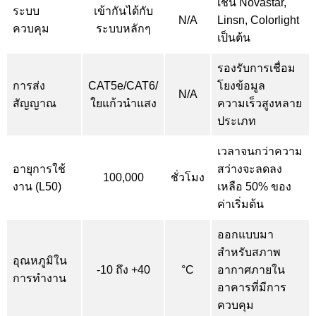
เช่น Novastar,
ระบบ
เข้ากันได้กับ
N/A
Linsn, Colorlight
ควบคุม
ระบบหลักๆ
เป็นต้น
รองรับการเชื่อม
การส่ง
CAT5e/CAT6/
โยงข้อมูล
N/A
สัญญาณ
ใยแก้วนำแสง
ความเร็วสูงหลาย
ประเภท
เวลาจนกว่าความ
อายุการใช้
สว่างจะลดลง
100,000
ชั่วโมง
งาน (L50)
เหลือ 50% ของ
ค่าเริ่มต้น
ออกแบบมา
สำหรับสภาพ
อุณหภูมิใน
-10 ถึง +40
°C
อากาศภายใน
การทำงาน
อาคารที่มีการ
ควบคุม