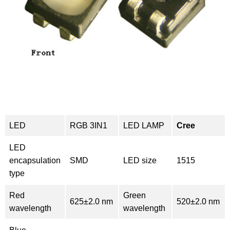
LED
RGB 3IN1
LED LAMP
Cree
LED
encapsulation
SMD
LED size
1515
type
Red
Green
625±2.0 nm
520±2.0 nm
wavelength
wavelength