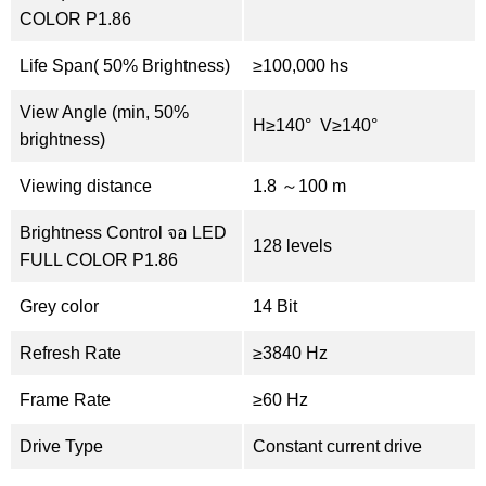
COLOR P1.86
Life Span( 50% Brightness)
≥100,000 hs
View Angle (min, 50%
H≥140° V≥140°
brightness)
Viewing distance
1.8 ～100 m
Brightness Control จอ LED
128 levels
FULL COLOR P1.86
Grey color
14 Bit
Refresh Rate
≥3840 Hz
Frame Rate
≥60 Hz
Drive Type
Constant current drive