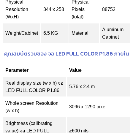
Physical
Physical
Resolution
344 x 258
Pixels
88752
(WxH)
(total)
Aluminum
Weight/Cabinet
6.5 KG
Material
Cabinet
คุณสมบัติรวมของ จอ LED FULL COLOR P1.86 ภายใน
Parameter
Value
Real display size (w x h) จอ
5.76 x 2.4 m
LED FULL COLOR P1.86
Whole screen Resolution
3096 x 1290 pixel
(w x h)
Brightness (calibrating
value) จอ LED FULL
≥600 nits