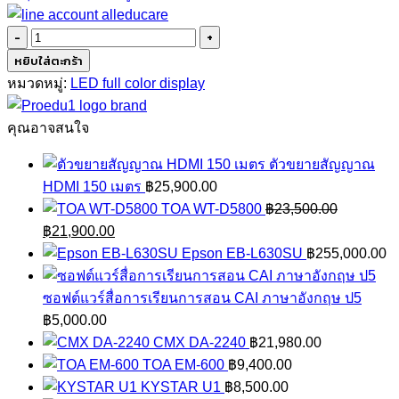
จำนวน
จอ
หยิบใส่ตะกร้า
LED
หมวดหมู่:
LED full color display
FULL
COLOR
คุณอาจสนใจ
P1.86
ตัวขยายสัญญาณ
ชิ้น
HDMI 150 เมตร
฿
25,900.00
TOA WT-D5800
฿
23,500.00
Original
Current
฿
21,900.00
price
price
Epson EB-L630SU
฿
255,000.00
was:
is:
฿23,500.00.
฿21,900.00.
ซอฟต์แวร์สื่อการเรียนการสอน CAI ภาษาอังกฤษ ป5
฿
5,000.00
CMX DA-2240
฿
21,980.00
TOA EM-600
฿
9,400.00
KYSTAR U1
฿
8,500.00