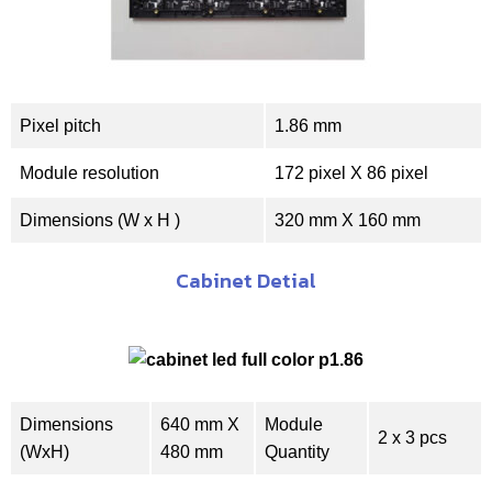
Pixel pitch
1.86 mm
Module resolution
172 pixel X 86 pixel
Dimensions (W x H )
320 mm X 160 mm
Cabinet Detial
Dimensions
640 mm X
Module
2 x 3 pcs
(WxH)
480 mm
Quantity