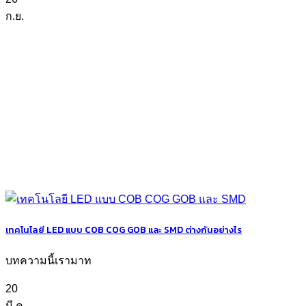
ก.ย.
เทคโนโลยี LED แบบ COB COG GOB และ SMD ต่างกันอย่างไร
บทความนี้เรามาท
20
มี.ค.