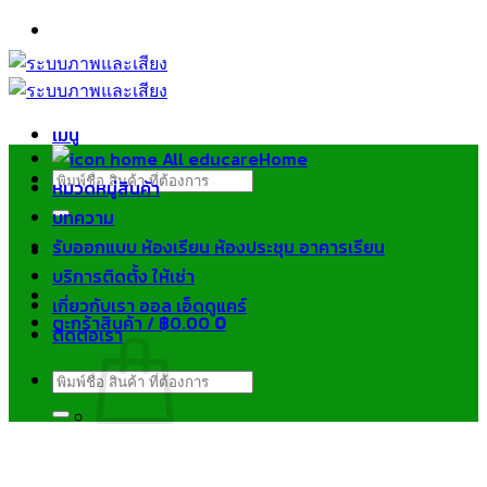
ข้าม
ไป
ยัง
เนื้อหา
เมนู
Home
ค้นหา:
หมวดหมู่สินค้า
บทความ
รับออกแบบ ห้องเรียน ห้องประชุม อาคารเรียน
บริการติดตั้ง ให้เช่า
เกี่ยวกับเรา ออล เอ็ดดูแคร์
ตะกร้าสินค้า /
฿
0.00
0
ติดต่อเรา
ค้นหา:
ไม่มีสินค้าในตะกร้า