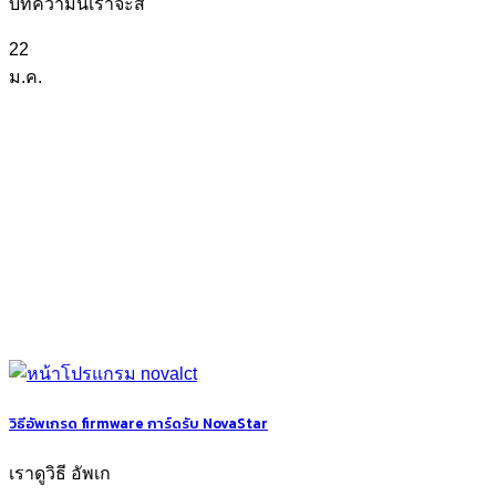
บทความนี้เราจะส
22
ม.ค.
วิธีอัพเกรด firmware การ์ดรับ NovaStar
เราดูวิธี อัพเก