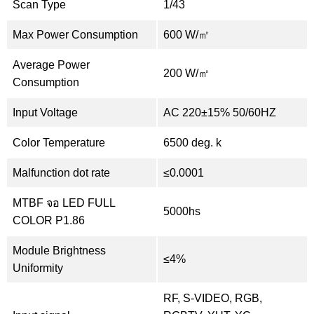
Scan Type
1/43
Max Power Consumption
600 W/㎡
Average Power
200 W/㎡
Consumption
Input Voltage
AC 220±15% 50/60HZ
Color Temperature
6500 deg. k
Malfunction dot rate
≤0.0001
MTBF จอ LED FULL
5000hs
COLOR P1.86
Module Brightness
≤4%
Uniformity
RF, S-VIDEO, RGB,