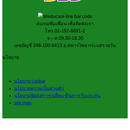
สแกนเพิ่มเพื่อน เพื่อติดต่อเรา
โทร.02-192-6691-2
จ – ศ 09.30-18.30
เลขบัญชี 246-100-9413 ธ.ทหารไทย กระแสรายวัน
นโยบาย
นโยบาย cookie
นโยบายความเป็นส่วนตัว
นโยบายจัดส่ง/การเปลี่ยน-คืน/การรับประกัน
site map
V