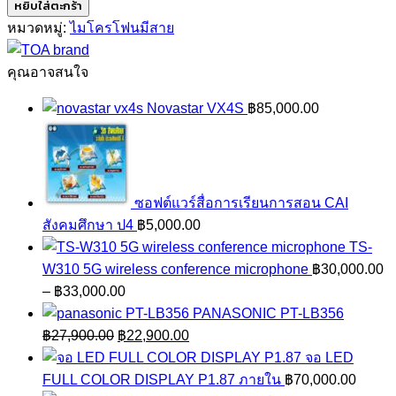
TOA
หยิบใส่ตะกร้า
DM-
หมวดหมู่:
ไมโครโฟนมีสาย
1500
ชิ้น
คุณอาจสนใจ
Novastar VX4S
฿
85,000.00
ซอฟต์แวร์สื่อการเรียนการสอน CAI
สังคมศึกษา ป4
฿
5,000.00
TS-
W310 5G wireless conference microphone
฿
30,000.00
Price
–
฿
33,000.00
range:
PANASONIC PT-LB356
Original
฿30,000.00
Current
฿
27,900.00
฿
22,900.00
price
through
price
จอ LED
was:
฿33,000.00
is:
FULL COLOR DISPLAY P1.87 ภายใน
฿
70,000.00