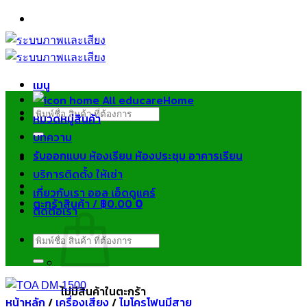
ข้าม
ไป
ยัง
เนื้อหา
เมนู
Home
ค้นหา:
หมวดหมู่สินค้า
บทความ
รับออกแบบ ห้องเรียน ห้องประชุม อาคารเรียน
บริการติดตั้ง ให้เช่า
เกี่ยวกับเรา ออล เอ็ดดูแคร์
ตะกร้าสินค้า /
฿
0.00
0
ติดต่อเรา
ค้นหา:
ไม่มีสินค้าในตะกร้า
หน้าหลัก
/
เครื่องเสียง
/
ไมโครโฟนมีสาย