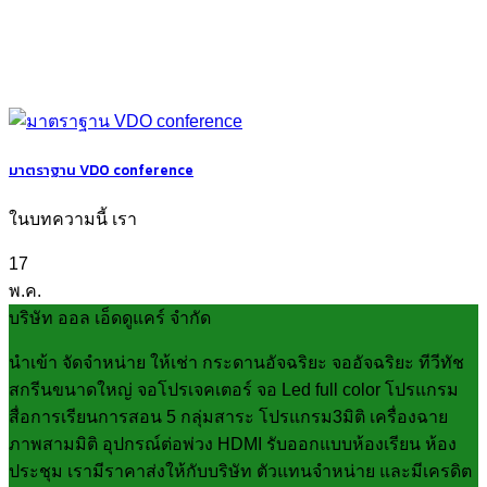
มาตราฐาน VDO conference
ในบทความนี้ เรา
17
พ.ค.
บริษัท ออล เอ็ดดูแคร์ จำกัด
นำเข้า จัดจำหน่าย ให้เช่า กระดานอัจฉริยะ จออัจฉริยะ ทีวีทัช
สกรีนขนาดใหญ่ จอโปรเจคเตอร์ จอ Led full color โปรแกรม
สื่อการเรียนการสอน 5 กลุ่มสาระ โปรแกรม3มิติ เครื่องฉาย
ภาพสามมิติ อุปกรณ์ต่อพ่วง HDMI รับออกแบบห้องเรียน ห้อง
ประชุม เรามีราคาส่งให้กับบริษัท ตัวแทนจำหน่าย และมีเครดิต