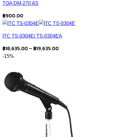
TOA DM-270 AS
through
฿27,510.00
฿
900.00
ITC TS-0304E/ TS-0304EA
Price
฿
18,635.00
–
฿
19,635.00
range:
-15%
฿18,635.00
through
฿19,635.00