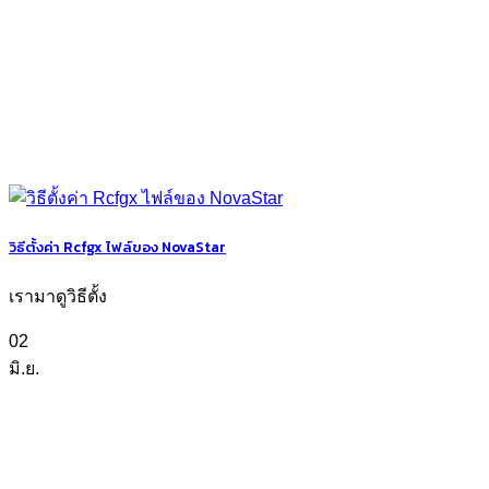
วิธีตั้งค่า Rcfgx ไฟล์ของ NovaStar
เรามาดูวิธีตั้ง
02
มิ.ย.