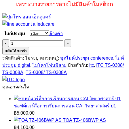
เพราะบางรายการอาจไม่มีสินค้าในสต็อก
ไมค์ประชุม
ล้างค่า
จำนวน
ITC
หยิบใส่ตะกร้า
TS-
รหัสสินค้า:
ไม่ระบุ
หมวดหมู่:
ชุดไมค์ประชุม conference
,
ไมค์
0308
ประชุม digital
,
ไมโครโฟนมีสาย
ป้ายกำกับ:
itc
,
ITC TS-0308/
ชิ้น
TS-0308A
,
TS-0308/ TS-0308A
คุณอาจสนใจ
ซอฟต์แวร์สื่อการเรียนการสอน CAI วิทยาศาสตร์ ป1
฿
5,000.00
TOA TZ-406BWP AS
฿
4,100.00