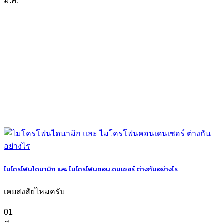
มี.ค.
ไมโครโฟนไดนามิก และ ไมโครโฟนคอนเดนเซอร์ ต่างกันอย่างไร
เคยสงสัยไหมครับ
01