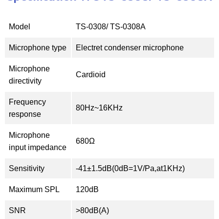
Model
TS-0308/ TS-0308A
Microphone type
Electret condenser microphone
Microphone
Cardioid
directivity
Frequency
80Hz~16KHz
response
Microphone
680Ω
input impedance
Sensitivity
-41±1.5dB(0dB=1V/Pa,at1KHz)
Maximum SPL
120dB
SNR
>80dB(A)