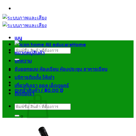
ข้าม
ไป
ยัง
เนื้อหา
เมนู
Home
ค้นหา:
หมวดหมู่สินค้า
บทความ
รับออกแบบ ห้องเรียน ห้องประชุม อาคารเรียน
บริการติดตั้ง ให้เช่า
เกี่ยวกับเรา ออล เอ็ดดูแคร์
ตะกร้าสินค้า /
฿
0.00
0
ติดต่อเรา
ค้นหา:
ไม่มีสินค้าในตะกร้า