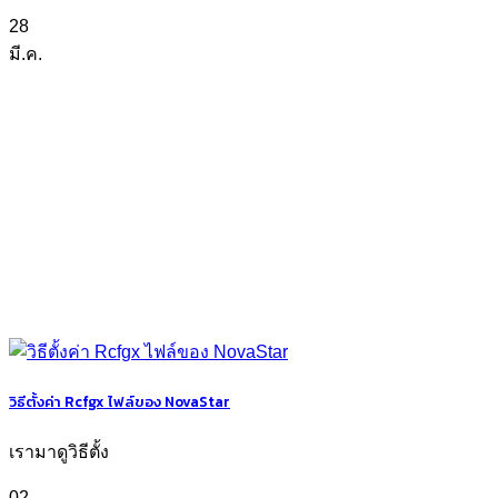
28
มี.ค.
วิธีตั้งค่า Rcfgx ไฟล์ของ NovaStar
เรามาดูวิธีตั้ง
02