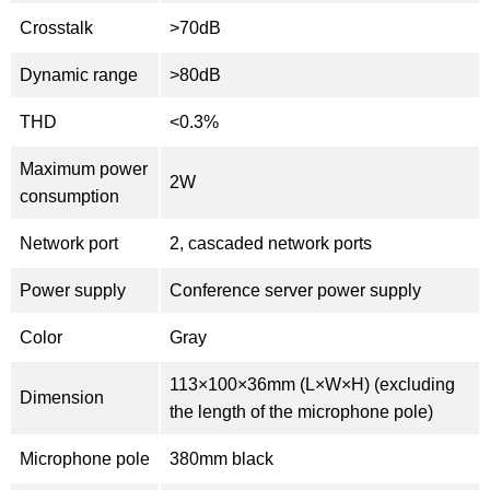
Crosstalk
>70dB
Dynamic range
>80dB
THD
<0.3%
Maximum power
2W
consumption
Network port
2, cascaded network ports
Power supply
Conference server power supply
Color
Gray
113×100×36mm (L×W×H) (excluding
Dimension
the length of the microphone pole)
Microphone pole
380mm black