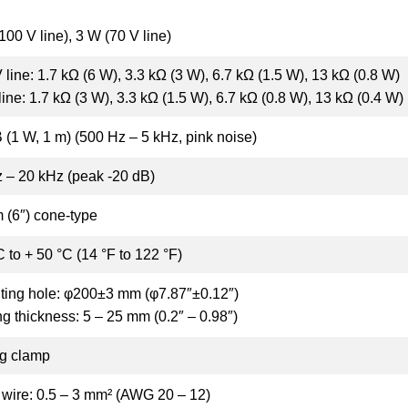
100 V line), 3 W (70 V line)
 line: 1.7 kΩ (6 W), 3.3 kΩ (3 W), 6.7 kΩ (1.5 W), 13 kΩ (0.8 W)
line: 1.7 kΩ (3 W), 3.3 kΩ (1.5 W), 6.7 kΩ (0.8 W), 13 kΩ (0.4 W)
 (1 W, 1 m) (500 Hz – 5 kHz, pink noise)
 – 20 kHz (peak -20 dB)
 (6″) cone-type
C to + 50 °C (14 °F to 122 °F)
ing hole: φ200±3 mm (φ7.87″±0.12″)
ng thickness: 5 – 25 mm (0.2″ – 0.98″)
ng clamp
 wire: 0.5 – 3 mm² (AWG 20 – 12)