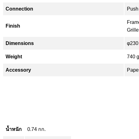
Connection
Push 
Frame
Finish
Grill
Dimensions
φ230 
Weight
740 g
Accessory
Pape
น้ำหนัก
0.74 กก.