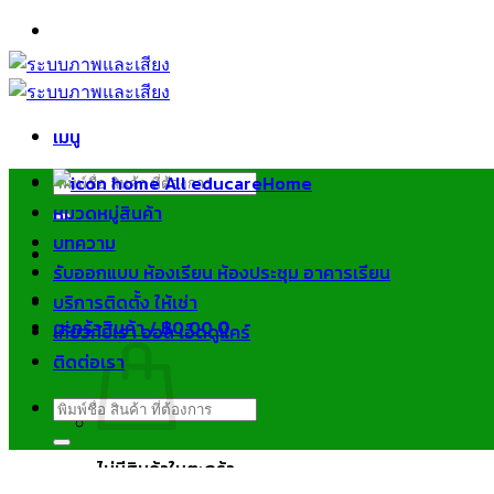
ข้าม
ไป
ยัง
เนื้อหา
เมนู
ค้นหา:
Home
หมวดหมู่สินค้า
บทความ
รับออกแบบ ห้องเรียน ห้องประชุม อาคารเรียน
บริการติดตั้ง ให้เช่า
ตะกร้าสินค้า /
฿
0.00
0
เกี่ยวกับเรา ออล เอ็ดดูแคร์
ติดต่อเรา
ค้นหา:
ไม่มีสินค้าในตะกร้า