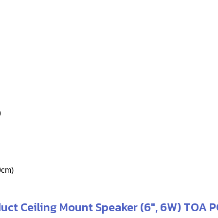
0
0cm)
duct Ceiling Mount Speaker (6″, 6W) TOA 