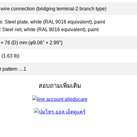
wire connection (bridging terminal-2 branch type)
: Steel plate, white (RAL 9016 equivalent), paint
e: Steel net, white (RAL 9016 equivalent), paint
× 76 (D) mm (φ9.06″ × 2.99″)
 (1.63 lb)
r pattern …1
สอบถามเพิ่มเติม