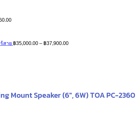
฿45,000.00.
฿39,000.00.
was:
is:
฿13,500.00.
฿10,500.00.
Price
60.00
range:
฿10,500.00
through
Price
ร้สาย
฿
35,000.00
–
฿
37,900.00
ice
฿11,760.00
range:
nge:
฿35,000.00
10,760.00
through
hrough
฿37,900.00
11,760.00
ling Mount Speaker (6″, 6W) TOA PC-2360