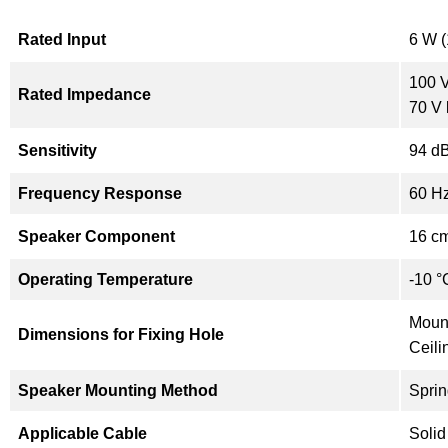
Rated Input
6 W (
100 V
Rated Impedance
70 V 
Sensitivity
94 dB
Frequency Response
60 Hz
Speaker Component
16 cm
Operating Temperature
-10 °
Mount
Dimensions for Fixing Hole
Ceili
Speaker Mounting Method
Spri
Applicable Cable
Solid