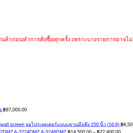
ินค้าก่อนทำการสั่งซื้อทุกครั้ง เพราะบางรายการอาจไม่
ง
฿
87,000.00
rice
ange:
wall screen จอโปรเจคเตอร์แบบแขวนมือดึง 150 นิ้ว (16:9)
฿
6,50
26,250.00
Price
12DMZ A-3224DMZ A-3248DMZ
฿
14,500.00
–
฿
22,400.00