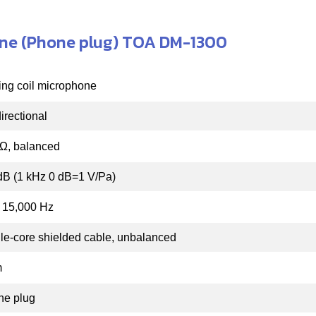
one (Phone plug) TOA DM-1300
ng coil microphone
irectional
Ω, balanced
dB (1 kHz 0 dB=1 V/Pa)
 15,000 Hz
le-core shielded cable, unbalanced
m
ne plug