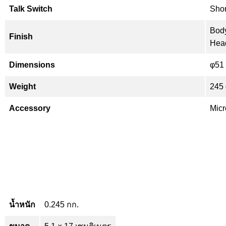
Talk Switch
Shor
Body
Finish
Head
Dimensions
φ51 
Weight
245 
Accessory
Micr
น้ำหนัก
0.245 กก.