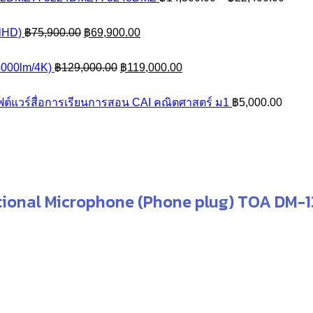
hrough
range
40,250.00
Original
Current
฿14,5
lHD)
฿
75,900.00
฿
69,900.00
price
price
throu
was:
Original
is:
Current
฿22,4
000lm/4K)
฿
129,000.00
฿
119,000.00
฿75,900.00.
price
฿69,900.00.
price
was:
is:
ต์แวร์สื่อการเรียนการสอน CAI คณิตศาสตร์ ม1
฿
5,000.00
฿129,000.00.
฿119,000.00.
tional Microphone (Phone plug) TOA DM-