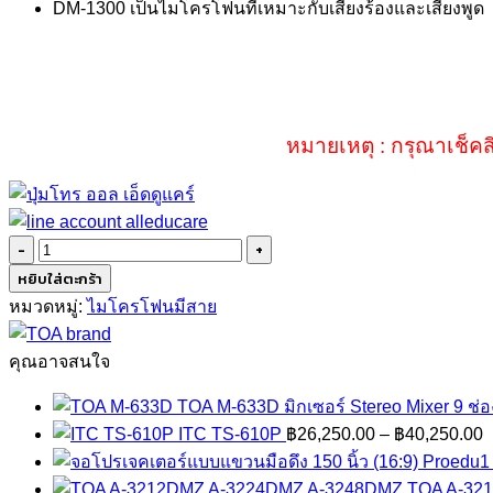
DM-1300 เป็นไมโครโฟนที่เหมาะกับเสียงร้องและเสียงพูด
หมายเหตุ : กรุณาเช็คส
จำนวน
TOA
หยิบใส่ตะกร้า
DM-
หมวดหมู่:
ไมโครโฟนมีสาย
1300
ชิ้น
คุณอาจสนใจ
TOA M-633D มิกเซอร์ Stereo Mixer 9 ช่อ
P
ITC TS-610P
฿
26,250.00
–
฿
40,250.00
r
Proedu1 
฿
TOA A-32