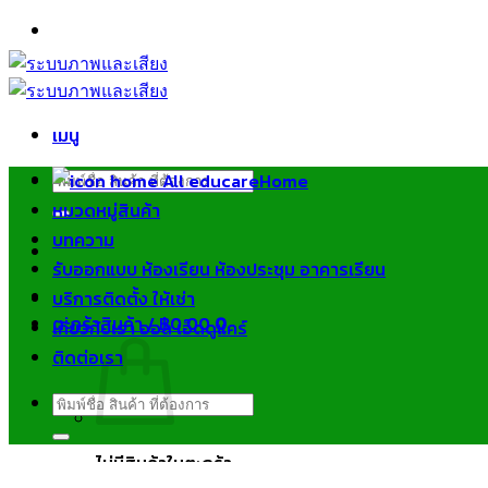
ข้าม
ไป
ยัง
เนื้อหา
เมนู
ค้นหา:
Home
หมวดหมู่สินค้า
บทความ
รับออกแบบ ห้องเรียน ห้องประชุม อาคารเรียน
บริการติดตั้ง ให้เช่า
ตะกร้าสินค้า /
฿
0.00
0
เกี่ยวกับเรา ออล เอ็ดดูแคร์
ติดต่อเรา
ค้นหา:
ไม่มีสินค้าในตะกร้า