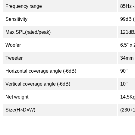
Frequency range
85Hz~
Sensitivity
99dB (
Max SPL(rated/peak)
121dB
Woofer
6.5″ x 
Tweeter
34mm (
Horizontal coverage angle (-6dB)
90°
Vertical coverage angle (-6dB)
10°
Net weight
14.5K
Size(H×D×W)
(230+