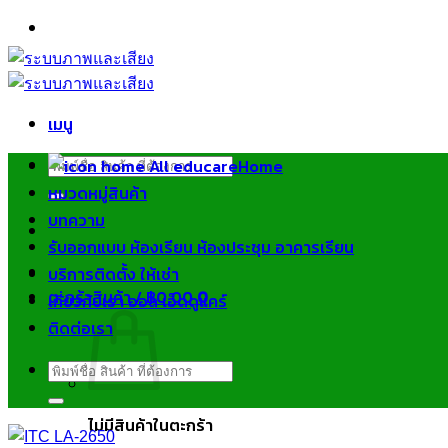
ข้าม
ไป
ยัง
เนื้อหา
เมนู
ค้นหา:
Home
หมวดหมู่สินค้า
บทความ
รับออกแบบ ห้องเรียน ห้องประชุม อาคารเรียน
บริการติดตั้ง ให้เช่า
ตะกร้าสินค้า /
฿
0.00
0
เกี่ยวกับเรา ออล เอ็ดดูแคร์
ติดต่อเรา
ค้นหา:
ไม่มีสินค้าในตะกร้า