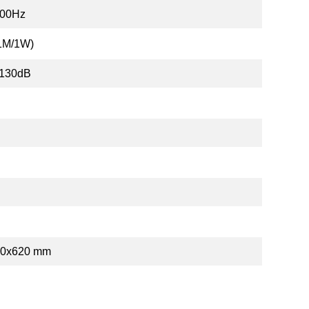
400Hz
1M/1W)
/130dB
50x620 mm