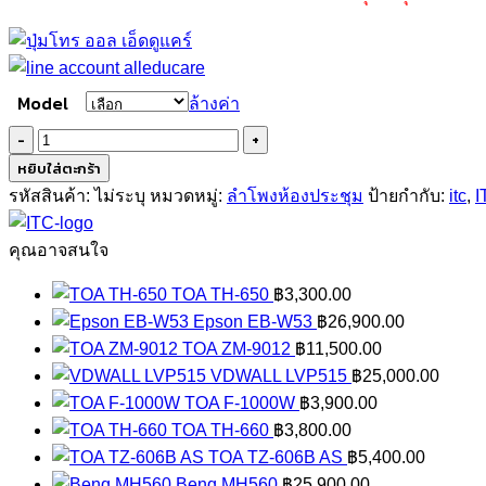
Model
ล้างค่า
จำนวน
ITC
หยิบใส่ตะกร้า
LA-
รหัสสินค้า:
ไม่ระบุ
หมวดหมู่:
ลำโพงห้องประชุม
ป้ายกำกับ:
itc
,
I
2650
LA-
คุณอาจสนใจ
1200
TOA TH-650
฿
3,300.00
ชิ้น
Epson EB-W53
฿
26,900.00
TOA ZM-9012
฿
11,500.00
VDWALL LVP515
฿
25,000.00
TOA F-1000W
฿
3,900.00
TOA TH-660
฿
3,800.00
TOA TZ-606B AS
฿
5,400.00
Benq MH560
฿
25,900.00