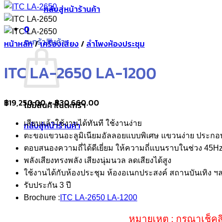
กลับสู่หน้าร้านค้า
0
ตะกร้าสินค้า
หน้าหลัก
/
เครื่องเสียง
/
ลำโพงห้องประชุม
ITC LA-2650 LA-1200
Price
฿
19,250.00
–
฿
30,660.00
ไม่มีสินค้าในตะกร้า
range:
เสียบแล้วใช้งานได้ทันที ใช้งานง่าย
กลับสู่หน้าร้านค้า
฿19,250.00
ตะขอแขวนอะลูมิเนียมอัลลอยแบบพิเศษ แขวนง่าย ประกอบ
through
ตอบสนองความถี่ได้ดีเยี่ยม ให้ความถี่แบนราบในช่วง 45
฿30,660.00
พลังเสียงทรงพลัง เสียงนุ่มนวล ลดเสียงได้สูง
ใช้งานได้กับห้องประชุม ห้องอเนกประสงค์ สถานบันเทิง ฯ
รับประกัน 3 ปี
Brochure :
ITC LA-2650 LA-1200
หมายเหตุ : กรุณาเช็คส