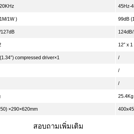
20KHz
45Hz-
1M/1W )
99dB (
/127dB
124dB
2
12″ x 1
1.34″) compressed driver×1
/
/
/
g
25.4Kg
150) ×290×620mm
400x4
สอบถามเพิ่มเติม