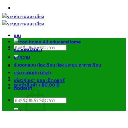
ข้าม
ไป
ยัง
เนื้อหา
เมนู
Home
ค้นหา:
หมวดหมู่สินค้า
บทความ
รับออกแบบ ห้องเรียน ห้องประชุม อาคารเรียน
บริการติดตั้ง ให้เช่า
เกี่ยวกับเรา ออล เอ็ดดูแคร์
ตะกร้าสินค้า /
฿
0.00
0
ติดต่อเรา
ค้นหา:
ไม่มีสินค้าในตะกร้า