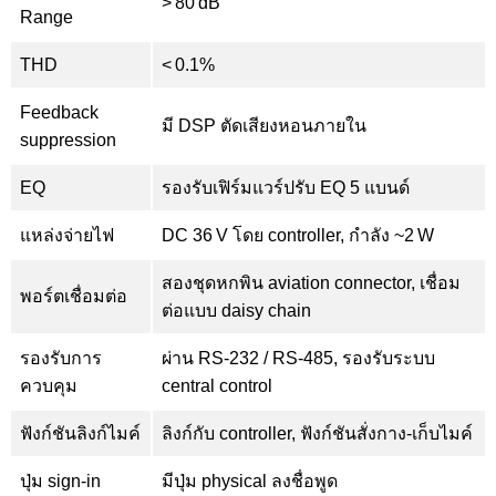
> 80 dB
Range
THD
< 0.1%
Feedback
มี DSP ตัดเสียงหอนภายใน
suppression
EQ
รองรับเฟิร์มแวร์ปรับ EQ 5 แบนด์
แหล่งจ่ายไฟ
DC 36 V โดย controller, กำลัง ~2 W
สองชุดหกพิน aviation connector, เชื่อม
พอร์ตเชื่อมต่อ
ต่อแบบ daisy chain
รองรับการ
ผ่าน RS‑232 / RS‑485, รองรับระบบ
ควบคุม
central control
ฟังก์ชันลิงก์ไมค์
ลิงก์กับ controller, ฟังก์ชันสั่งกาง-เก็บไมค์
ปุ่ม sign-in
มีปุ่ม physical ลงชื่อพูด