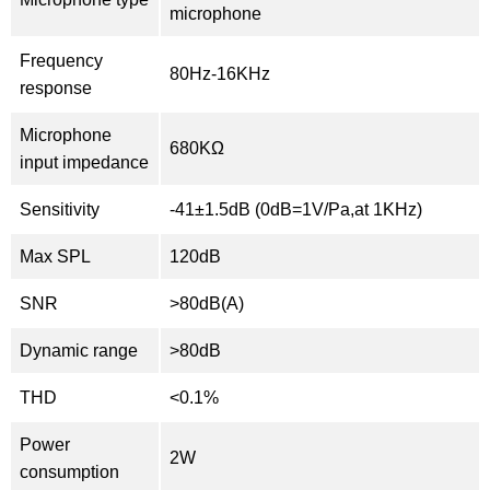
microphone
Frequency
80Hz-16KHz
response
Microphone
680KΩ
input impedance
Sensitivity
-41±1.5dB (0dB=1V/Pa,at 1KHz)
Max SPL
120dB
SNR
>80dB(A)
Dynamic range
>80dB
THD
<0.1%
Power
2W
consumption