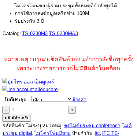
ไมโครโฟนของผู้ร่วมประชุมทั้งหมดที่กำลังพูดได้
การใช้การส่งข้อมูลเครือข่าย 100M
รับประกัน 3 ปี
Catalog:
TS-0230M3
TS-0230MA3
หมายเหตุ : กรุณาเช็คสินค้าก่อนทำการสั่งซื้อทุกครั้ง
เพราะบางรายการอาจไม่มีสินค้าในสต็อก
ไมค์ประชุม
ล้างค่า
จำนวน
ITC
หยิบใส่ตะกร้า
TS-
รหัสสินค้า:
ไม่ระบุ
หมวดหมู่:
ชุดไมค์ประชุม conference
,
ไมค์
0230M3
ประชุม digital
,
ไมโครโฟนมีสาย
ป้ายกำกับ:
itc
,
ITC TS-