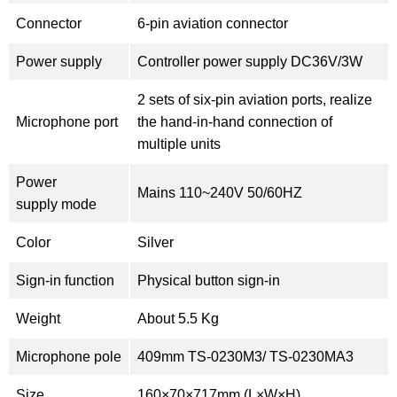
Connector
6-pin aviation connector
Power supply
Controller power supply DC36V/3W
2 sets of six-pin aviation ports, realize
Microphone port
the hand-in-hand connection of
multiple units
Power
Mains 110~240V 50/60HZ
supply mode
Color
Silver
Sign-in function
Physical button sign-in
Weight
About 5.5 Kg
Microphone pole
409mm TS-0230M3/ TS-0230MA3
Size
160×70×717mm (L×W×H)