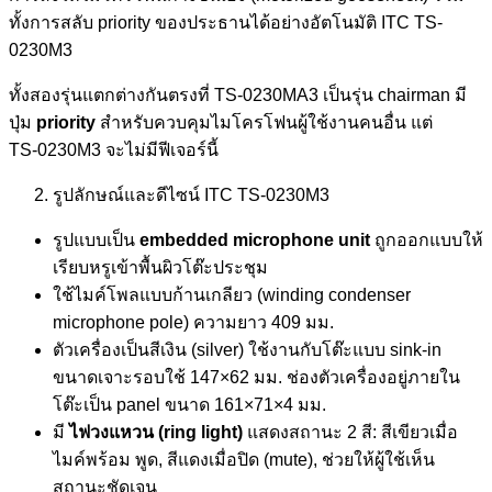
ทั้งการสลับ priority ของประธานได้อย่างอัตโนมัติ ITC TS-
0230M3
ทั้งสองรุ่นแตกต่างกันตรงที่ TS‑0230MA3 เป็นรุ่น chairman มี
ปุ่ม
priority
สำหรับควบคุมไมโครโฟนผู้ใช้งานคนอื่น แต่
TS‑0230M3 จะไม่มีฟีเจอร์นี้
รูปลักษณ์และดีไซน์ ITC TS-0230M3
รูปแบบเป็น
embedded microphone unit
ถูกออกแบบให้
เรียบหรูเข้าพื้นผิวโต๊ะประชุม
ใช้ไมค์โพลแบบก้านเกลียว (winding condenser
microphone pole) ความยาว 409 มม.
ตัวเครื่องเป็นสีเงิน (silver) ใช้งานกับโต๊ะแบบ sink-in
ขนาดเจาะรอบใช้ 147×62 มม. ช่องตัวเครื่องอยู่ภายใน
โต๊ะเป็น panel ขนาด 161×71×4 มม.
มี
ไฟวงแหวน (
ring light)
แสดงสถานะ 2 สี: สีเขียวเมื่อ
ไมค์พร้อม พูด, สีแดงเมื่อปิด (mute), ช่วยให้ผู้ใช้เห็น
สถานะชัดเจน