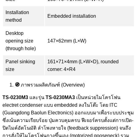
Installation
Embedded installation
method
Desktop
opening size
147×62mm (L×W)
(through hole)
Panel sinking
161×71×4mm (L×W×D), rounded
size
corner: 4×R4
🧭
ภาพรวมผลิตภัณฑ์ (Overview)
TS‑0230M3
และรุ่น
TS‑0230MA3
เป็นหน่วยไมโครโฟน
electret condenser แบบ embedded ลงในโต๊ะ โดย ITC
(Guangdong Baolun Electronics) ออกแบบมาเพื่อระบบประชุม
ซึ่งเน้นความเรียบร้อย ปุ่มควบคุมครบ ฟีเจอร์ครบตั้งแต่การเปิด-
ปิดไมค์อัตโนมัติ ลำโพงหายใจ (feedback suppression) จนถึง
การสั่งให้ไมโครโฟนกางขึ้นเอง (motorized gooseneck) รวม