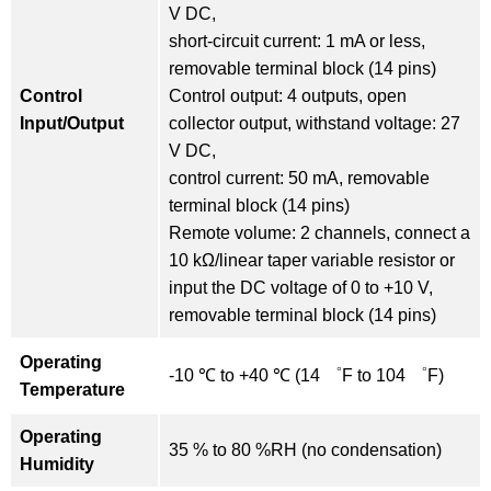
V DC,
short-circuit current: 1 mA or less,
removable terminal block (14 pins)
Control
Control output: 4 outputs, open
Input/Output
collector output, withstand voltage: 27
V DC,
control current: 50 mA, removable
terminal block (14 pins)
Remote volume: 2 channels, connect a
10 kΩ/linear taper variable resistor or
input the DC voltage of 0 to +10 V,
removable terminal block (14 pins)
Operating
-10 ℃ to +40 ℃ (14 ゜F to 104 ゜F)
Temperature
Operating
35 % to 80 %RH (no condensation)
Humidity