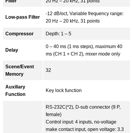
Filter
20 Hz – 20 kHz, 31 points
-12 dB/oct, Variable frequency range:
Low-pass Filter
20 Hz – 20 kHz, 31 points
Compressor
Depth: 1 – 5
0 – 40 ms (1 ms steps), maximum 40
Delay
ms (CH 1 + CH 2), mixer mode only
Scene/Event
32
Memory
Auxiliary
Key lock function
Function
RS-232C(*2), D-sub connector (9 P,
female)
Control input: 4 inputs, no-voltage
make contact input, open voltage: 3.3