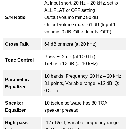
At Input short, 20 Hz – 20 kHz, set to
ALL FLAT or OFF setting
S/N Ratio
Output volume min.: 90 dB
Output volume max.: 61 dB (Input 1
volume: 0 dB, Other Inputs: OFF)
Cross Talk
64 dB or more (at 20 kHz)
Bass: ±12 dB (at 100 Hz)
Tone Control
Treble: ±12 dB (at 10 kHz)
10 bands, Frequency: 20 Hz – 20 kHz,
Parametric
31 points, Variable range: ±12 dB, Q:
Equalizer
0.3 – 5
Speaker
10 (setup software has 30 TOA
Equalizer
speaker presets)
High-pass
-12 dB/oct, Variable frequency range: