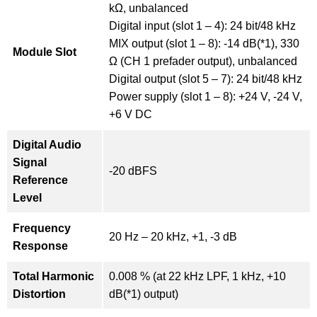
kΩ, unbalanced
Digital input (slot 1 – 4): 24 bit/48 kHz
MIX output (slot 1 – 8): -14 dB(*1), 330
Module Slot
Ω (CH 1 prefader output), unbalanced
Digital output (slot 5 – 7): 24 bit/48 kHz
Power supply (slot 1 – 8): +24 V, -24 V,
+6 V DC
Digital Audio
Signal
-20 dBFS
Reference
Level
Frequency
20 Hz – 20 kHz, +1, -3 dB
Response
Total Harmonic
0.008 % (at 22 kHz LPF, 1 kHz, +10
Distortion
dB(*1) output)