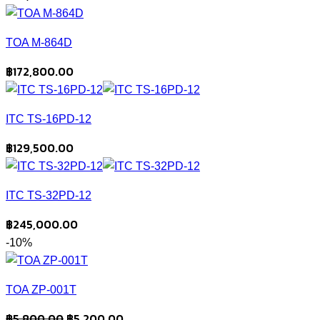
TOA M-864D
฿
172,800.00
ITC TS-16PD-12
฿
129,500.00
ITC TS-32PD-12
฿
245,000.00
-10%
TOA ZP-001T
Original
Current
฿
5,800.00
฿
5,200.00