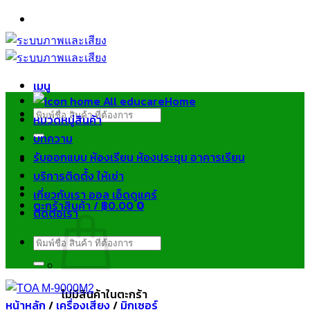
ข้าม
ไป
ยัง
เนื้อหา
เมนู
Home
ค้นหา:
หมวดหมู่สินค้า
บทความ
รับออกแบบ ห้องเรียน ห้องประชุม อาคารเรียน
บริการติดตั้ง ให้เช่า
เกี่ยวกับเรา ออล เอ็ดดูแคร์
ตะกร้าสินค้า /
฿
0.00
0
ติดต่อเรา
ค้นหา:
ไม่มีสินค้าในตะกร้า
หน้าหลัก
/
เครื่องเสียง
/
มิกเซอร์