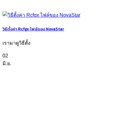
วิธีตั้งค่า Rcfgx ไฟล์ของ NovaStar
เรามาดูวิธีตั้ง
02
มิ.ย.