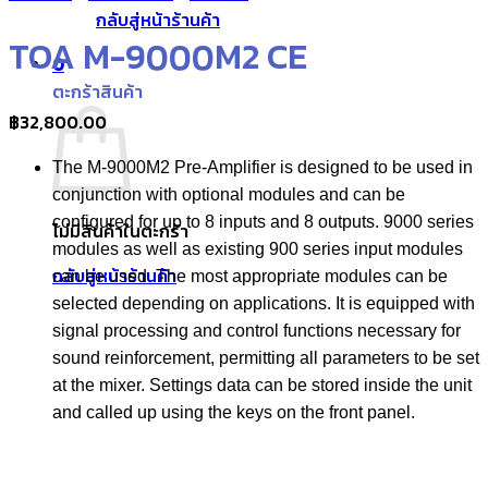
กลับสู่หน้าร้านค้า
TOA M-9000M2 CE
0
ตะกร้าสินค้า
฿
32,800.00
The M-9000M2 Pre-Amplifier is designed to be used in
conjunction with optional modules and can be
configured for up to 8 inputs and 8 outputs. 9000 series
ไม่มีสินค้าในตะกร้า
modules as well as existing 900 series input modules
กลับสู่หน้าร้านค้า
can be used. The most appropriate modules can be
selected depending on applications. It is equipped with
signal processing and control functions necessary for
sound reinforcement, permitting all parameters to be set
at the mixer. Settings data can be stored inside the unit
and called up using the keys on the front panel.