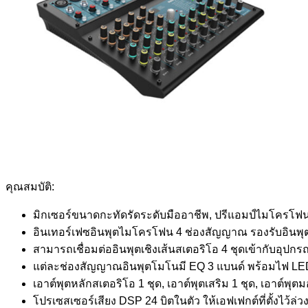
คุณสมบัติ:
มิกเซอร์ขนาดกะทัดรัดระดับมืออาชีพ, ปรีแอมป์ไมโครโฟ
อินเทอร์เฟซอินพุตไมโครโฟน 4 ช่องสัญญาณ รองรับอินพุ
สามารถเชื่อมต่ออินพุตเชิงเส้นสเตอริโอ 4 ชุดเข้ากับอุปกร
แต่ละช่องสัญญาณอินพุตโมโนมี EQ 3 แบนด์ พร้อมไฟ L
เอาต์พุตหลักสเตอริโอ 1 ชุด, เอาต์พุตเสริม 1 ชุด, เอาต์พุตม
โปรเซสเซอร์เสียง DSP 24 บิตในตัว ให้เอฟเฟกต์ที่ตั้งไว้ล่