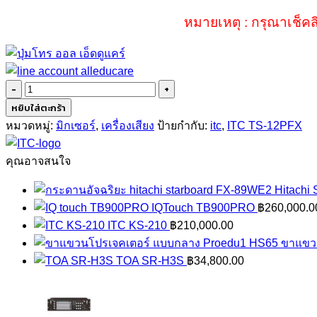
หมายเหตุ : กรุณาเช็คส
จำนวน
ITC
หยิบใส่ตะกร้า
TS-
หมวดหมู่:
มิกเซอร์
,
เครื่องเสียง
ป้ายกำกับ:
itc
,
ITC TS-12PFX
12PFX
ชิ้น
คุณอาจสนใจ
Hitachi
IQTouch TB900PRO
฿
260,000.0
ITC KS-210
฿
210,000.00
ขาแขว
TOA SR-H3S
฿
34,800.00