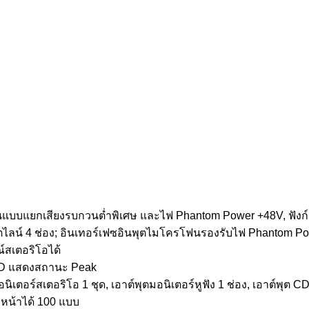
นแบบแยกเสียงรบกวนต่ำพิเศษ และไฟ Phantom Power +48V, ฟังก์
ตไลน์ 4 ช่อง; อินเทอร์เฟซอินพุตไมโครโฟนรองรับไฟ Phantom P
ณ์สเตอริโอได้
ED แสดงสถานะ Peak
อนิเตอร์สเตอริโอ 1 ชุด, เอาต์พุตมอนิเตอร์หูฟัง 1 ช่อง, เอาต์พุต C
วงหน้าได้ 100 แบบ