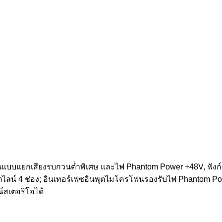
นแบบแยกเสียงรบกวนต่ำพิเศษ และไฟ Phantom Power +48V, ฟังก์
ตไลน์ 4 ช่อง; อินเทอร์เฟซอินพุตไมโครโฟนรองรับไฟ Phantom P
ณ์สเตอริโอได้