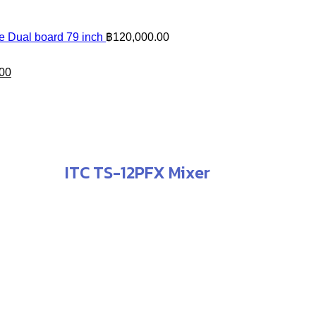
te Dual board 79 inch
฿
120,000.00
Current
.00
price
is:
00.
฿21,900.00.
ITC TS-12PFX Mixer