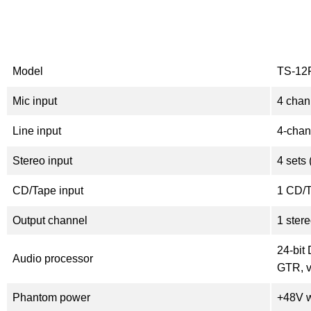
Model
TS-12
Mic input
4 chan
Line input
4-chan
Stereo input
4 sets
CD/Tape input
1 CD/T
Output channel
1 stere
24-bit
Audio processor
GTR, v
Phantom power
+48V w