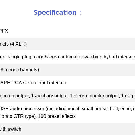
Specification：
PFX
nels (4 XLR)
nel single plug mono/stereo automatic switching hybrid interfac
 (8 mono channels)
APE RCA stereo input interface
o main output, 1 auxiliary output, 1 stereo monitor output, 1 ea
 DSP audio processor (including vocal, small house, hall, echo, 
ibrato GTR type), 100 preset effects
ith switch