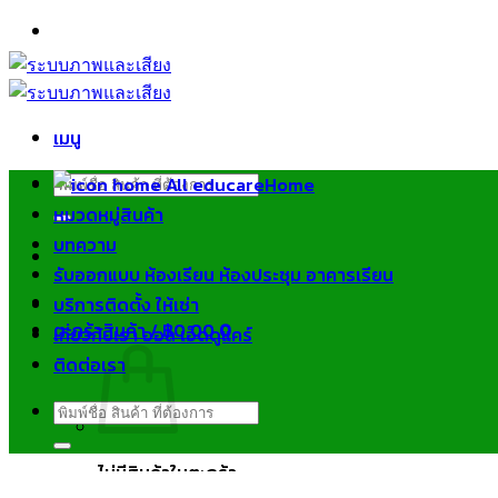
ข้าม
ไป
ยัง
เนื้อหา
เมนู
ค้นหา:
Home
หมวดหมู่สินค้า
บทความ
รับออกแบบ ห้องเรียน ห้องประชุม อาคารเรียน
บริการติดตั้ง ให้เช่า
ตะกร้าสินค้า /
฿
0.00
0
เกี่ยวกับเรา ออล เอ็ดดูแคร์
ติดต่อเรา
ค้นหา:
ไม่มีสินค้าในตะกร้า