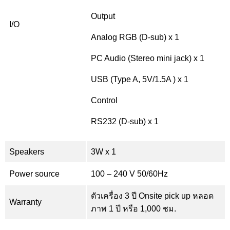
Output
I/O
Analog RGB (D-sub) x 1
PC Audio (Stereo mini jack) x 1
USB (Type A, 5V/1.5A ) x 1
Control
RS232 (D-sub) x 1
Speakers
3W x 1
Power source
100 – 240 V 50/60Hz
ตัวเครื่อง 3 ปี Onsite pick up หลอด
Warranty
ภาพ 1 ปี หรือ 1,000 ชม.