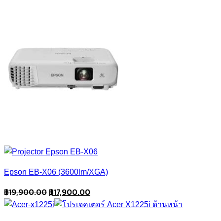
was:
is:
฿31,900.00.
฿26,900.00.
Epson EB-X06 (3600lm/XGA)
Original
Current
฿
19,900.00
฿
17,900.00
price
price
was:
is: