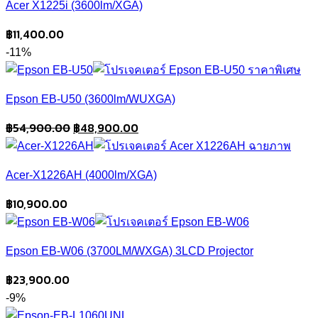
Acer X1225i (3600lm/XGA)
฿19,900.00.
฿17,900.00.
฿
11,400.00
-11%
Epson EB-U50 (3600lm/WUXGA)
Original
Current
฿
54,900.00
฿
48,900.00
price
price
was:
is:
Acer-X1226AH (4000lm/XGA)
฿54,900.00.
฿48,900.00.
฿
10,900.00
Epson EB-W06 (3700LM/WXGA) 3LCD Projector
฿
23,900.00
-9%