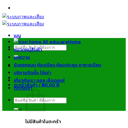
ข้าม
ไป
ยัง
เนื้อหา
เมนู
Home
ค้นหา:
หมวดหมู่สินค้า
บทความ
รับออกแบบ ห้องเรียน ห้องประชุม อาคารเรียน
บริการติดตั้ง ให้เช่า
เกี่ยวกับเรา ออล เอ็ดดูแคร์
ตะกร้าสินค้า /
฿
0.00
0
ติดต่อเรา
ค้นหา:
ไม่มีสินค้าในตะกร้า