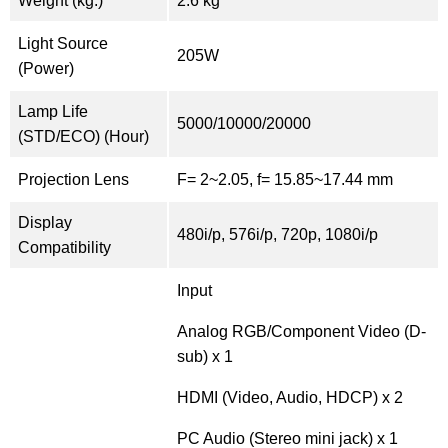
Weight (kg.)
2.6 kg
Light Source
205W
(Power)
Lamp Life
5000/10000/20000
(STD/ECO) (Hour)
Projection Lens
F= 2~2.05, f= 15.85~17.44 mm
Display
480i/p, 576i/p, 720p, 1080i/p
Compatibility
Input
Analog RGB/Component Video (D-
sub) x 1
HDMI (Video, Audio, HDCP) x 2
PC Audio (Stereo mini jack) x 1