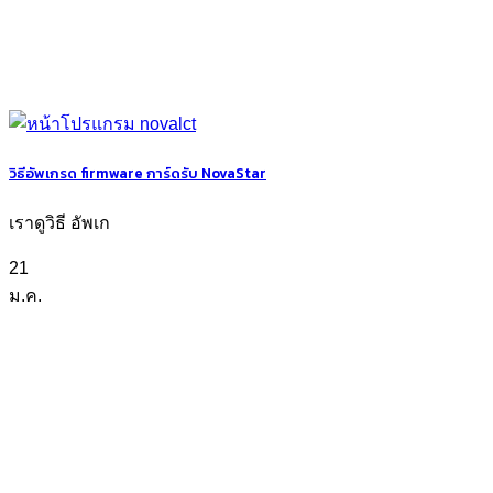
วิธีอัพเกรด firmware การ์ดรับ NovaStar
เราดูวิธี อัพเก
21
ม.ค.