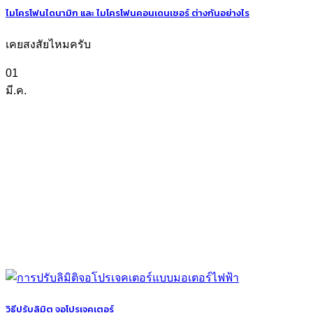
ไมโครโฟนไดนามิก และ ไมโครโฟนคอนเดนเซอร์ ต่างกันอย่างไร
เคยสงสัยไหมครับ
01
มี.ค.
วิธีปรับลิมิต จอโปรเจคเตอร์