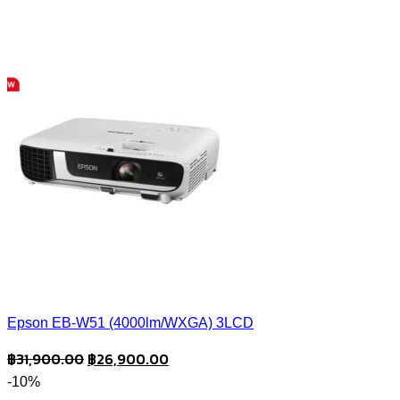
Epson EB-W51 (4000lm/WXGA) 3LCD
Original
Current
฿
31,900.00
฿
26,900.00
price
price
-10%