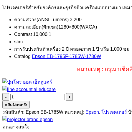
price
price
โปรเจคเตอร์สำหรับองค์กรและธุรกิจด้วยเครื่องแบบบางเบา เหมา
was:
is:
฿39,900.00.
฿33,900.00.
ความสว่าง(ANSI Lumens) 3,200
ความละเอียด(พิกเซล)1280×800(WXGA)
Contrast 10,000:1
slim
การรับประกันตัวเครื่อง 2 ปี หลอดภาพ 1 ปี หรือ 1,000 ชม
Catalog
Epson EB-1795F-1785W-1780W
หมายเหตุ : กรุณาเช็คส
จำนวน
Epson
หยิบใส่ตะกร้า
EB-
รหัสสินค้า:
Epson EB-1785W
หมวดหมู่:
Epson
,
โปรเจคเตอร์
ป
1785W
(3200lm/WXGA)
คุณอาจสนใจ