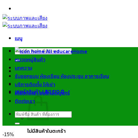
ข้าม
ไป
ยัง
เนื้อหา
เมนู
ค้นหา:
Home
หมวดหมู่สินค้า
บทความ
รับออกแบบ ห้องเรียน ห้องประชุม อาคารเรียน
บริการติดตั้ง ให้เช่า
ตะกร้าสินค้า /
฿
0.00
0
เกี่ยวกับเรา ออล เอ็ดดูแคร์
ติดต่อเรา
ค้นหา:
ไม่มีสินค้าในตะกร้า
-15%