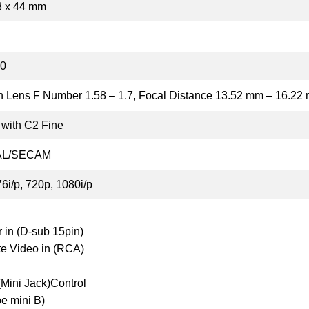
3 x 44 mm
00
on Lens F Number 1.58 – 1.7, Focal Distance 13.52 mm – 16.22
 with C2 Fine
AL/SECAM
76i/p, 720p, 1080i/p
 in (D-sub 15pin)
e Video in (RCA)
(Mini Jack)Control
e mini B)