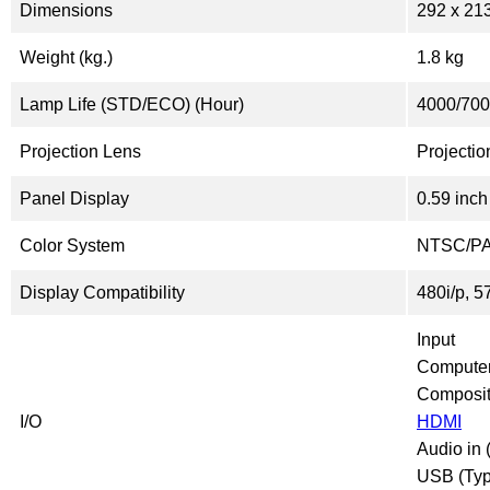
Dimensions
292‎ x 21
Weight (kg.)
1.8 kg
Lamp Life (STD/ECO) (Hour)
4000/70
Projection Lens
Projecti
Panel Display
0.59 inch
Color System
NTSC/P
Display Compatibility
480i/p, 5
Input
Computer
Composit
I/O
HDMI
Audio in 
USB (Typ