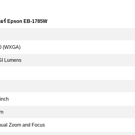
ตอร์ Epson EB-1785W
0 (WXGA)
SI Lumens
inch
 m
nual Zoom and Focus