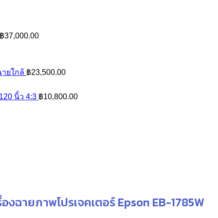
Price
฿
37,000.00
range:
฿35,000.00
through
ฉายใกล้
฿
23,500.00
฿37,000.00
0 นิ้ว 4:3
฿
10,800.00
รื่องฉายภาพโปรเจคเตอร์ Epson EB-1785W