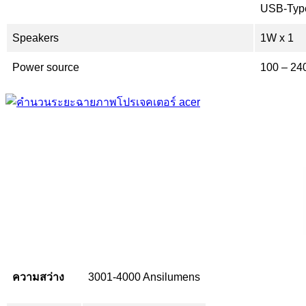
USB-Typ
Speakers
1W x 1
Power source
100 – 24
ความสว่าง
3001-4000 Ansilumens