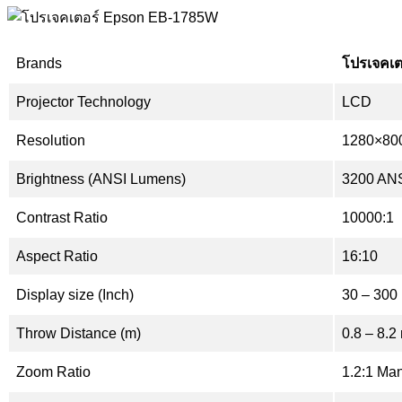
Brands
โปรเจคเ
Projector Technology
LCD
Resolution
1280×80
Brightness (ANSI Lumens)
3200 AN
Contrast Ratio
10000:1
Aspect Ratio
16:10
Display size (Inch)
30 – 300 
Throw Distance (m)
0.8 – 8.2
Zoom Ratio
1.2:1 Ma