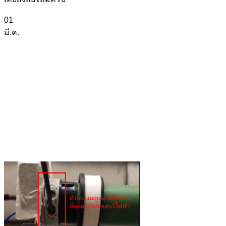
01
มี.ค.