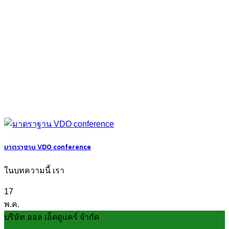
มาตราฐาน VDO conference
ในบทความนี้ เรา
17
พ.ค.
บริษัท ออล เอ็ดดูแคร์ จำกัด