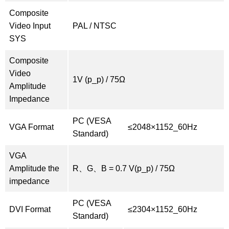
Composite
Video Input
PAL / NTSC
SYS
Composite
Video
1V (p_p) / 75Ω
Amplitude
Impedance
PC (VESA
VGA Format
≤2048×1152_60Hz
Standard)
VGA
Amplitude the
R、G、B = 0.7 V(p_p) / 75Ω
impedance
PC (VESA
DVI Format
≤2304×1152_60Hz
Standard)