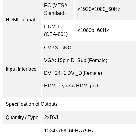
PC (VESA
≤1920×1080_60Hz
Standard)
HDMI Format
HDMI1.3
≤1080p_60Hz
(CEA-861)
CVBS: BNC
VGA: 15pin D_Sub (Female)
Input Interface
DVI: 24+1 DVI_D(Female)
HDMI: Type-A HDMI port
Specification of Outputs
Quantity / Type
2×DVI
1024×768_60Hz/75Hz