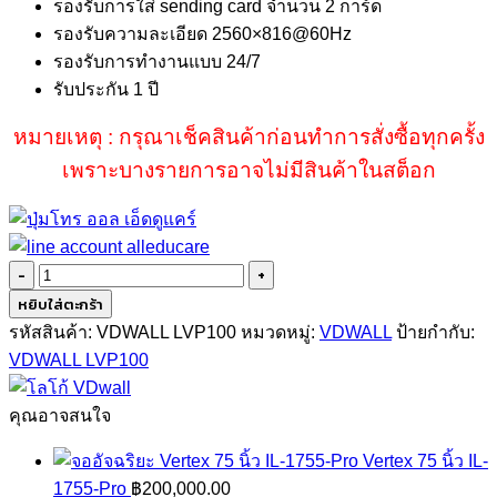
รองรับการใส่ sending card จำนวน 2 การ์ด
รองรับความละเอียด 2560×816@60Hz
รองรับการทำงานแบบ 24/7
รับประกัน 1 ปี
หมายเหตุ : กรุณาเช็คสินค้าก่อนทำการสั่งซื้อทุกครั้ง
เพราะบางรายการอาจไม่มีสินค้าในสต็อก
จำนวน
VDWALL
หยิบใส่ตะกร้า
LVP100
รหัสสินค้า:
VDWALL LVP100
หมวดหมู่:
VDWALL
ป้ายกำกับ:
ชิ้น
VDWALL LVP100
คุณอาจสนใจ
Vertex 75 นิ้ว IL-
1755-Pro
฿
200,000.00