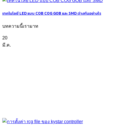
เทคโนโลยี LED แบบ COB COG GOB และ SMD ต่างกันอย่างไร
บทความนี้เรามาท
20
มี.ค.