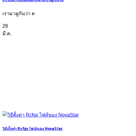
เรามาดูกันว่า ค
28
มี.ค.
วิธีตั้งค่า Rcfgx ไฟล์ของ NovaStar