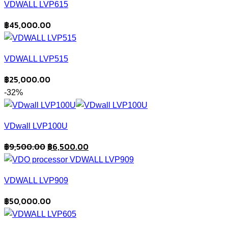
VDWALL LVP615
฿
45,000.00
VDWALL LVP515
฿
25,000.00
-32%
VDwall LVP100U
Original
Current
฿
9,500.00
฿
6,500.00
price
price
was:
is:
VDWALL LVP909
฿9,500.00.
฿6,500.00.
฿
50,000.00