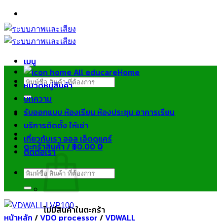
ข้าม
ไป
ยัง
เนื้อหา
เมนู
Home
ค้นหา:
หมวดหมู่สินค้า
บทความ
รับออกแบบ ห้องเรียน ห้องประชุม อาคารเรียน
บริการติดตั้ง ให้เช่า
เกี่ยวกับเรา ออล เอ็ดดูแคร์
ตะกร้าสินค้า /
฿
0.00
0
ติดต่อเรา
ค้นหา:
ไม่มีสินค้าในตะกร้า
หน้าหลัก
/
VDO processor
/
VDWALL