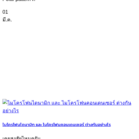
01
มี.ค.
ไมโครโฟนไดนามิก และ ไมโครโฟนคอนเดนเซอร์ ต่างกันอย่างไร
เคยสงสัยไหมครับ