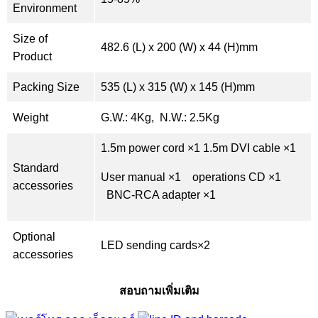
Environment
Size of
482.6 (L) x 200 (W) x 44 (H)mm
Product
Packing Size
535 (L) x 315 (W) x 145 (H)mm
Weight
G.W.: 4Kg, N.W.: 2.5Kg
1.5m power cord ×1 1.5m DVI cable ×1
Standard
User manual ×1 operations CD ×1
accessories
BNC-RCA adapter ×1
Optional
LED sending cards×2
accessories
สอบถามเพิ่มเติม