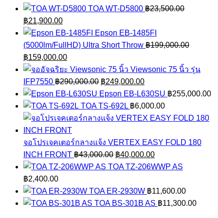
TOA WT-D5800
฿
23,500.00
Original
Current
฿
21,900.00
price
price
Epson EB-1485FI
was:
is:
(5000lm/FullHD) Ultra Short Throw
฿
199,000.00
฿23,500.00.
Original
฿21,900.00.
Current
฿
159,000.00
price
price
Viewsonic 75 นิ้ว รุ่น
was:
is:
Original
Current
IFP7550
฿
290,000.00
฿
249,000.00
฿199,000.00.
฿159,000.00.
price
price
Epson EB-L630SU
฿
255,000.00
was:
is:
TOA TS-692L
฿
6,000.00
฿290,000.00.
฿249,000.00.
จอโปรเจคเตอร์กลางแจ้ง VERTEX EASY FOLD 180
Original
Current
INCH FRONT
฿
43,000.00
฿
40,000.00
price
price
TOA TZ-206WWP AS
was:
is:
฿
2,400.00
฿43,000.00.
฿40,000.00.
TOA ER-2930W
฿
11,600.00
TOA BS-301B AS
฿
11,300.00