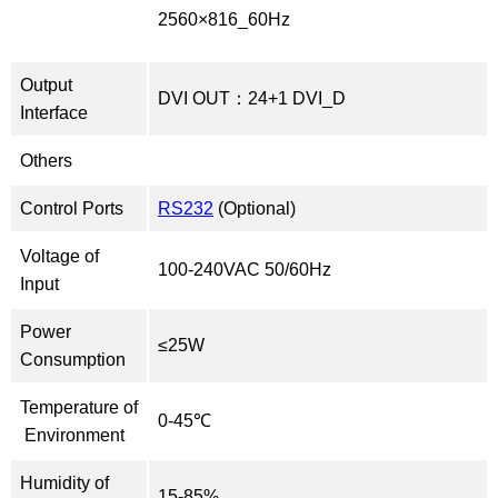
2560×816_60Hz
Output
DVI OUT：24+1 DVI_D
Interface
Others
Control Ports
RS232
(Optional)
Voltage of
100-240VAC 50/60Hz
Input
Power
≤25W
Consumption
Temperature of
0-45℃
Environment
Humidity of
15-85%