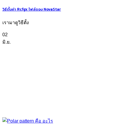
วิธีตั้งค่า Rcfgx ไฟล์ของ NovaStar
เรามาดูวิธีตั้ง
02
มิ.ย.