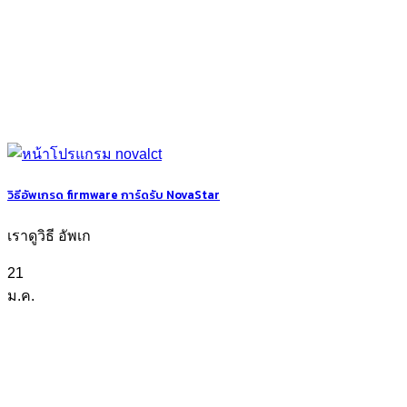
วิธีอัพเกรด firmware การ์ดรับ NovaStar
เราดูวิธี อัพเก
21
ม.ค.