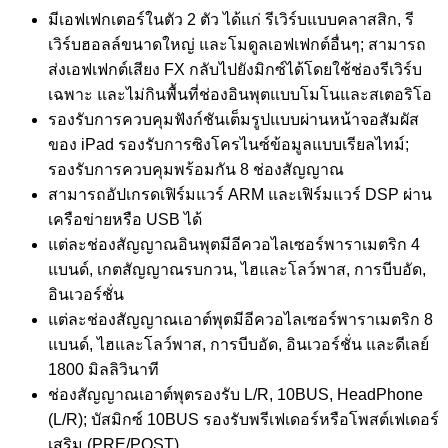
มีเอฟเฟกเตอร์ในตัว 2 ตัว ได้แก่ รีเวิร์บแบบคลาสสิก, รี
เวิร์บฮอลล์ขนาดใหญ่ และโมดูลเอฟเฟกต์อื่นๆ; สามารถ
ส่งเอฟเฟกต์เสียง FX กลับไปยังมิกซ์ได้โดยใช้ช่องรีเวิร์บ
เฉพาะ และไม่กินพื้นที่ช่องอินพุตแบบโมโนและสเตอริโอ
รองรับการควบคุมฟังก์ชันเต็มรูปแบบผ่านหน้าจอสัมผัส
ของ iPad รองรับการซิงโครไนซ์ข้อมูลแบบเรียลไทม์;
รองรับการควบคุมพร้อมกัน 8 ช่องสัญญาณ
สามารถอัปเกรดเฟิร์มแวร์ ARM และเฟิร์มแวร์ DSP ผ่าน
เครือข่ายหรือ USB ได้
แต่ละช่องสัญญาณอินพุตมีอีควอไลเซอร์พาราเมตริก 4
แบนด์, เกตสัญญาณรบกวน, ไฮและโลว์พาส, การบีบอัด,
อินเวอร์ชั่น
แต่ละช่องสัญญาณเอาต์พุตมีอีควอไลเซอร์พาราเมตริก 8
แบนด์, ไฮและโลว์พาส, การบีบอัด, อินเวอร์ชั่น และดีเลย์
1800 มิลลิวินาที
ช่องสัญญาณเอาต์พุตรองรับ L/R, 10BUS, HeadPhone
(L/R); บัสมิกซ์ 10BUS รองรับพรีเฟเดอร์หรือโพสต์เฟเดอร์
เสริม (PRE/POST)