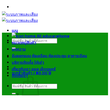
ข้าม
ไป
ยัง
เนื้อหา
เมนู
Home
ค้นหา:
หมวดหมู่สินค้า
บทความ
รับออกแบบ ห้องเรียน ห้องประชุม อาคารเรียน
บริการติดตั้ง ให้เช่า
เกี่ยวกับเรา ออล เอ็ดดูแคร์
ตะกร้าสินค้า /
฿
0.00
0
ติดต่อเรา
ค้นหา:
ไม่มีสินค้าในตะกร้า