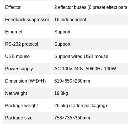
Effector
2 effector buses (6 preset effect pa
Feedback suppressor
16 independent
Ethernet
Support
RS-232 protocol
Support
USB mouse
Support wired USB mouse
Power supply
AC 100v-240v; 50/60Hz 100W
Dimension (W*D*H)
610×650×230mm
Net weight
19.8kg
Package weight
26.5kg (carton packaging)
Package size
758×735×350mm