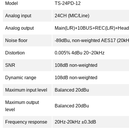
Model
TS-24PD-12
Analog input
24CH (MIC/Line)
Analog output
Main(L/R)+10BUS+REC(L/R)+Head
Noise floor
-89dBu, non-weighted AES17 (20kH
Distortion
0.005% 4dBu 20~20kHz
SNR
108dB non-weighted
Dynamic range
108dB non-weighted
Maximum input level
Balanced 20dBu
Maximum output
Balanced 20dBu
level
Frequency response
20Hz-20kHz ±0.3dB