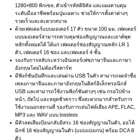
1280×800 พิกเซล, ตัวเข้ารหัสดิจิทัล และแผงควบคุม
ระดับมืออาชีพพร้อมปุ่มเฉพาะ ช่วยให้การตั้งค่าต่างๆ
รวดเร็วและสะดวกสบาย
ด้วยเฟดเดอร์แบบมอเตอร์ 17 ตัว ขนาด 100 มม. เฟดเดอร์
แบบมอเตอร์สามารถควบคุมช่องสัญญาณและเอาต์พุต
หลักทั้งหมดได้ ได้แก่ เฟดเดอร์ช่องสัญญาณหลัก LR 1
ตัว, เฟดเดอร์ 16 ช่อง และเฟดเดอร์ 4 ชั้น
รองรับการสลับระหว่างอินเทอร์เฟซภาษาจีนและภาษา
อังกฤษโดยไม่ต้องรีสตาร์ท
มีฟังก์ชันบันทึกและเล่นผ่าน USB ในตัว สามารถจดจำชื่อ
เพลงภาษาจีนและภาษาอังกฤษในดิสก์อิเล็กทรอนิกส์
USB และสามารถใช้งานฟังก์ชันต่างๆ เช่น กรอไปข้าง
หน้า, ถัดไป และหยุดชั่วคราว ซึ่งสะดวกมากสำหรับการ
ใช้งานนอกสถานที่ รองรับการเล่นไฟล์เสียง APE, FLAC,
MP3 และ WAV แบบ lossless
มีตัวลดเสียงป้อนกลับอิสระ 16 ช่องสัญญาณในตัว, ออโต้
มิกซ์ 16 ช่องสัญญาณในตัว (แบบแบ่งเกน) พร้อม DCA 8
ตัว