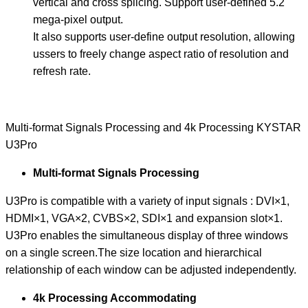
vertical and cross splicing. Support user-defined 5.2
mega-pixel output.
It also supports user-define output resolution, allowing
ussers to freely change aspect ratio of resolution and
refresh rate.
Multi-format Signals Processing and 4k Processing KYSTAR
U3Pro
Multi-format Signals Processing
U3Pro is compatible with a variety of input signals : DVI×1,
HDMI×1, VGA×2, CVBS×2, SDI×1 and expansion slot×1.
U3Pro enables the simultaneous display of three windows
on a single screen.The size location and hierarchical
relationship of each window can be adjusted independently.
4k Processing Accommodating