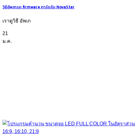
วิธีอัพเกรด firmware การ์ดรับ NovaStar
เราดูวิธี อัพเก
21
ม.ค.