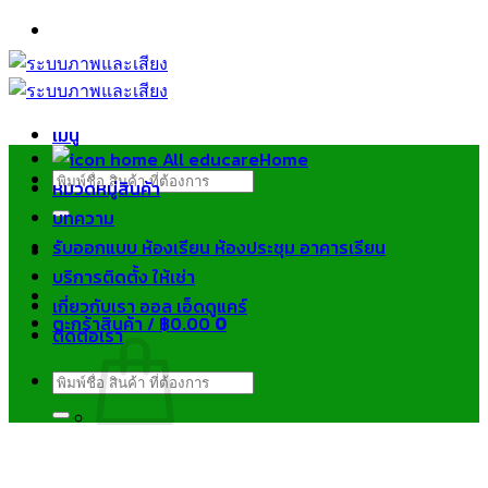
ข้าม
ไป
ยัง
เนื้อหา
เมนู
Home
ค้นหา:
หมวดหมู่สินค้า
บทความ
รับออกแบบ ห้องเรียน ห้องประชุม อาคารเรียน
บริการติดตั้ง ให้เช่า
เกี่ยวกับเรา ออล เอ็ดดูแคร์
ตะกร้าสินค้า /
฿
0.00
0
ติดต่อเรา
ค้นหา:
ไม่มีสินค้าในตะกร้า