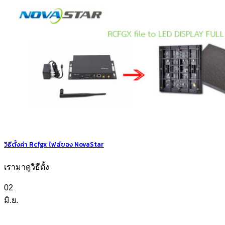
วิธีตั้งค่า Rcfgx ไฟล์ของ NovaStar
เรามาดูวิธีตั้ง
02
มิ.ย.