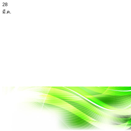
28
มี.ค.