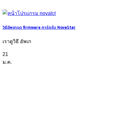
วิธีอัพเกรด firmware การ์ดรับ NovaStar
เราดูวิธี อัพเก
21
ม.ค.