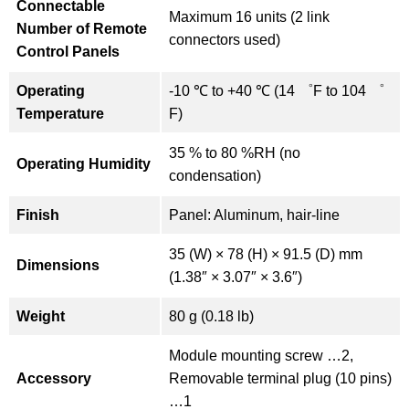
Connectable
Maximum 16 units (2 link
Number of Remote
connectors used)
Control Panels
Operating
-10 ℃ to +40 ℃ (14 ゜F to 104 ゜
Temperature
F)
35 % to 80 %RH (no
Operating Humidity
condensation)
Finish
Panel: Aluminum, hair-line
35 (W) × 78 (H) × 91.5 (D) mm
Dimensions
(1.38″ × 3.07″ × 3.6″)
Weight
80 g (0.18 lb)
Module mounting screw …2,
Accessory
Removable terminal plug (10 pins)
…1