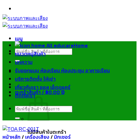
ข้าม
ไป
ยัง
เนื้อหา
เมนู
Home
ค้นหา:
หมวดหมู่สินค้า
บทความ
รับออกแบบ ห้องเรียน ห้องประชุม อาคารเรียน
บริการติดตั้ง ให้เช่า
เกี่ยวกับเรา ออล เอ็ดดูแคร์
ตะกร้าสินค้า /
฿
0.00
0
ติดต่อเรา
ค้นหา:
ไม่มีสินค้าในตะกร้า
หน้าหลัก
/
เครื่องเสียง
/
มิกเซอร์