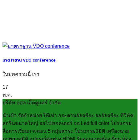
มาตราฐาน VDO conference
ในบทความนี้ เรา
17
พ.ค.
บริษัท ออล เอ็ดดูแคร์ จำกัด
นำเข้า จัดจำหน่าย ให้เช่า กระดานอัจฉริยะ จออัจฉริยะ ทีวีทัช
สกรีนขนาดใหญ่ จอโปรเจคเตอร์ จอ Led full color โปรแกรม
สื่อการเรียนการสอน 5 กลุ่มสาระ โปรแกรม3มิติ เครื่องฉาย
ภาพสามมิติ อุปกรณ์ต่อพ่วง HDMI รับออกแบบห้องเรียน ห้อง