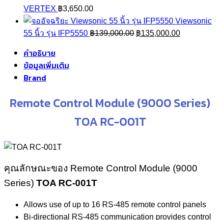
VERTEX
฿
3,650.00
Viewsonic
Original
Current
55 นิ้ว รุ่น IFP5550
฿
139,000.00
฿
135,000.00
price
price
คำอธิบาย
was:
is:
ข้อมูลเพิ่มเติม
฿139,000.00.
฿135,000.0
Brand
Remote Control Module (9000 Series)
TOA RC-001T
คุณลักษณะของ Remote Control Module (9000
Series)
TOA RC-001T
Allows use of up to 16 RS-485 remote control panels
Bi-directional RS-485 communication provides control