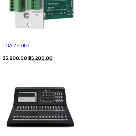
TOA ZP-001T
Original
Current
฿
5,800.00
฿
5,200.00
price
price
was:
is:
฿5,800.00.
฿5,200.00.