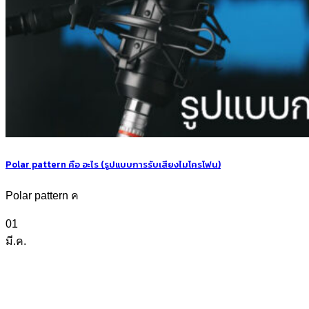
Polar pattern คือ อะไร (รูปแบบการรับเสียงไมโครโฟน)
Polar pattern ค
01
มี.ค.