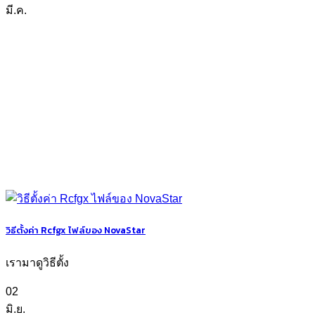
มี.ค.
วิธีตั้งค่า Rcfgx ไฟล์ของ NovaStar
เรามาดูวิธีตั้ง
02
มิ.ย.