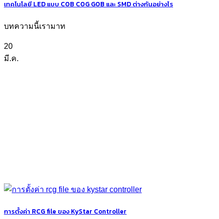
เทคโนโลยี LED แบบ COB COG GOB และ SMD ต่างกันอย่างไร
บทความนี้เรามาท
20
มี.ค.
การตั้งค่า RCG file ของ KyStar Controller