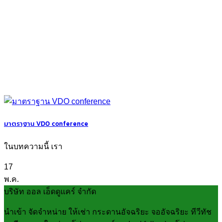
มาตราฐาน VDO conference
ในบทความนี้ เรา
17
พ.ค.
บริษัท ออล เอ็ดดูแคร์ จำกัด
นำเข้า จัดจำหน่าย ให้เช่า กระดานอัจฉริยะ จออัจฉริยะ ทีวีทัช