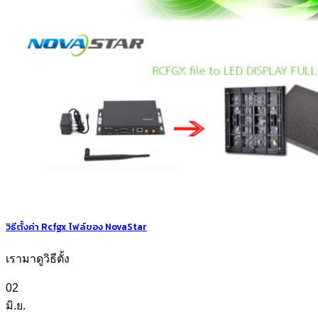
วิธีตั้งค่า Rcfgx ไฟล์ของ NovaStar
เรามาดูวิธีตั้ง
02
มิ.ย.