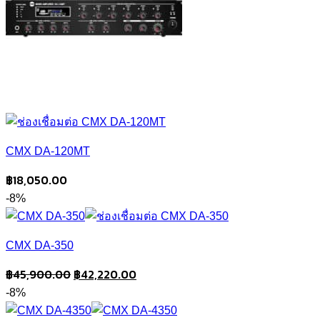
CMX DA-120MT
฿
18,050.00
-8%
CMX DA-350
Original
Current
฿
45,900.00
฿
42,220.00
price
price
-8%
was:
is: