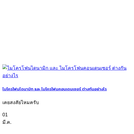
ไมโครโฟนไดนามิก และ ไมโครโฟนคอนเดนเซอร์ ต่างกันอย่างไร
เคยสงสัยไหมครับ
01
มี.ค.