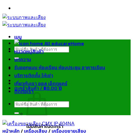
ข้าม
ไป
ยัง
เนื้อหา
เมนู
Home
ค้นหา:
หมวดหมู่สินค้า
บทความ
รับออกแบบ ห้องเรียน ห้องประชุม อาคารเรียน
บริการติดตั้ง ให้เช่า
เกี่ยวกับเรา ออล เอ็ดดูแคร์
ตะกร้าสินค้า /
฿
0.00
0
ติดต่อเรา
ค้นหา:
ไม่มีสินค้าในตะกร้า
หน้าหลัก
/
เครื่องเสียง
/
เครื่องขยายเสียง