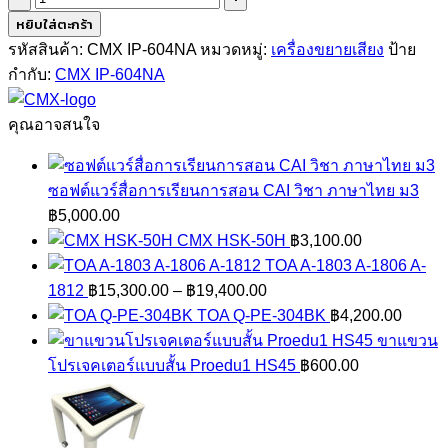
CMX
หยิบใส่ตะกร้า
IP-
รหัสสินค้า:
CMX IP-604NA
หมวดหมู่:
เครื่องขยายเสียง
ป้าย
604NA
กำกับ:
CMX IP-604NA
ชิ้น
คุณอาจสนใจ
ซอฟต์แวร์สื่อการเรียนการสอน CAI วิชา ภาษาไทย ม3
฿
5,000.00
CMX HSK-50H
฿
3,100.00
TOA A-1803 A-1806 A-
Price
1812
฿
15,300.00
–
฿
19,400.00
range:
TOA Q-PE-304BK
฿
4,200.00
฿15,300.00
ขาแขวน
through
โปรเจคเตอร์แบบสั้น Proedu1 HS45
฿
600.00
฿19,400.00