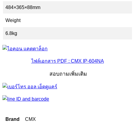
484×365×88mm
Weight
6.8kg
ไฟล์เอกสาร PDF : CMX IP-604NA
สอบถามเพิ่มเติม
Brand
CMX