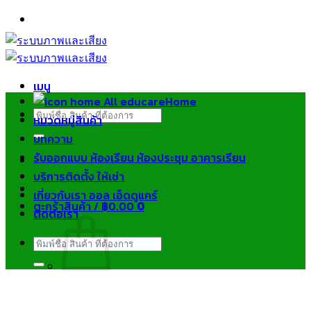
ข้าม
ไป
ยัง
เนื้อหา
เมนู
Home
ค้นหา:
หมวดหมู่สินค้า
บทความ
รับออกแบบ ห้องเรียน ห้องประชุม อาคารเรียน
บริการติดตั้ง ให้เช่า
เกี่ยวกับเรา ออล เอ็ดดูแคร์
ตะกร้าสินค้า /
฿
0.00
0
ติดต่อเรา
ค้นหา:
ไม่มีสินค้าในตะกร้า