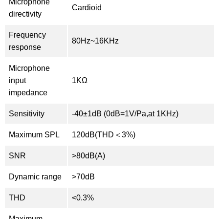
Microphone
Cardioid
directivity
Frequency
80Hz~16KHz
response
Microphone
input
1KΩ
impedance
Sensitivity
-40±1dB (0dB=1V/Pa,at 1KHz)
Maximum SPL
120dB(THD＜3%)
SNR
>80dB(A)
Dynamic range
>70dB
THD
<0.3%
Maximum