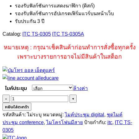
รองรับฟังก์ชันการแสดงนาฬิกา (ดิสก์)
รองรับฟังก์ชันการอัปเกรดเฟิร์มแวร์บนหน้าเว็บ
รับประกัน 3 ปี
Catalog:
ITC TS-0305
ITC TS-0305A
หมายเหตุ : กรุณาเช็คสินค้าก่อนทำการสั่งซื้อทุกครั้ง
เพราะบางรายการอาจไม่มีสินค้าในสต็อก
ไมค์ประชุม
ล้างค่า
จำนวน
ITC
หยิบใส่ตะกร้า
TS-
รหัสสินค้า:
ไม่ระบุ
หมวดหมู่:
ไมค์ประชุม digital
,
ชุดไมค์
0305/
ประชุม conference
,
ไมโครโฟนมีสาย
ป้ายกำกับ:
itc
,
ITC TS-
TS-
0305
0305A