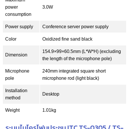
power
3.0W
consumption
Power supply
Conference server power supply
Color
Oxidized fine sand black
154.9×99×60.5mm (L*W*H) (excluding
Dimension
the length of the microphone pole)
Microphone
240mm integrated square short
pole
microphone rod (light black)
Installation
Desktop
method
Weight
1.01kg
ระบบไมโครโฟนประชุม ITC TS-0305 / TS-