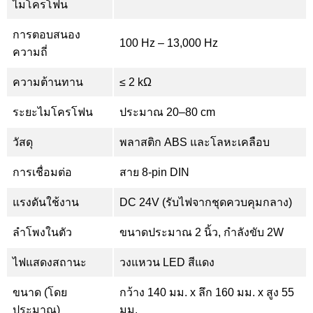
ไมโครโฟน
การตอบสนอง
100 Hz – 13,000 Hz
ความถี่
ความต้านทาน
≤ 2 kΩ
ระยะไมโครโฟน
ประมาณ 20–80 cm
วัสดุ
พลาสติก ABS และโลหะเคลือบ
การเชื่อมต่อ
สาย 8-pin DIN
แรงดันใช้งาน
DC 24V (รับไฟจากชุดควบคุมกลาง)
ลำโพงในตัว
ขนาดประมาณ 2 นิ้ว, กำลังขับ 2W
ไฟแสดงสถานะ
วงแหวน LED สีแดง
ขนาด (โดย
กว้าง 140 มม. x ลึก 160 มม. x สูง 55
ประมาณ)
มม.