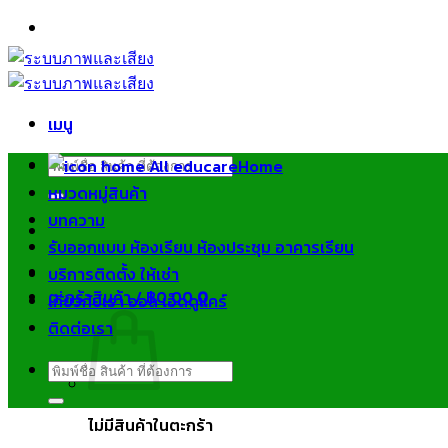
ข้าม
ไป
ยัง
เนื้อหา
เมนู
ค้นหา:
Home
หมวดหมู่สินค้า
บทความ
รับออกแบบ ห้องเรียน ห้องประชุม อาคารเรียน
บริการติดตั้ง ให้เช่า
ตะกร้าสินค้า /
฿
0.00
0
เกี่ยวกับเรา ออล เอ็ดดูแคร์
ติดต่อเรา
ค้นหา:
ไม่มีสินค้าในตะกร้า