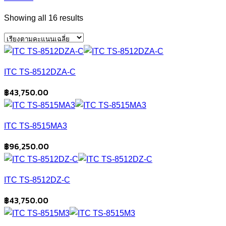
Sorted
Showing all 16 results
by
average
rating
ITC TS-8512DZA-C
฿
43,750.00
ITC TS-8515MA3
฿
96,250.00
ITC TS-8512DZ-C
฿
43,750.00