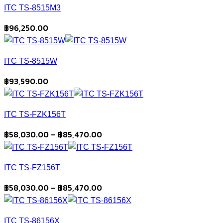
ITC TS-8515M3
฿
96,250.00
ITC TS-8515W
฿
93,590.00
ITC TS-FZK156T
Price
฿
58,030.00
–
฿
85,470.00
range:
฿58,030.00
ITC TS-FZ156T
through
฿85,470.00
Price
฿
58,030.00
–
฿
85,470.00
range:
฿58,030.00
ITC TS-86156X