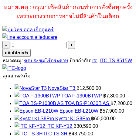
หมายเหตุ : กรุณาเช็คสินค้าก่อนทำการสั่งซื้อทุกครั้ง
เพราะบางรายการอาจไม่มีสินค้าในสต็อก
จำนวน
ITC
หยิบใส่ตะกร้า
TS-
หมวดหมู่:
ชุดประชุมไร้กระดาษ
ป้ายกำกับ:
itc
,
ITC TS-8515W
8515W
ชิ้น
คุณอาจสนใจ
NovaStar T3
฿
12,500.00
TOA F-1300BTWP
฿
7,800.00
TOA BS-P1030B AS
฿
7,200.00
Epson EB-L210W
฿
57,900.00
Kystar KLS8Pro
฿
60,000.00
ITC KF-Y12
฿
30,590.00
ITC TS-3H
฿
43,750.00