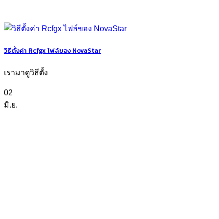
วิธีตั้งค่า Rcfgx ไฟล์ของ NovaStar
เรามาดูวิธีตั้ง
02
มิ.ย.