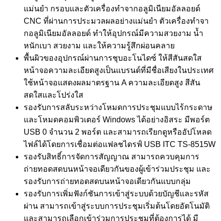
แม่นยำ กรอบและตัวเครื่องทำจากอลูมิเนียมอัลลอยด์
CNC ที่ผ่านการประมวลผลอย่างแม่นยำ ตัวเครื่องทำจา
กอลูมิเนียมอัลลอยด์ ทำให้อุปกรณ์มีความสวยงาม น้ำ
หนักเบา สวยงาม และให้ความรู้สึกผ่อนคลาย
พื้นผิวของอุปกรณ์ผ่านการชุบอะโนไดซ์ ให้สีสันสดใส
หน้าจอความละเอียดสูงเป็นแบรนด์ที่มีชื่อเสียงในประเทศ
ใช้หน้าจอแสดงผลมาตรฐาน A ความละเอียดสูง สีสัน
สดใสและโปร่งใส
รองรับการสลับระหว่างโหมดการประชุมแบบไร้กระดาษ
และโหมดคอมพิวเตอร์ Windows ได้อย่างอิสระ มีพอร์ต
USB 0 จำนวน 2 พอร์ต และสามารถเรียกดูหรืออัปโหลด
ไฟล์ได้โดยการเชื่อมต่อแฟลชไดรฟ์ USB ITC TS-8515W
รองรับสิทธิ์การจัดการสัญญาณ สามารถควบคุมการ
ถ่ายทอดสดบนหน้าจอเดียวกันของผู้เข้าร่วมประชุม และ
รองรับการถ่ายทอดสดบนหน้าจอเดียวกันแบบกลุ่ม
รองรับการเพิ่มฟังก์ชันการเข้าสู่ระบบด้วยบัญชีและรหัส
ผ่าน สามารถเข้าสู่ระบบการประชุมเริ่มต้นโดยอัตโนมัติ
และสามารถเลือกเข้าร่วมการประชุมที่ต้องการได้ มี