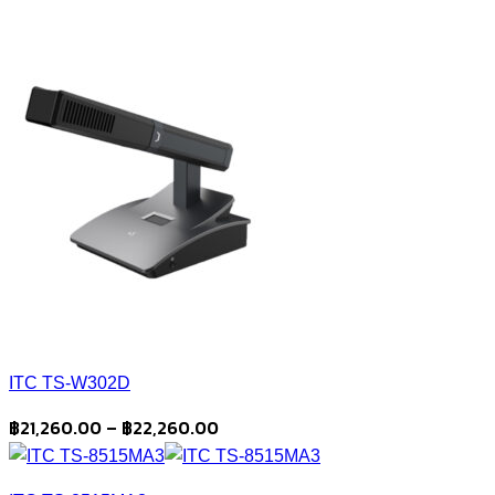
ITC TS-W302D
Price
฿
21,260.00
–
฿
22,260.00
range:
฿21,260.00