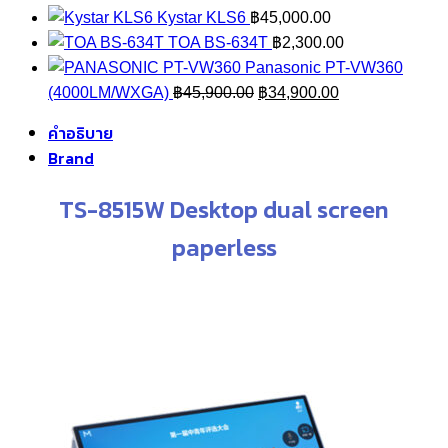
Kystar KLS6
฿
45,000.00
TOA BS-634T
฿
2,300.00
Panasonic PT-VW360
Original
Current
(4000LM/WXGA)
฿
45,900.00
฿
34,900.00
price
price
คำอธิบาย
was:
is:
Brand
฿45,900.00.
฿34,900.00.
TS-8515W Desktop dual screen
paperless