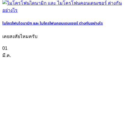
ไมโครโฟนไดนามิก และ ไมโครโฟนคอนเดนเซอร์ ต่างกันอย่างไร
เคยสงสัยไหมครับ
01
มี.ค.