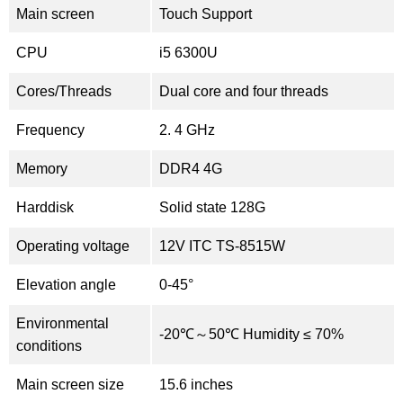
Main screen
Touch Support
CPU
i5 6300U
Cores/Threads
Dual core and four threads
Frequency
2. 4 GHz
Memory
DDR4 4G
Harddisk
Solid state 128G
Operating voltage
12V ITC TS-8515W
Elevation angle
0-45°
Environmental
-20℃～50℃ Humidity ≤ 70%
conditions
Main screen size
15.6 inches