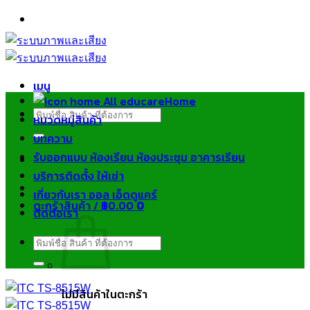
ข้าม
ไป
ยัง
เนื้อหา
เมนู
Home
ค้นหา:
หมวดหมู่สินค้า
บทความ
รับออกแบบ ห้องเรียน ห้องประชุม อาคารเรียน
บริการติดตั้ง ให้เช่า
เกี่ยวกับเรา ออล เอ็ดดูแคร์
ตะกร้าสินค้า /
฿
0.00
0
ติดต่อเรา
ค้นหา:
ไม่มีสินค้าในตะกร้า