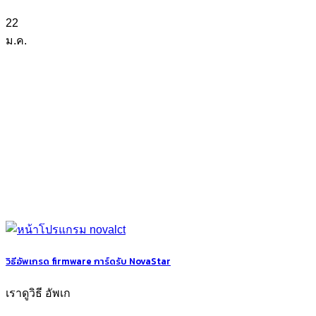
22
ม.ค.
วิธีอัพเกรด firmware การ์ดรับ NovaStar
เราดูวิธี อัพเก