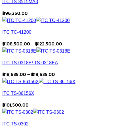
ITC TS-8515MA3
through
฿22,260.00
฿
96,250.00
ITC TC-41200
Price
฿
108,500.00
–
฿
122,500.00
range:
฿108,500.00
ITC TS-0318E/ TS-0318EA
through
฿122,500.00
Price
฿
18,635.00
–
฿
19,635.00
range:
฿18,635.00
ITC TS-86156X
through
฿19,635.00
฿
101,500.00
ITC TS-0302