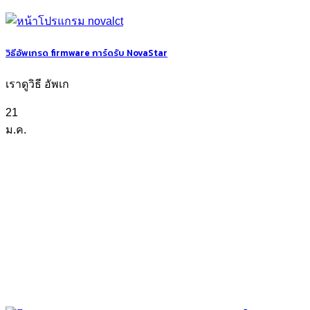
วิธีอัพเกรด firmware การ์ดรับ NovaStar
เราดูวิธี อัพเก
21
ม.ค.