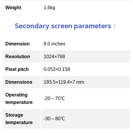
Weight
1.6kg
Secondary screen parameters：
Dimension
8.0 inches
Resolution
1024×768
Pixel pitch
0.053×0.158
Dimensions
193.5×119.4×7 mm
Operating
-20～70℃
temperature
Storage
-30～80℃
temperature