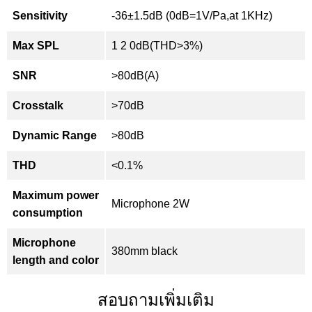
Sensitivity
-36±1.5dB (0dB=1V/Pa,at 1KHz)
Max SPL
1 2 0dB(THD>3%)
SNR
>80dB(A)
Crosstalk
>70dB
Dynamic Range
>80dB
THD
<0.1%
Maximum power
Microphone 2W
consumption
Microphone
380mm black
length
and
color
สอบถามเพิ่มเติม