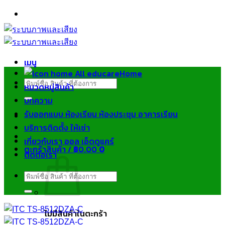
ข้าม
ไป
ยัง
เนื้อหา
เมนู
Home
ค้นหา:
หมวดหมู่สินค้า
บทความ
รับออกแบบ ห้องเรียน ห้องประชุม อาคารเรียน
บริการติดตั้ง ให้เช่า
เกี่ยวกับเรา ออล เอ็ดดูแคร์
ตะกร้าสินค้า /
฿
0.00
0
ติดต่อเรา
ค้นหา:
ไม่มีสินค้าในตะกร้า