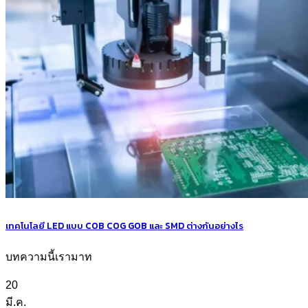
เทคโนโลยี LED แบบ COB COG GOB และ SMD ต่างกันอย่างไร
บทความนี้เรามาท
20
มี.ค.