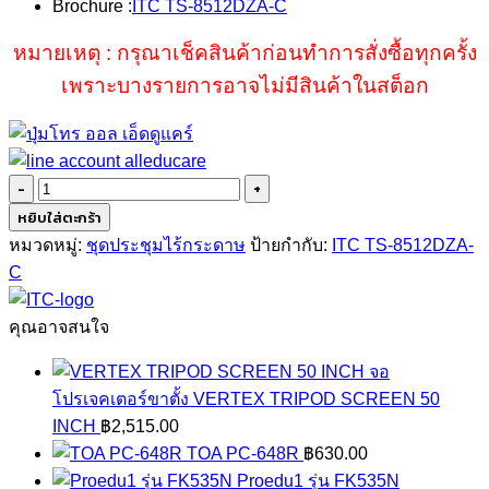
Brochure :
ITC TS-8512DZA-C
หมายเหตุ : กรุณาเช็คสินค้าก่อนทำการสั่งซื้อทุกครั้ง
เพราะบางรายการอาจไม่มีสินค้าในสต็อก
จำนวน
ITC
หยิบใส่ตะกร้า
TS-
หมวดหมู่:
ชุดประชุมไร้กระดาษ
ป้ายกำกับ:
ITC TS-8512DZA-
8512DZA-
C
C
ชิ้น
คุณอาจสนใจ
จอ
โปรเจคเตอร์ขาตั้ง VERTEX TRIPOD SCREEN 50
INCH
฿
2,515.00
TOA PC-648R
฿
630.00
Proedu1 รุ่น FK535N