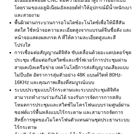
มิเนียมอัลลอยด์ CNC ที่มีความแม่นยำสูง การออกแบบ
โดยรวมของอลูมิเนียมอัลลอยด์ทำให้อุปกรณ์มีน้ำหนักเบา
และสวยงาม
พื้นผิวผ่านกระบวนการอโนไดซ์อะโนไดซ์เพื่อให้มีสีสัน
สดใส ใช้หน้าจอความละเอียดสูงจากแบรนด์จีนชื่อดัง และ
หน้าจอแสดงผลเกรด A ที่ให้ความละเอียดสูงและสี
โปร่งใส
การเชื่อมต่อสัญญาณดิจิทัล ขับเคลื่อนด้วยอะแดปเตอร์ชุด
ประชุม เชื่อมต่อกับสวิตช์และเซิร์ฟเวอร์การประชุมผ่าน
สายเคเบิลเครือข่าย เทคโนโลยีการส่งสัญญาณเสียงแบบ
ไม่บีบอัด อัตราการสุ่มตัวอย่าง 48K แบนด์วิดท์ 80Hz-
16KHz และคุณภาพเสียงที่สมบูรณ์แบบ
ระบบประชุมแบบไร้กระดาษและระบบประชุมดิจิทัล
สามารถทำงานร่วมกันได้ รองรับการจัดการการสลับ
โหมดการประชุมและสวิตช์ไมโครโฟนแบบรวมศูนย์ผ่าน
ซอฟต์แวร์พื้นหลังแบบไร้กระดาษ และสามารถจัดการ
สิทธิ์การพูดของไมโครโฟนตัวแทนผ่านชุดประธานระบบ
ไร้กระดาษ