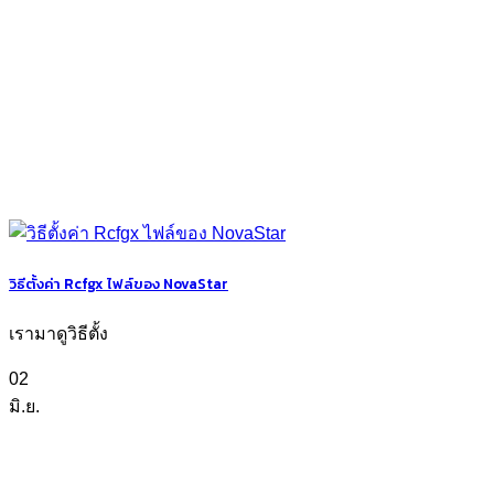
วิธีตั้งค่า Rcfgx ไฟล์ของ NovaStar
เรามาดูวิธีตั้ง
02
มิ.ย.