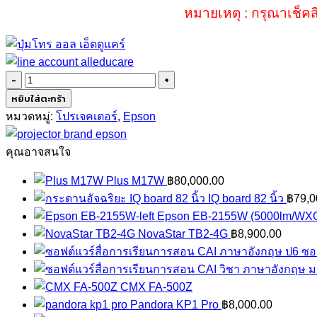
หมายเหตุ : กรุณาเช็คส
จำนวน
Epson
หยิบใส่ตะกร้า
EB-
หมวดหมู่:
โปรเจคเตอร์
,
Epson
E12
ชิ้น
คุณอาจสนใจ
Plus M17W
฿
80,000.00
IQ board 82 นิ้ว
฿
79,0
Epson EB-2155W (5000lm/WX
NovaStar TB2-4G
฿
8,900.00
ซอ
CMX FA-500Z
Pandora KP1 Pro
฿
8,000.00