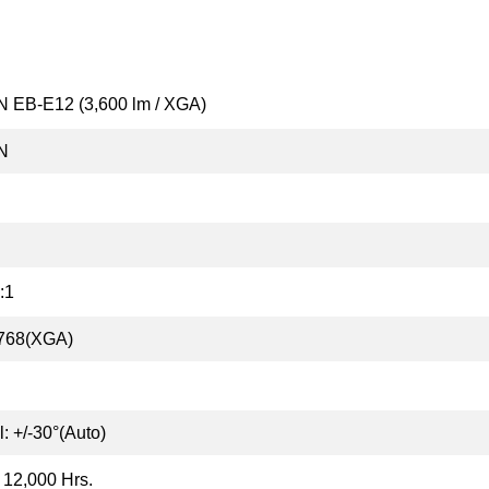
 EB-E12 (3,600 lm / XGA)
N
:1
768(XGA)
l: +/-30°(Auto)
/ 12,000 Hrs.