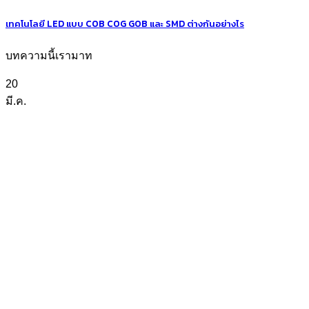
เทคโนโลยี LED แบบ COB COG GOB และ SMD ต่างกันอย่างไร
บทความนี้เรามาท
20
มี.ค.