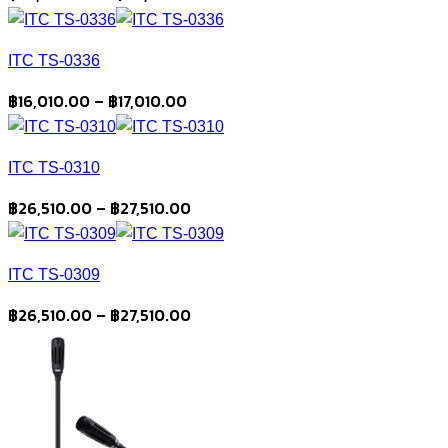
range:
฿35,960.00
ITC TS-0336
through
฿36,960.00
Price
฿
16,010.00
–
฿
17,010.00
range:
฿16,010.00
ITC TS-0310
through
฿17,010.00
Price
฿
26,510.00
–
฿
27,510.00
range:
฿26,510.00
ITC TS-0309
through
฿27,510.00
Price
฿
26,510.00
–
฿
27,510.00
range:
฿26,510.00
through
฿27,510.00