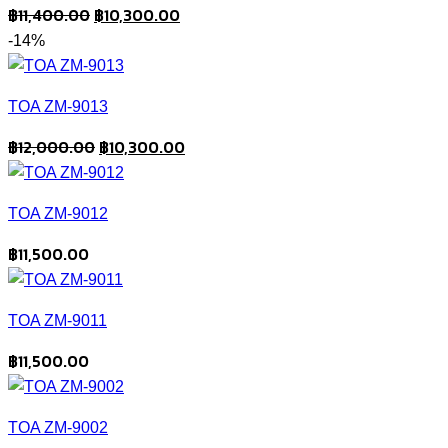
Original
Current
฿
11,400.00
฿
10,300.00
price
price
-14%
was:
is:
฿11,400.00.
฿10,300.00.
TOA ZM-9013
Original
Current
฿
12,000.00
฿
10,300.00
price
price
was:
is:
TOA ZM-9012
฿12,000.00.
฿10,300.00.
฿
11,500.00
TOA ZM-9011
฿
11,500.00
TOA ZM-9002