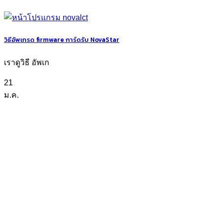
วิธีอัพเกรด firmware การ์ดรับ NovaStar
เราดูวิธี อัพเก
21
ม.ค.