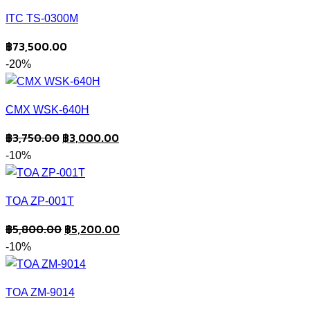
ITC TS-0300M
฿
73,500.00
-20%
CMX WSK-640H
Original
Current
฿
3,750.00
฿
3,000.00
price
price
-10%
was:
is:
฿3,750.00.
฿3,000.00.
TOA ZP-001T
Original
Current
฿
5,800.00
฿
5,200.00
price
price
-10%
was:
is:
฿5,800.00.
฿5,200.00.
TOA ZM-9014