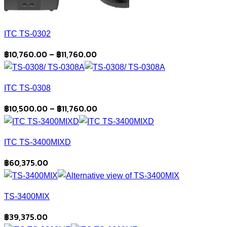
ITC TS-0302
Price
฿
10,760.00
–
฿
11,760.00
range:
฿10,760.00
ITC TS-0308
through
฿11,760.00
Price
฿
10,500.00
–
฿
11,760.00
range:
฿10,500.00
ITC TS-3400MIXD
through
฿11,760.00
฿
60,375.00
TS-3400MIX
฿
39,375.00