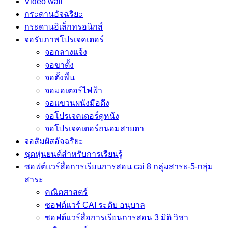
Video wall
กระดานอัจฉริยะ
กระดานอิเล็กทรอนิกส์
จอรับภาพโปรเจคเตอร์
จอกลางแจ้ง
จอขาตั้ง
จอตั้งพื้น
จอมอเตอร์ไฟฟ้า
จอแขวนผนังมือดึง
จอโปรเจคเตอร์ดูหนัง
จอโปรเจคเตอร์ถนอมสายตา
จอสัมผัสอัจฉริยะ
ชุดหุ่นยนต์สำหรับการเรียนรู้
ซอฟต์แวร์สื่อการเรียนการสอน cai 8 กลุ่มสาระ-5-กลุ่ม
สาระ
คณิตศาสตร์
ซอฟต์แวร์ CAI ระดับ อนุบาล
ซอฟต์แวร์สื่อการเรียนการสอน 3 มิติ วิชา