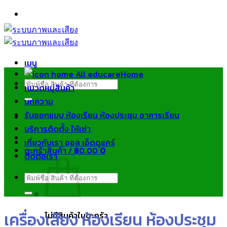
ข้าม
ไป
ยัง
เนื้อหา
เมนู
Home
ค้นหา:
หมวดหมู่สินค้า
บทความ
รับออกแบบ ห้องเรียน ห้องประชุม อาคารเรียน
บริการติดตั้ง ให้เช่า
เกี่ยวกับเรา ออล เอ็ดดูแคร์
ตะกร้าสินค้า /
฿
0.00
0
ติดต่อเรา
ค้นหา:
เครื่องเสียง ห้องเรียน ห้องประชุม
ไม่มีสินค้าในตะกร้า