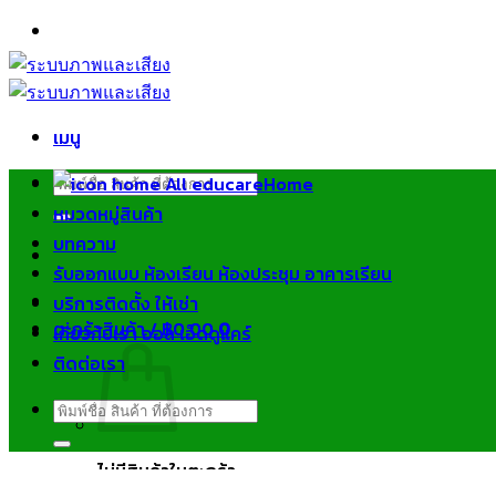
ข้าม
ไป
ยัง
เนื้อหา
เมนู
ค้นหา:
Home
หมวดหมู่สินค้า
บทความ
รับออกแบบ ห้องเรียน ห้องประชุม อาคารเรียน
บริการติดตั้ง ให้เช่า
ตะกร้าสินค้า /
฿
0.00
0
เกี่ยวกับเรา ออล เอ็ดดูแคร์
ติดต่อเรา
ค้นหา:
ไม่มีสินค้าในตะกร้า