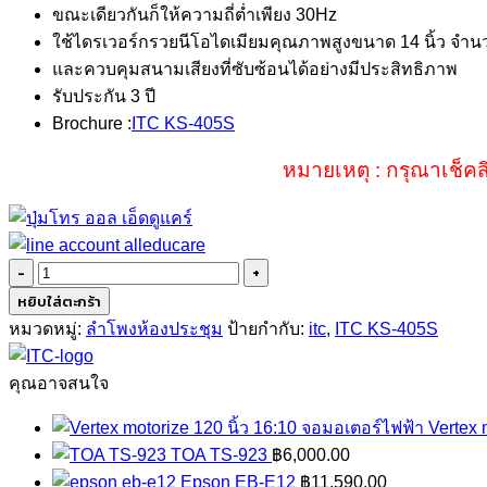
ขณะเดียวกันก็ให้ความถี่ต่ำเพียง 30Hz
ใช้ไดรเวอร์กรวยนีโอไดเมียมคุณภาพสูงขนาด 14 นิ้ว จำนวน 
และควบคุมสนามเสียงที่ซับซ้อนได้อย่างมีประสิทธิภาพ
รับประกัน 3 ปี
Brochure :
ITC KS-405S
หมายเหตุ : กรุณาเช็คส
จำนวน
ITC
หยิบใส่ตะกร้า
KS-
หมวดหมู่:
ลำโพงห้องประชุม
ป้ายกำกับ:
itc
,
ITC KS-405S
405S
ชิ้น
คุณอาจสนใจ
จอมอเตอร์ไฟฟ้า Vertex m
TOA TS-923
฿
6,000.00
Epson EB-E12
฿
11,590.00