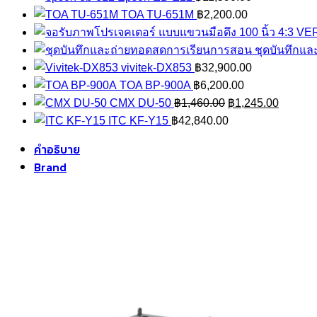
TOA TU-651M
฿
2,200.00
ชุดบันทึกแ
vivitek-DX853
฿
32,900.00
TOA BP-900A
฿
6,200.00
Original
Current
CMX DU-50
฿
1,460.00
฿
1,245.00
price
price
ITC KF-Y15
฿
42,840.00
was:
is:
คำอธิบาย
฿1,460.00.
฿1,245.
Brand