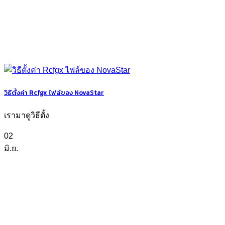
วิธีตั้งค่า Rcfgx ไฟล์ของ NovaStar
เรามาดูวิธีตั้ง
02
มิ.ย.