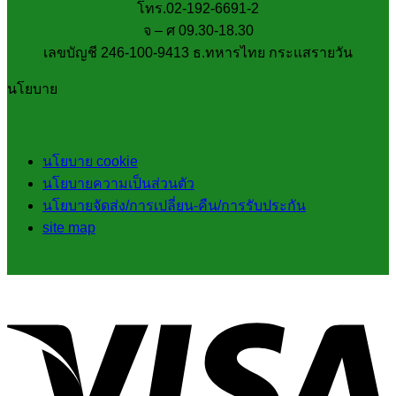
โทร.02-192-6691-2
จ – ศ 09.30-18.30
เลขบัญชี 246-100-9413 ธ.ทหารไทย กระแสรายวัน
นโยบาย
นโยบาย cookie
นโยบายความเป็นส่วนตัว
นโยบายจัดส่ง/การเปลี่ยน-คืน/การรับประกัน
site map
V