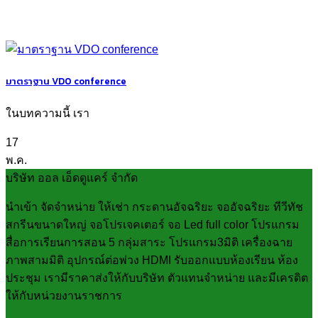
มาตราฐาน VDO conference
ในบทความนี้ เรา
17
พ.ค.
บริษัท ออล เอ็ดดูแคร์ จำกัด
นำเข้า จัดจำหน่าย ให้เช่า กระดานอัจฉริยะ จออัจฉริยะ ทีวีทัช
สกรีนขนาดใหญ่ จอโปรเจคเตอร์ จอ Led full color โปรแกรม
สื่อการเรียนการสอน 5 กลุ่มสาระ โปรแกรม3มิติ เครื่องฉาย
ภาพสามมิติ อุปกรณ์ต่อพ่วง HDMI รับออกแบบห้องเรียน ห้อง
ประชุม เรามีราคาส่งให้กับบริษัท ตัวแทนจำหน่าย และมีเครดิต
ให้กับหน่วยงานราชการ