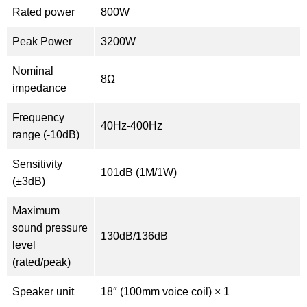
Rated power
800W
Peak Power
3200W
Nominal
8Ω
impedance
Frequency
40Hz-400Hz
range (-10dB)
Sensitivity
101dB (1M/1W)
(±3dB)
Maximum
sound pressure
130dB/136dB
level
(rated/peak)
Speaker unit
18″ (100mm voice coil) × 1