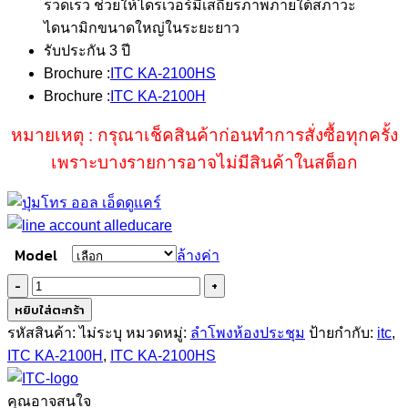
รวดเร็ว ช่วยให้ไดรเวอร์มีเสถียรภาพภายใต้สภาวะ
ไดนามิกขนาดใหญ่ในระยะยาว
รับประกัน 3 ปี
Brochure :
ITC KA-2100HS
Brochure :
ITC KA-2100H
หมายเหตุ : กรุณาเช็คสินค้าก่อนทำการสั่งซื้อทุกครั้ง
เพราะบางรายการอาจไม่มีสินค้าในสต็อก
Model
ล้างค่า
จำนวน
ITC
หยิบใส่ตะกร้า
KA-
รหัสสินค้า:
ไม่ระบุ
หมวดหมู่:
ลำโพงห้องประชุม
ป้ายกำกับ:
itc
,
2100HS
ITC KA-2100H
,
ITC KA-2100HS
ชิ้น
คุณอาจสนใจ