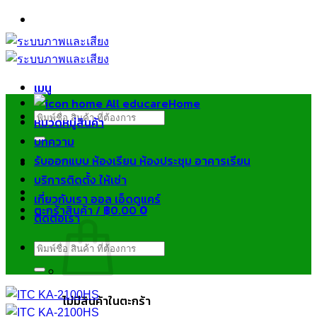
ข้าม
ไป
ยัง
เนื้อหา
เมนู
Home
ค้นหา:
หมวดหมู่สินค้า
บทความ
รับออกแบบ ห้องเรียน ห้องประชุม อาคารเรียน
บริการติดตั้ง ให้เช่า
เกี่ยวกับเรา ออล เอ็ดดูแคร์
ตะกร้าสินค้า /
฿
0.00
0
ติดต่อเรา
ค้นหา:
ไม่มีสินค้าในตะกร้า