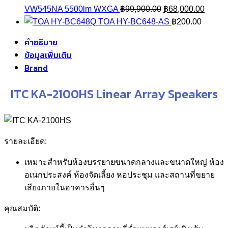
Original
Curren
VW545NA 5500lm WXGA
฿
99,900.00
฿
68,000.00
price
price
TOA HY-BC648-AS
฿
200.00
was:
is:
คำอธิบาย
฿99,900.00.
฿68,00
ข้อมูลเพิ่มเติม
Brand
ITC KA-2100HS Linear Array Speakers
รายละเอียด:
เหมาะสำหรับห้องบรรยายขนาดกลางและขนาดใหญ่ ห้อง
อเนกประสงค์ ห้องจัดเลี้ยง หอประชุม และสถานที่ขยาย
เสียงภายในอาคารอื่นๆ
คุณสมบัติ: