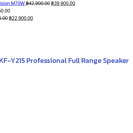
Original
Current
ision M70W
฿
42,900.00
฿
39,900.00
price
price
50.00
Original
Current
was:
is:
0.00
฿
22,900.00
price
price
฿42,900.00.
฿39,900.00.
was:
is:
฿27,900.00.
฿22,900.00.
 KF-Y215 Professional Full Range Speaker