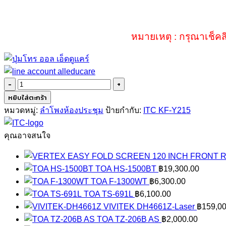
หมายเหตุ : กรุณาเช็คส
จำนวน
ITC
หยิบใส่ตะกร้า
KF-
หมวดหมู่:
ลำโพงห้องประชุม
ป้ายกำกับ:
ITC KF-Y215
Y215
ชิ้น
คุณอาจสนใจ
TOA HS-1500BT
฿
19,300.00
TOA F-1300WT
฿
6,300.00
TOA TS-691L
฿
6,100.00
VIVITEK DH4661Z-Laser
฿
159,00
TOA TZ-206B AS
฿
2,000.00