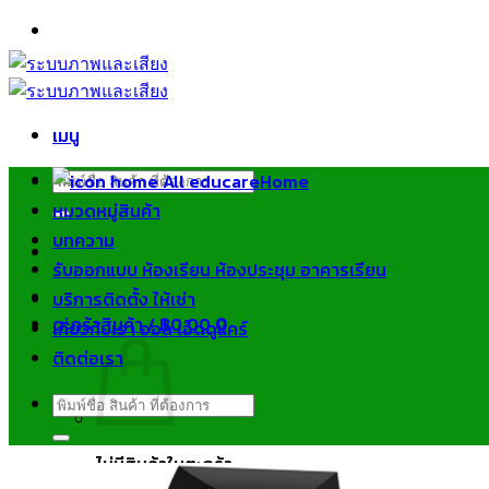
ข้าม
ไป
ยัง
เนื้อหา
เมนู
ค้นหา:
Home
หมวดหมู่สินค้า
บทความ
รับออกแบบ ห้องเรียน ห้องประชุม อาคารเรียน
บริการติดตั้ง ให้เช่า
ตะกร้าสินค้า /
฿
0.00
0
เกี่ยวกับเรา ออล เอ็ดดูแคร์
ติดต่อเรา
ค้นหา:
ไม่มีสินค้าในตะกร้า