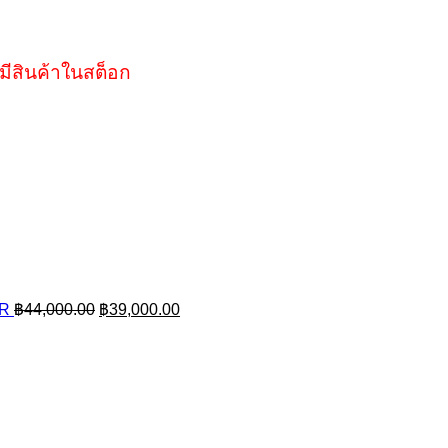
มีสินค้าในสต็อก
Original
Current
AR
฿
44,000.00
฿
39,000.00
price
price
was:
is:
฿44,000.00.
฿39,000.00.