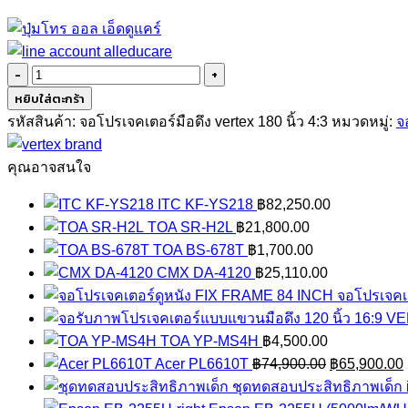
จำนวน
จอ
หยิบใส่ตะกร้า
รับ
รหัสสินค้า:
จอโปรเจคเตอร์มือดึง vertex 180 นิ้ว 4:3
หมวดหมู่:
จ
ภาพ
โปรเจคเตอร์
คุณอาจสนใจ
แบบ
ITC KF-YS218
฿
82,250.00
แขวน
TOA SR-H2L
฿
21,800.00
มือ
TOA BS-678T
฿
1,700.00
ดึง
CMX DA-4120
฿
25,110.00
180
จอโปรเจคเ
นิ้ว
4:3
TOA YP-MS4H
฿
4,500.00
VERTEX
Original
Acer PL6610T
฿
74,900.00
฿
65,900.00
ชิ้น
price
ชุดทดสอบประสิทธิภาพเด็ก in