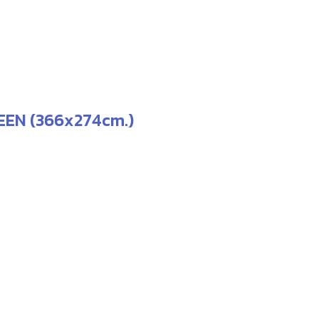
0.
REEN (366x274cm.)