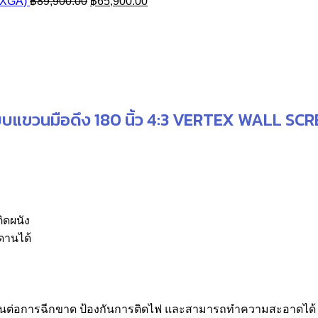
s:
Original
Current
price
price
UXGA)
฿
89,900.00
฿
65,900.00
฿65,900.00.
price
price
was:
is:
was:
is:
฿65,900.00.
฿60,000.0
฿89,900.00.
฿65,900.00.
บแขวนมือดึง 180 นิ้ว 4:3 VERTEX WALL SC
ิดผนัง
ดานได้
ำ ทนต่อการฉีกขาด ป้องกันการติดไฟ และสามารถทำความสะอาดได้