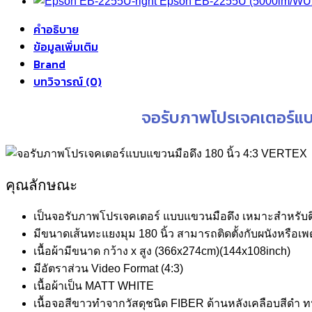
was:
i
Epson EB-2255U (5000lm/W
฿74,900.00.
คำอธิบาย
ข้อมูลเพิ่มเติม
Brand
บทวิจารณ์ (0)
จอรับภาพโปรเจคเตอร์แบ
คุณลักษณะ
เป็นจอรับภาพโปรเจคเตอร์ แบบแขวนมือดึง เหมาะสำหรับต
มีขนาดเส้นทะแยงมุม 180 นิ้ว สามารถติดตั้งกับผนังหรือเพ
เนื้อผ้ามีขนาด กว้าง x สูง (366x274cm)(144x108inch)
มีอัตราส่วน Video Format (4:3)
เนื้อผ้าเป็น MATT WHITE
เนื้อจอสีขาวทำจากวัสดุชนิด FIBER ด้านหลังเคลือบสีด