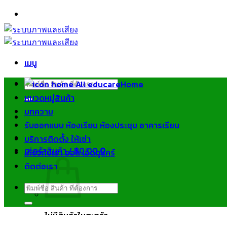
ข้าม
ไป
ยัง
เนื้อหา
เมนู
ค้นหา:
Home
หมวดหมู่สินค้า
บทความ
รับออกแบบ ห้องเรียน ห้องประชุม อาคารเรียน
บริการติดตั้ง ให้เช่า
ตะกร้าสินค้า /
฿
0.00
0
เกี่ยวกับเรา ออล เอ็ดดูแคร์
ติดต่อเรา
ค้นหา:
ไม่มีสินค้าในตะกร้า