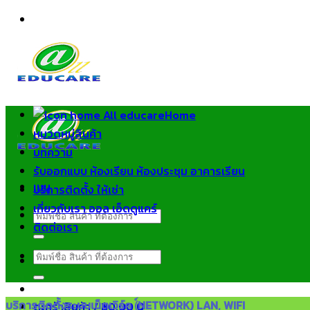
ข้าม
ไป
ยัง
เนื้อหา
Home
หมวดหมู่สินค้า
บทความ
รับออกแบบ ห้องเรียน ห้องประชุม อาคารเรียน
เมนู
บริการติดตั้ง ให้เช่า
เกี่ยวกับเรา ออล เอ็ดดูแคร์
ค้นหา:
ติดต่อเรา
ค้นหา:
บริการติดตั้งระบบเน็ตเวิร์ค (์NETWORK) LAN, WIFI
ตะกร้าสินค้า /
฿
0.00
0