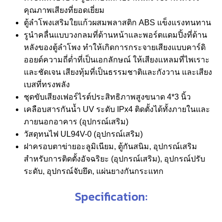
คุณภาพเสียงที่ยอดเยี่ยม
ตู้ลำโพงเสริมใยแก้วผสมพลาสติก ABS แข็งแรงทนทาน
รูนำคลื่นแบบวงกลมที่ด้านหน้าและพอร์ตแดมปิ้งที่ด้าน
หลังของตู้ลำโพง ทำให้เกิดการกระจายเสียงแบบคาร์ดิ
ออยด์ความถี่ต่ำที่เป็นเอกลักษณ์ ให้เสียงแหลมที่ไพเราะ
และชัดเจน เสียงทุ้มที่เป็นธรรมชาติและกังวาน และเสียง
เบสที่ทรงพลัง
ชุดขับเสียงเฟอร์ไรต์ประสิทธิภาพสูงขนาด 4*3 นิ้ว
เคลือบสารกันน้ำ UV ระดับ IPx4 ติดตั้งได้ทั้งภายในและ
ภายนอกอาคาร (อุปกรณ์เสริม)
วัสดุทนไฟ UL94V-0 (อุปกรณ์เสริม)
ฝาครอบตาข่ายอะลูมิเนียม, ตู้กันสนิม, อุปกรณ์เสริม
สำหรับการติดตั้งอัจฉริยะ (อุปกรณ์เสริม), อุปกรณ์ปรับ
ระดับ, อุปกรณ์จับยึด, แผ่นยางกันกระแทก
Specification: