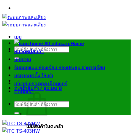
ข้าม
ไป
ยัง
เนื้อหา
เมนู
Home
ค้นหา:
หมวดหมู่สินค้า
บทความ
รับออกแบบ ห้องเรียน ห้องประชุม อาคารเรียน
บริการติดตั้ง ให้เช่า
เกี่ยวกับเรา ออล เอ็ดดูแคร์
ตะกร้าสินค้า /
฿
0.00
0
ติดต่อเรา
ค้นหา:
ไม่มีสินค้าในตะกร้า