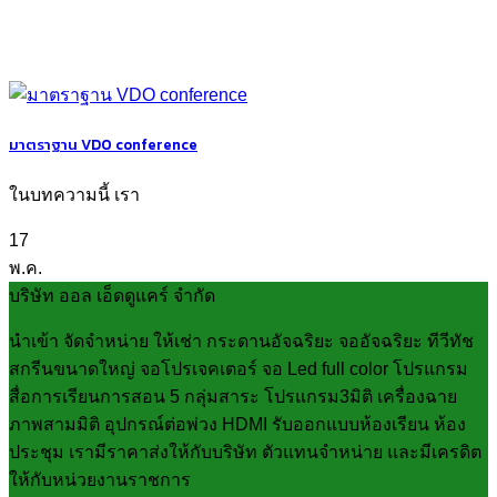
มาตราฐาน VDO conference
ในบทความนี้ เรา
17
พ.ค.
บริษัท ออล เอ็ดดูแคร์ จำกัด
นำเข้า จัดจำหน่าย ให้เช่า กระดานอัจฉริยะ จออัจฉริยะ ทีวีทัช
สกรีนขนาดใหญ่ จอโปรเจคเตอร์ จอ Led full color โปรแกรม
สื่อการเรียนการสอน 5 กลุ่มสาระ โปรแกรม3มิติ เครื่องฉาย
ภาพสามมิติ อุปกรณ์ต่อพ่วง HDMI รับออกแบบห้องเรียน ห้อง
ประชุม เรามีราคาส่งให้กับบริษัท ตัวแทนจำหน่าย และมีเครดิต
ให้กับหน่วยงานราชการ