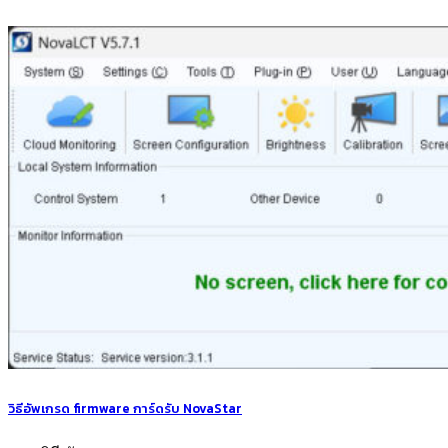
วิธีอัพเกรด firmware การ์ดรับ NovaStar