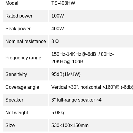
Model
TS-403HW
Rated power
100W
Peak power
400W
Nominal resistance
8 Ω
150Hz-14KHz@-6dB / 80Hz-
Frequency range
20KHz@-10dB
Sensitivity
95dB(1M/1W)
Coverage angle
Vertical >30°, horizontal >160°@ (-6db
Speaker
3″ full-range speaker ×4
Net weight
5.08kg
Size
530×100×150mm