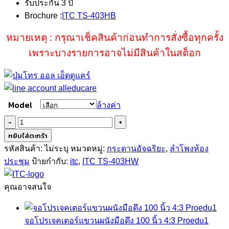
รับประกัน 3 ปี
Brochure :
ITC TS-403HB
หมายเหตุ : กรุณาเช็คสินค้าก่อนทำการสั่งซื้อทุกครั้ง
เพราะบางรายการอาจไม่มีสินค้าในสต็อก
Model
ล้างค่า
จำนวน
ITC
หยิบใส่ตะกร้า
TS-
รหัสสินค้า:
ไม่ระบุ
หมวดหมู่:
กระดานอัจฉริยะ
,
ลำโพงห้อง
403HW
ประชุม
ป้ายกำกับ:
itc
,
ITC TS-403HW
ชิ้น
คุณอาจสนใจ
จอโปรเจคเตอร์แขวนผนังมือดึง 100 นิ้ว 4:3 Proedu1