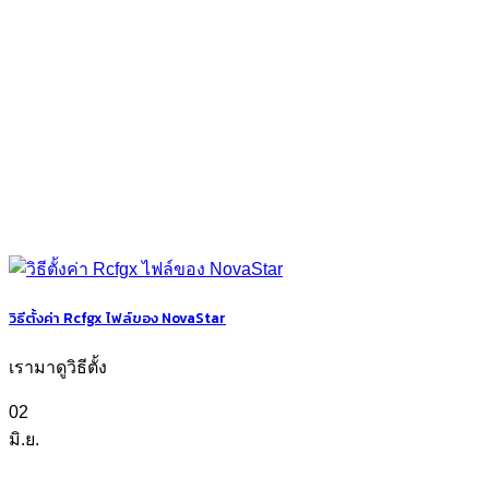
วิธีตั้งค่า Rcfgx ไฟล์ของ NovaStar
เรามาดูวิธีตั้ง
02
มิ.ย.