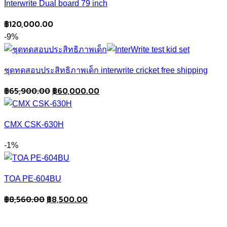
Interwrite Dual board 79 inch
฿
120,000.00
-9%
ชุดทดสอบประสิทธิภาพเด็ก interwrite cricket free shipping
Original
Current
฿
65,900.00
฿
60,000.00
price
price
was:
is:
CMX CSK-630H
฿65,900.00.
฿60,000.00.
-1%
TOA PE-604BU
Original
Current
฿
8,560.00
฿
8,500.00
price
price
was:
is: