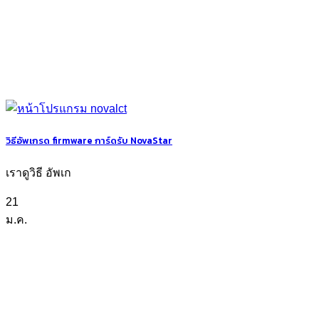
วิธีอัพเกรด firmware การ์ดรับ NovaStar
เราดูวิธี อัพเก
21
ม.ค.