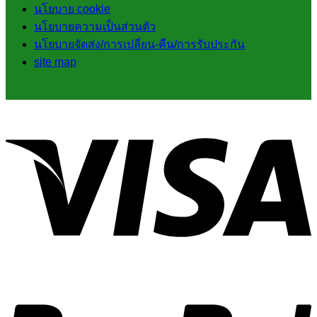
นโยบาย cookie
นโยบายความเป็นส่วนตัว
นโยบายจัดส่ง/การเปลี่ยน-คืน/การรับประกัน
site map
V
P