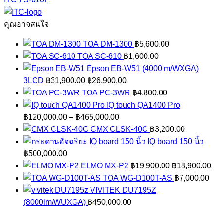
ชิ้น
คุณอาจสนใจ
TOA DM-1300
฿
5,600.00
TOA SC-610
฿
1,600.00
Epson EB-W51 (4000lm/WXGA)
Original
Current
3LCD
฿
31,900.00
฿
26,900.00
price
price
TOA PC-3WR
฿
4,800.00
was:
is:
IQ touch QA1400 Pro
฿31,900.00.
Price
฿26,900.00.
฿
120,000.00
–
฿
465,000.00
range:
CMX CLSK-40C
฿
3,200.00
฿120,000.00
IQ board 150 นิ้ว
through
฿
500,000.00
฿465,000.00
Original
C
ELMO MX-P2
฿
19,900.00
฿
18,900.00
price
pr
TOA WG-D100T-AS
฿
7,000.00
was:
is
VIVITEK DU7195Z
฿19,900.00.
฿
(8000lm/WUXGA)
฿
450,000.00