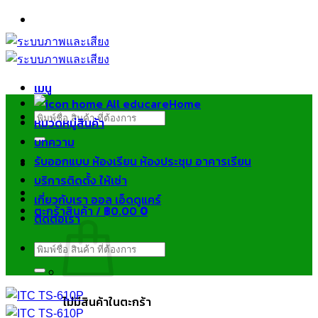
ข้าม
ไป
ยัง
เนื้อหา
เมนู
Home
ค้นหา:
หมวดหมู่สินค้า
บทความ
รับออกแบบ ห้องเรียน ห้องประชุม อาคารเรียน
บริการติดตั้ง ให้เช่า
เกี่ยวกับเรา ออล เอ็ดดูแคร์
ตะกร้าสินค้า /
฿
0.00
0
ติดต่อเรา
ค้นหา:
ไม่มีสินค้าในตะกร้า