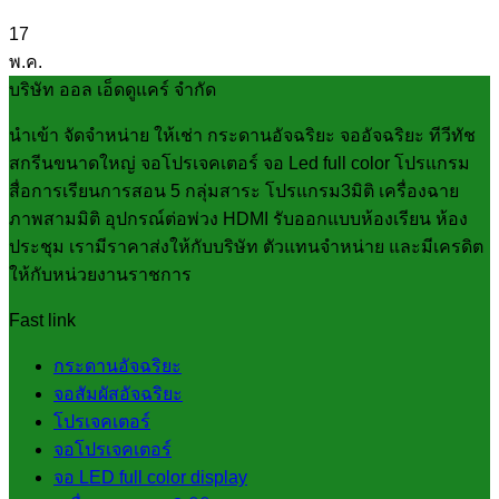
17
พ.ค.
บริษัท ออล เอ็ดดูแคร์ จำกัด
นำเข้า จัดจำหน่าย ให้เช่า กระดานอัจฉริยะ จออัจฉริยะ ทีวีทัช
สกรีนขนาดใหญ่ จอโปรเจคเตอร์ จอ Led full color โปรแกรม
สื่อการเรียนการสอน 5 กลุ่มสาระ โปรแกรม3มิติ เครื่องฉาย
ภาพสามมิติ อุปกรณ์ต่อพ่วง HDMI รับออกแบบห้องเรียน ห้อง
ประชุม เรามีราคาส่งให้กับบริษัท ตัวแทนจำหน่าย และมีเครดิต
ให้กับหน่วยงานราชการ
Fast link
กระดานอัจฉริยะ
จอสัมผัสอัจฉริยะ
โปรเจคเตอร์
จอโปรเจคเตอร์
จอ LED full color display