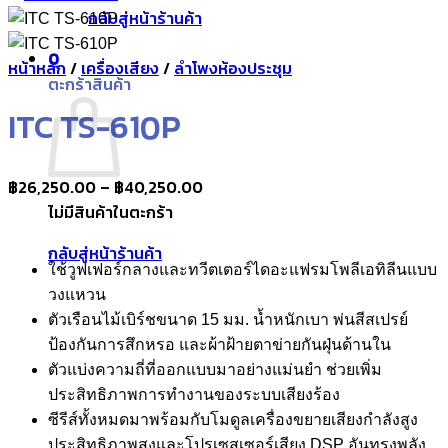
กลับสู่หน้าร้านค้า
0
หน้าหลัก
/
เครื่องเสียง
/
ลำโพงห้องประชุม
ตะกร้าสินค้า
ITC TS-610P
Price
฿
26,250.00
–
฿
40,250.00
range:
ไม่มีสินค้าในตะกร้า
฿26,250.00
กลับสู่หน้าร้านค้า
through
ใช้วูฟเฟอร์กลางและทวีตเตอร์ไดอะแฟรมโพลีเอทิลีนแบบ
฿40,250.00
วงแหวน
ตัวเรือนไม้เบิร์ชขนาด 15 มม. น้ำหนักเบา พ่นสีสเปรย์
ป้องกันการสึกหรอ และผ้าฝ้ายตาข่ายกันฝุ่นด้านใน
ตัวแบ่งความถี่ที่ออกแบบมาอย่างแม่นยำ ช่วยเพิ่ม
ประสิทธิภาพการทำงานของระบบเสียงร้อง
ซีรีส์ทั้งหมดมาพร้อมกับโมดูลเครื่องขยายเสียงกำลังสูง
ประสิทธิภาพสูงและโปรเซสเซอร์เสียง DSP อันทรงพลัง