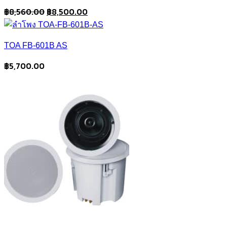
Original
Current
฿
8,560.00
฿
8,500.00
price
price
was:
is:
TOA FB-601B AS
฿8,560.00.
฿8,500.00.
฿
5,700.00