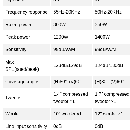
Frequency response
55Hz-20KHz
50Hz-20KHz
Rated power
300W
350W
Peak power
1200W
1400W
Sensitivity
98dB/W/M
99dB/W/M
Max
123dB/129dB
124dB/130dB
SPL(rated/peak)
Coverage angle
(H)80° (V)60°
(H)80° (V)60°
1.4″ compressed
1.7″ compressed
Tweeter
tweeter ×1
tweeter ×1
Woofer
10″ woofer ×1
12″ woofer ×1
Line input sensitivity
0dB
0dB