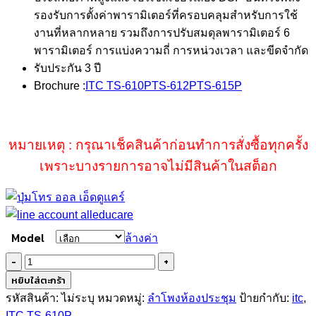
รองรับการตั้งค่าพารามิเตอร์ที่ครอบคลุมสำหรับการใช้
งานที่หลากหลาย รวมถึงการปรับสมดุลพารามิเตอร์ 6
พารามิเตอร์ การแบ่งความถี่ การหน่วงเวลา และขีดจำกัด
รับประกัน 3 ปี
Brochure :
ITC TS-610PTS-612PTS-615P
หมายเหตุ : กรุณาเช็คสินค้าก่อนทำการสั่งซื้อทุกครั้ง
เพราะบางรายการอาจไม่มีสินค้าในสต็อก
Model
ล้างค่า
จำนวน
ITC
หยิบใส่ตะกร้า
TS-
รหัสสินค้า:
ไม่ระบุ
หมวดหมู่:
ลำโพงห้องประชุม
ป้ายกำกับ:
itc
,
610P
ITC TS-610P