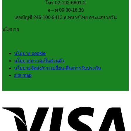
โทร.02-192-6691-2
จ – ศ 09.30-18.30
เลขบัญชี 246-100-9413 ธ.ทหารไทย กระแสรายวัน
นโยบาย
นโยบาย cookie
นโยบายความเป็นส่วนตัว
นโยบายจัดส่ง/การเปลี่ยน-คืน/การรับประกัน
site map
V