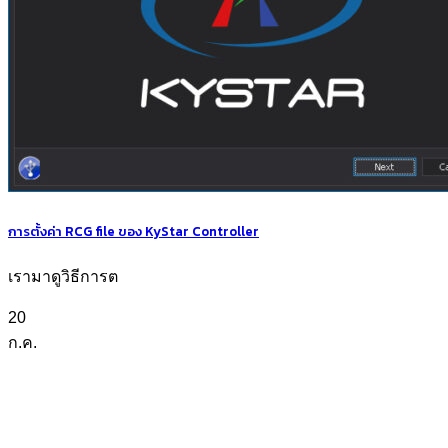
การตั้งค่า RCG file ของ KyStar Controller
เรามาดูวิธีการต
20
ก.ค.