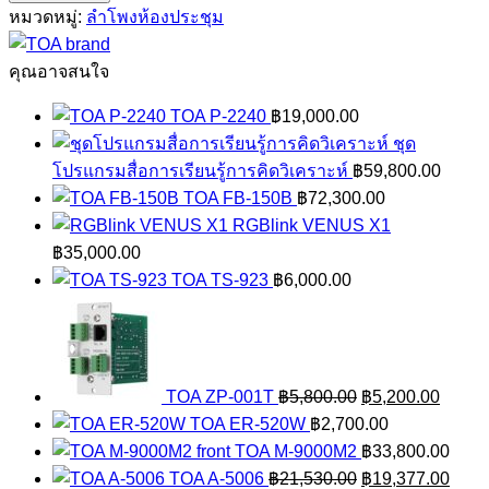
BS-
หมวดหมู่:
ลำโพงห้องประชุม
1034
ชิ้น
คุณอาจสนใจ
TOA P-2240
฿
19,000.00
ชุด
โปรแกรมสื่อการเรียนรู้การคิดวิเคราะห์
฿
59,800.00
TOA FB-150B
฿
72,300.00
RGBlink VENUS X1
฿
35,000.00
TOA TS-923
฿
6,000.00
Original
Curren
price
price
was:
is:
฿5,800.00.
฿5,200
TOA ZP-001T
฿
5,800.00
฿
5,200.00
TOA ER-520W
฿
2,700.00
TOA M-9000M2
฿
33,800.00
Original
Curr
TOA A-5006
฿
21,530.00
฿
19,377.00