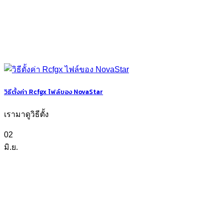
วิธีตั้งค่า Rcfgx ไฟล์ของ NovaStar
เรามาดูวิธีตั้ง
02
มิ.ย.