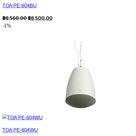
TOA PE-604BU
Original
Current
฿
8,560.00
฿
8,500.00
price
price
-1%
was:
is:
฿8,560.00.
฿8,500.00.
TOA PE-604WU