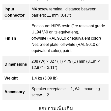
Input
M4 screw terminal, distance between
Connector
barriers: 11 mm (0.43″)
Enclosure: HIPS resin (fire resistant grade
UL94 V-0 or its equivalent),
Finish
off-white (RAL 9010 or equivalent color)
Net: Steel plate, off-white (RAL 9010 or
equivalent color), paint
208 (W) × 327 (H) × 79 (D) mm (8.19″ ×
Dimensions
12.87″ × 3.11″)
Weight
1.4 kg (3.09 lb)
Speaker receptacle …1, Wall mounting
Accessory
screw …2
สอบถามเพิ่มเติม