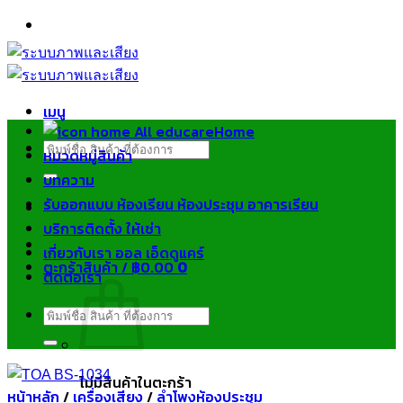
ข้าม
ไป
ยัง
เนื้อหา
เมนู
Home
ค้นหา:
หมวดหมู่สินค้า
บทความ
รับออกแบบ ห้องเรียน ห้องประชุม อาคารเรียน
บริการติดตั้ง ให้เช่า
เกี่ยวกับเรา ออล เอ็ดดูแคร์
ตะกร้าสินค้า /
฿
0.00
0
ติดต่อเรา
ค้นหา:
ไม่มีสินค้าในตะกร้า
หน้าหลัก
/
เครื่องเสียง
/
ลำโพงห้องประชุม