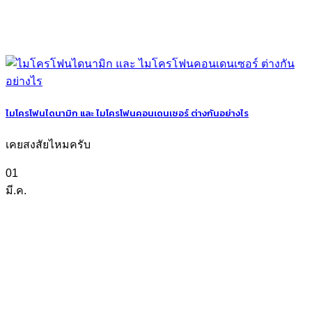
ไมโครโฟนไดนามิก และ ไมโครโฟนคอนเดนเซอร์ ต่างกันอย่างไร
เคยสงสัยไหมครับ
01
มี.ค.