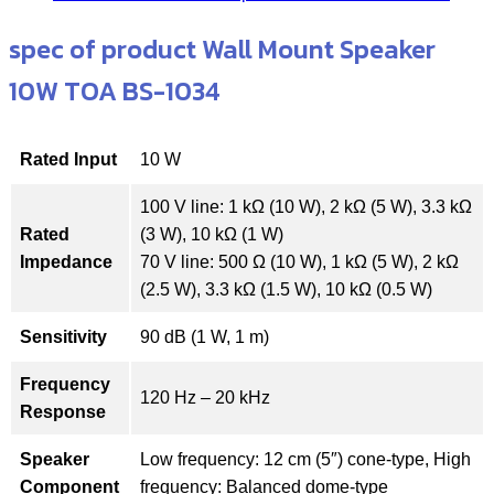
spec of product Wall Mount Speaker
10W TOA BS-1034
Rated Input
10 W
100 V line: 1 kΩ (10 W), 2 kΩ (5 W), 3.3 kΩ
Rated
(3 W), 10 kΩ (1 W)
Impedance
70 V line: 500 Ω (10 W), 1 kΩ (5 W), 2 kΩ
(2.5 W), 3.3 kΩ (1.5 W), 10 kΩ (0.5 W)
Sensitivity
90 dB (1 W, 1 m)
Frequency
120 Hz – 20 kHz
Response
Speaker
Low frequency: 12 cm (5″) cone-type, High
Component
frequency: Balanced dome-type