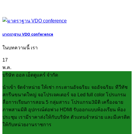
มาตราฐาน VDO conference
ในบทความนี้ เรา
17
พ.ค.
บริษัท ออล เอ็ดดูแคร์ จำกัด
นำเข้า จัดจำหน่าย ให้เช่า กระดานอัจฉริยะ จออัจฉริยะ ทีวีทัช
สกรีนขนาดใหญ่ จอโปรเจคเตอร์ จอ Led full color โปรแกรม
สื่อการเรียนการสอน 5 กลุ่มสาระ โปรแกรม3มิติ เครื่องฉาย
ภาพสามมิติ อุปกรณ์ต่อพ่วง HDMI รับออกแบบห้องเรียน ห้อง
ประชุม เรามีราคาส่งให้กับบริษัท ตัวแทนจำหน่าย และมีเครดิต
ให้กับหน่วยงานราชการ