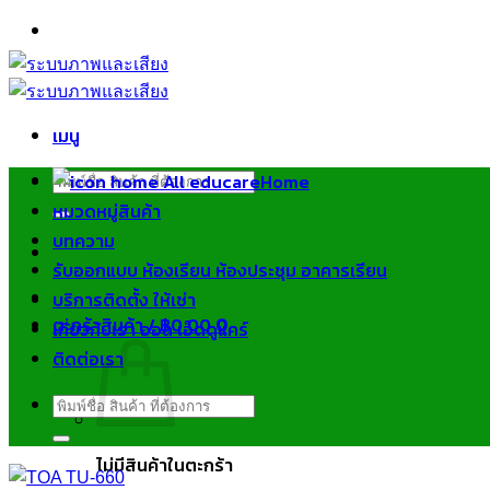
ข้าม
ไป
ยัง
เนื้อหา
เมนู
ค้นหา:
Home
หมวดหมู่สินค้า
บทความ
รับออกแบบ ห้องเรียน ห้องประชุม อาคารเรียน
บริการติดตั้ง ให้เช่า
ตะกร้าสินค้า /
฿
0.00
0
เกี่ยวกับเรา ออล เอ็ดดูแคร์
ติดต่อเรา
ค้นหา:
ไม่มีสินค้าในตะกร้า