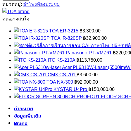
TU-
หมวดหมู่:
ลำโพงห้องประชุม
660
ชิ้น
คุณอาจสนใจ
TOA ER-3215
฿
3,300.00
TOA IR-820SP
฿
32,900.00
ซอฟต์
Panasonic PT-VMZ61
฿
220,00
ITC KS-210A
฿
113,750.00
Acer PL6310W-Laser (5500lm/
CMX CS-701
฿
3,600.00
TOA NX-300
฿
92,000.00
KYSTAR U4Pro
฿
150,000.00
FLOOR SCRE
คำอธิบาย
ข้อมูลเพิ่มเติม
Brand