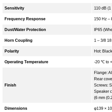
Sensitivity
110 dB (1
Frequency Response
150 Hz – 
Dust/Water Protection
IP65 (When
Horn Coupling
1 – 3/8 18
Polarity
Hot: Blac
Operating Temperature
-20 ℃ to 
Flange: A
Rear cove
Finish
Screws: St
Speaker ca
(6 mm (0.2
Dimensions
φ139 × 10