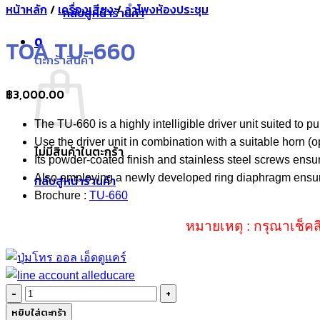
หน้าหลัก
/
เครื่องเสียง
/
ลำโพงห้องประชุม
กลับสู่หน้าร้านค้า
0
TOA TU-660
ตะกร้าสินค้า
฿
3,000.00
The TU-660 is a highly intelligible driver unit suited to
Use the driver unit in combination with a suitable horn (o
ไม่มีสินค้าในตะกร้า
Its powder-coated finish and stainless steel screws ensur
Also employing a newly developed ring diaphragm ensures
กลับสู่หน้าร้านค้า
Brochure :
TU-660
หมายเหตุ : กรุณาเช็คส
จำนวน
TOA
หยิบใส่ตะกร้า