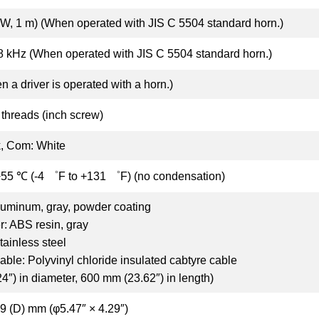
 W, 1 m) (When operated with JIS C 5504 standard horn.)
8 kHz (When operated with JIS C 5504 standard horn.)
 a driver is operated with a horn.)
 threads (inch screw)
k, Com: White
+55 ℃ (-4 ゜F to +131 ゜F) (no condensation)
luminum, gray, powder coating
r: ABS resin, gray
ainless steel
ble: Polyvinyl chloride insulated cabtyre cable
4″) in diameter, 600 mm (23.62″) in length)
9 (D) mm (φ5.47″ × 4.29″)