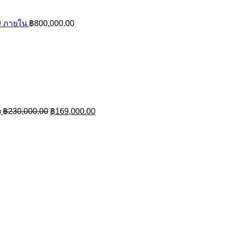
9 ภายใน
฿
800,000.00
rent
ce
,200.00.
Original
Current
)
฿
230,000.00
฿
169,000.00
price
price
was:
is:
฿230,000.00.
฿169,000.00.