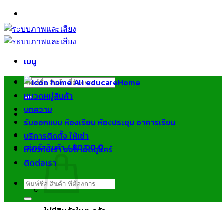
ข้าม
ไป
ยัง
เนื้อหา
เมนู
ค้นหา:
Home
หมวดหมู่สินค้า
บทความ
รับออกแบบ ห้องเรียน ห้องประชุม อาคารเรียน
บริการติดตั้ง ให้เช่า
ตะกร้าสินค้า /
฿
0.00
0
เกี่ยวกับเรา ออล เอ็ดดูแคร์
ติดต่อเรา
ค้นหา:
ไม่มีสินค้าในตะกร้า