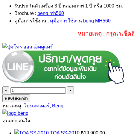
รับประกันตัวเครื่อง 3 ปี หลอดภาพ 1 ปี หรือ 1000 ชม.
Brochure :
benq mh560
คู่มือการใช้งาน :
คู่มือการใช้งาน benq MH560
หมายเหตุ : กรุณาเช็คส
จำนวน
Benq
หยิบใส่ตะกร้า
MH560
หมวดหมู่:
โปรเจคเตอร์
,
Benq
ชิ้น
คุณอาจสนใจ
TOA SS-2010
฿
19,900.00