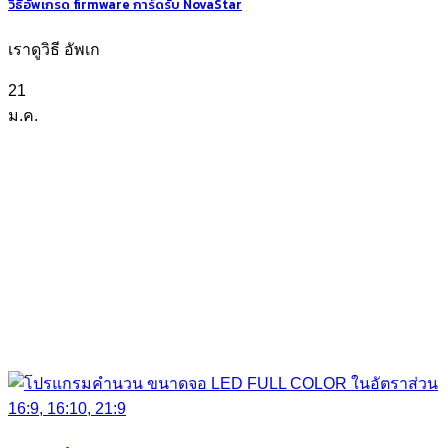
วิธีอัพเกรด firmware การ์ดรับ NovaStar
เราดูวิธี อัพเก
21
ม.ค.