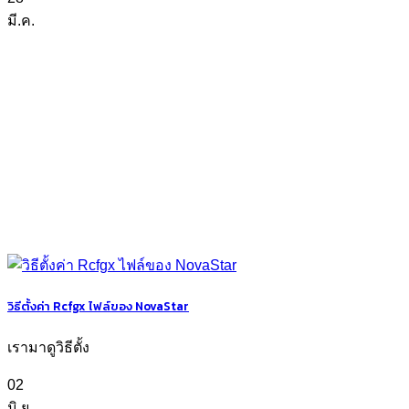
มี.ค.
วิธีตั้งค่า Rcfgx ไฟล์ของ NovaStar
เรามาดูวิธีตั้ง
02
มิ.ย.