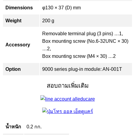
Dimensions
φ130 × 37 (D) mm
Weight
200 g
Removable terminal plug (3 pins) …1,
Box mounting screw (No.6-32UNC × 30)
Accessory
…2,
Box mounting screw (M4 × 30) …2
Option
9000 series plug-in module: AN-001T
สอบถามเพิ่มเติม
น้ำหนัก
0.2 กก.