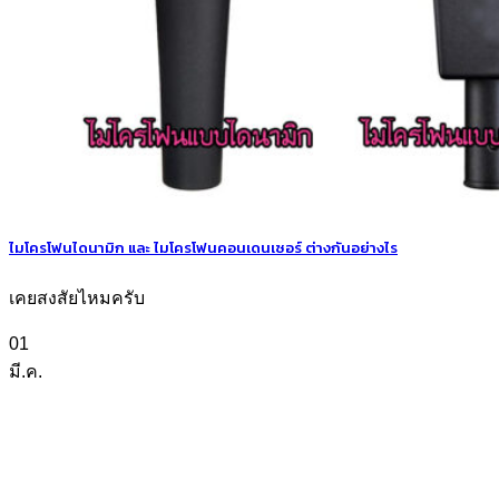
ไมโครโฟนไดนามิก และ ไมโครโฟนคอนเดนเซอร์ ต่างกันอย่างไร
เคยสงสัยไหมครับ
01
มี.ค.