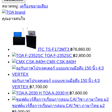
AN-
หมวดหมู่:
เครื่องขยายเสียง
9001
ชิ้น
คุณอาจสนใจ
ITC TS-F173MT3
฿
76,860.00
TOA F-2352SC
฿
2,800.00
CMX CSK-840H
จอรับภาพโปรเจคเตอร์ แบบแขวนมือดึง 150 นิ้ว 4:3
VERTEX
฿
7,700.00
TOA A-2030 H
฿
7,600.00
ซอฟต์แวร์สื่อการเรียนการสอน CAI วิชา ภาษาไทย ม2
฿
5,000.00