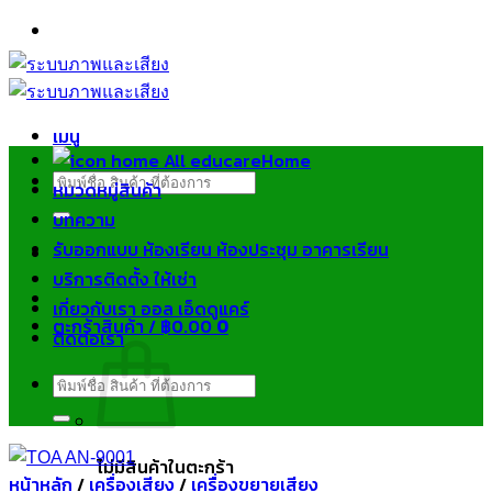
ข้าม
ไป
ยัง
เนื้อหา
เมนู
Home
ค้นหา:
หมวดหมู่สินค้า
บทความ
รับออกแบบ ห้องเรียน ห้องประชุม อาคารเรียน
บริการติดตั้ง ให้เช่า
เกี่ยวกับเรา ออล เอ็ดดูแคร์
ตะกร้าสินค้า /
฿
0.00
0
ติดต่อเรา
ค้นหา:
ไม่มีสินค้าในตะกร้า
หน้าหลัก
/
เครื่องเสียง
/
เครื่องขยายเสียง