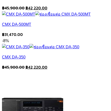
Original
Current
฿
45,900.00
฿
42,220.00
price
price
was:
is:
CMX DA-500MT
฿45,900.00.
฿42,220.00.
฿
31,470.00
-8%
CMX DA-350
Original
Current
฿
45,900.00
฿
42,220.00
price
price
was:
is:
฿45,900.00.
฿42,220.00.