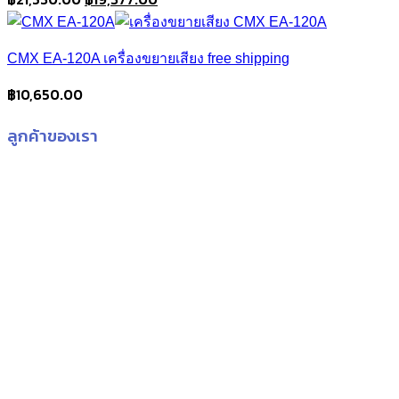
price
price
was:
is:
CMX EA-120A เครื่องขยายเสียง free shipping
฿21,530.00.
฿19,377.00.
฿
10,650.00
ลูกค้าของเรา