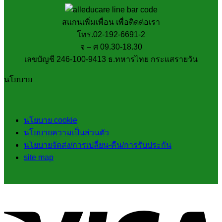
สแกนเพิ่มเพื่อน เพื่อติดต่อเรา
โทร.02-192-6691-2
จ – ศ 09.30-18.30
เลขบัญชี 246-100-9413 ธ.ทหารไทย กระแสรายวัน
นโยบาย
นโยบาย cookie
นโยบายความเป็นส่วนตัว
นโยบายจัดส่ง/การเปลี่ยน-คืน/การรับประกัน
site map
V