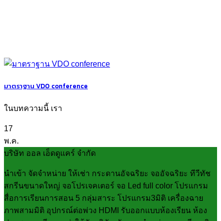
มาตราฐาน VDO conference
ในบทความนี้ เรา
17
พ.ค.
บริษัท ออล เอ็ดดูแคร์ จำกัด
นำเข้า จัดจำหน่าย ให้เช่า กระดานอัจฉริยะ จออัจฉริยะ ทีวีทัช
สกรีนขนาดใหญ่ จอโปรเจคเตอร์ จอ Led full color โปรแกรม
สื่อการเรียนการสอน 5 กลุ่มสาระ โปรแกรม3มิติ เครื่องฉาย
ภาพสามมิติ อุปกรณ์ต่อพ่วง HDMI รับออกแบบห้องเรียน ห้อง