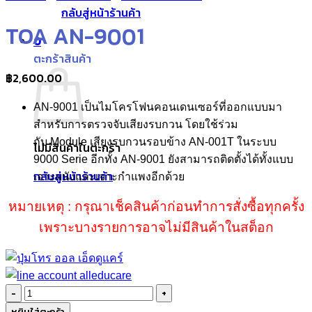
กลับสู่หน้าร้านค้า
TOA AN-9001
0
ตะกร้าสินค้า
฿
2,600.00
AN-
9001 เป็นไมโครโฟนคอนเดนเซอร์ที่ออกแบบมา
สำหรับการตรวจจับเสียงรบกวน โดยใช้ร่วม
กับ
Module
เสียงรบกวนรอบข้าง
AN-
001
T
ในระบบ
ไม่มีสินค้าในตะกร้า
9000
Serie
อีกทั้ง
AN-9001
ยังสามารถติดตั้งได้ทั้งแบบ
กลับสู่หน้าร้านค้า
เจาะผนังและเจาะกำแพงอีกด้วย
หมายเหตุ : กรุณาเช็คสินค้าก่อนทำการสั่งซื้อทุกครั้ง
เพราะบางรายการอาจไม่มีสินค้าในสต็อก
จำนวน
TOA
หยิบใส่ตะกร้า