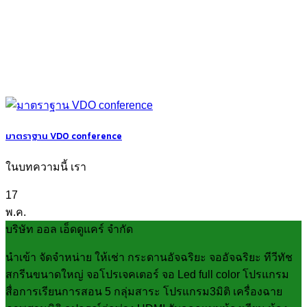
มาตราฐาน VDO conference
ในบทความนี้ เรา
17
พ.ค.
บริษัท ออล เอ็ดดูแคร์ จำกัด
นำเข้า จัดจำหน่าย ให้เช่า กระดานอัจฉริยะ จออัจฉริยะ ทีวีทัช
สกรีนขนาดใหญ่ จอโปรเจคเตอร์ จอ Led full color โปรแกรม
สื่อการเรียนการสอน 5 กลุ่มสาระ โปรแกรม3มิติ เครื่องฉาย