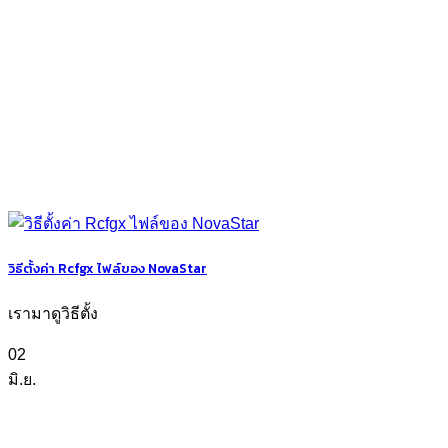
วิธีตั้งค่า Rcfgx ไฟล์ของ NovaStar
เรามาดูวิธีตั้ง
02
มิ.ย.