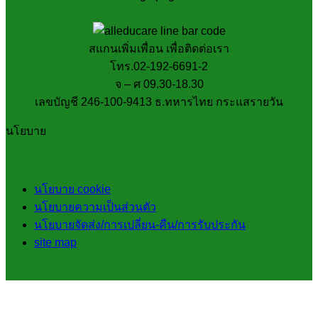
สแกนเพิ่มเพื่อน เพื่อติดต่อเรา
โทร.02-192-6691-2
จ – ศ 09.30-18.30
เลขบัญชี 246-100-9413 ธ.ทหารไทย กระแสรายวัน
นโยบาย
นโยบาย cookie
นโยบายความเป็นส่วนตัว
นโยบายจัดส่ง/การเปลี่ยน-คืน/การรับประกัน
site map
V