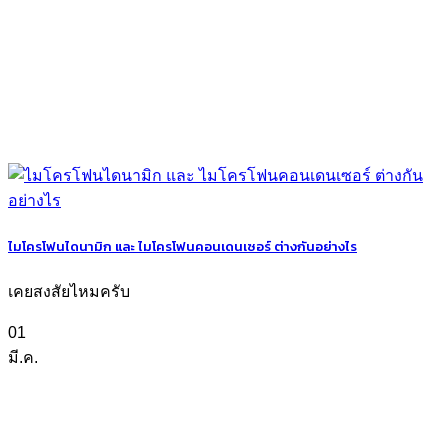
ไมโครโฟนไดนามิก และ ไมโครโฟนคอนเดนเซอร์ ต่างกันอย่างไร
เคยสงสัยไหมครับ
01
มี.ค.