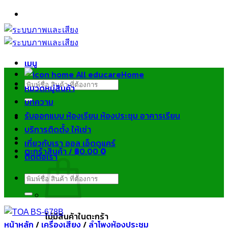
ข้าม
ไป
ยัง
เนื้อหา
เมนู
Home
ค้นหา:
หมวดหมู่สินค้า
บทความ
รับออกแบบ ห้องเรียน ห้องประชุม อาคารเรียน
บริการติดตั้ง ให้เช่า
เกี่ยวกับเรา ออล เอ็ดดูแคร์
ตะกร้าสินค้า /
฿
0.00
0
ติดต่อเรา
ค้นหา:
ไม่มีสินค้าในตะกร้า
หน้าหลัก
/
เครื่องเสียง
/
ลำโพงห้องประชุม