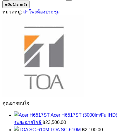
TOA
หยิบใส่ตะกร้า
BS-
หมวดหมู่:
ลำโพงห้องประชุม
678B
ชิ้น
คุณอาจสนใจ
Acer H6517ST (3000lm/FullHD)
ระยะฉายใกล้
฿
23,500.00
TOA SC-610M
฿
2,100.00