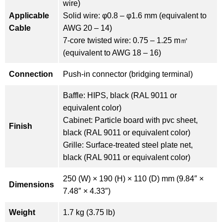
wire)
Applicable
Solid wire: φ0.8 – φ1.6 mm (equivalent to
Cable
AWG 20 – 14)
7-core twisted wire: 0.75 – 1.25 m㎡
(equivalent to AWG 18 – 16)
Connection
Push-in connector (bridging terminal)
Baffle: HIPS, black (RAL 9011 or
equivalent color)
Cabinet: Particle board with pvc sheet,
Finish
black (RAL 9011 or equivalent color)
Grille: Surface-treated steel plate net,
black (RAL 9011 or equivalent color)
250 (W) × 190 (H) × 110 (D) mm (9.84″ ×
Dimensions
7.48″ × 4.33″)
Weight
1.7 kg (3.75 lb)