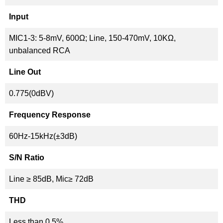
Input
MIC1-3: 5-8mV, 600Ω; Line, 150-470mV, 10KΩ,
unbalanced RCA
Line Out
0.775(0dBV)
Frequency Response
60Hz-15kHz(±3dB)
S/N Ratio
Line ≥ 85dB, Mic≥ 72dB
THD
Less than 0.5%