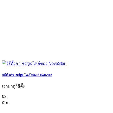
วิธีตั้งค่า Rcfgx ไฟล์ของ NovaStar
เรามาดูวิธีตั้ง
02
มิ.ย.