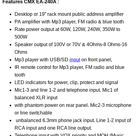
Features CMX EA-240A :
Desktop or 19” rack mount public address amplifier
PA amplifier with Mp3 player, FM radio & blue tooth
Rate power output at 60W, 120W, 240W, 350W to
500W
Speaker output of 100V or 70V & 4Ohms-8 Ohms-16
Ohms
Mp3 player with USB/SD
input
on front panel,
IR remote control for Mp3 player, FM radio and blue
tooth
LED indicators for power, clip, protect and signal
Mic1-3 and line 1-2 and telephone input. Mic1 of
balanced XLR input
with phantom power on rear panel. Mic2-3 microphone
or line switchable
unbalanced 6.3mm phone jack input. Line 1-2 input of
RCA input and one RCA line output.
Telephone input with VOX priority and MOH (Music