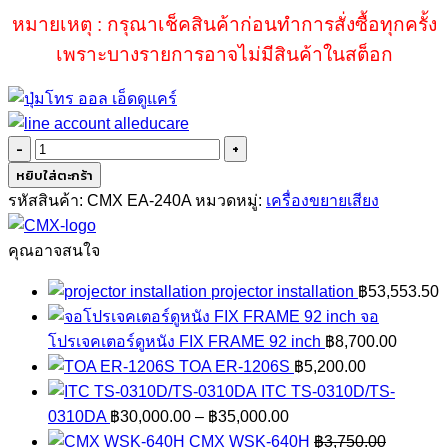
หมายเหตุ : กรุณาเช็คสินค้าก่อนทำการสั่งซื้อทุกครั้ง
เพราะบางรายการอาจไม่มีสินค้าในสต็อก
จำนวน
CMX
หยิบใส่ตะกร้า
EA-
รหัสสินค้า:
CMX EA-240A
หมวดหมู่:
เครื่องขยายเสียง
240A
เครื่อง
คุณอาจสนใจ
ขยาย
projector installation
฿
53,553.50
เสียง
จอ
free
โปรเจคเตอร์ดูหนัง FIX FRAME 92 inch
฿
8,700.00
shipping
TOA ER-1206S
฿
5,200.00
ชิ้น
ITC TS-0310D/TS-
Price
0310DA
฿
30,000.00
–
฿
35,000.00
range:
CMX WSK-640H
฿
3,750.00