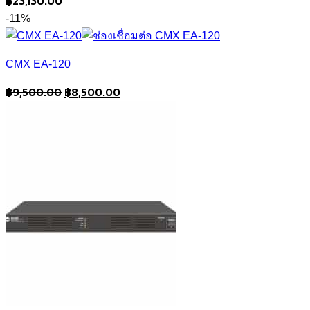
฿
23,130.00
-11%
CMX EA-120
Original
Current
฿
9,500.00
฿
8,500.00
price
price
was:
is:
฿9,500.00.
฿8,500.00.