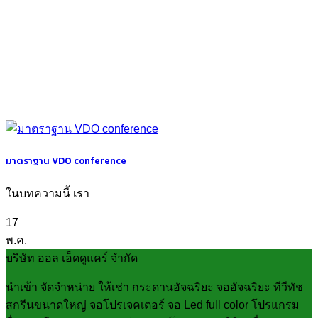
มาตราฐาน VDO conference
ในบทความนี้ เรา
17
พ.ค.
บริษัท ออล เอ็ดดูแคร์ จำกัด
นำเข้า จัดจำหน่าย ให้เช่า กระดานอัจฉริยะ จออัจฉริยะ ทีวีทัช
สกรีนขนาดใหญ่ จอโปรเจคเตอร์ จอ Led full color โปรแกรม