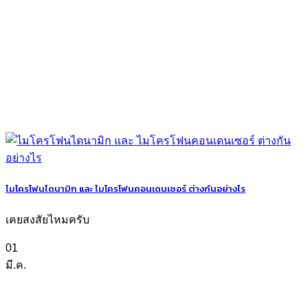
ไมโครโฟนไดนามิก และ ไมโครโฟนคอนเดนเซอร์ ต่างกันอย่างไร
เคยสงสัยไหมครับ
01
มี.ค.