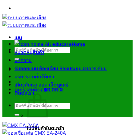
ข้าม
ไป
ยัง
เนื้อหา
เมนู
Home
ค้นหา:
หมวดหมู่สินค้า
บทความ
รับออกแบบ ห้องเรียน ห้องประชุม อาคารเรียน
บริการติดตั้ง ให้เช่า
เกี่ยวกับเรา ออล เอ็ดดูแคร์
ตะกร้าสินค้า /
฿
0.00
0
ติดต่อเรา
ค้นหา:
ไม่มีสินค้าในตะกร้า