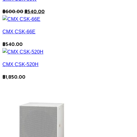
Original
Current
฿
600.00
฿
540.00
price
price
was:
is:
CMX CSK-66E
฿600.00.
฿540.00.
฿
540.00
CMX CSK-520H
฿
1,850.00