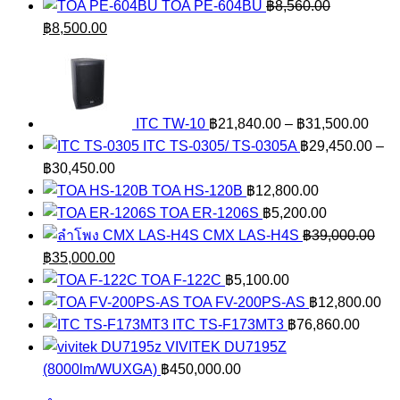
TOA PE-604BU
฿
8,560.00
Original
Current
฿
8,500.00
price
price
Pric
was:
is:
rang
฿8,560.00.
฿8,500.00.
฿21,
thro
ITC TW-10
฿
21,840.00
–
฿
31,500.00
฿31,
ITC TS-0305/ TS-0305A
฿
29,450.00
–
Price
฿
30,450.00
range:
TOA HS-120B
฿
12,800.00
฿29,450.00
TOA ER-1206S
฿
5,200.00
through
CMX LAS-H4S
฿
39,000.00
Original
฿30,450.00
Current
฿
35,000.00
price
price
TOA F-122C
฿
5,100.00
was:
is:
TOA FV-200PS-AS
฿
12,800.00
฿39,000.00.
฿35,000.00.
ITC TS-F173MT3
฿
76,860.00
VIVITEK DU7195Z
(8000lm/WUXGA)
฿
450,000.00