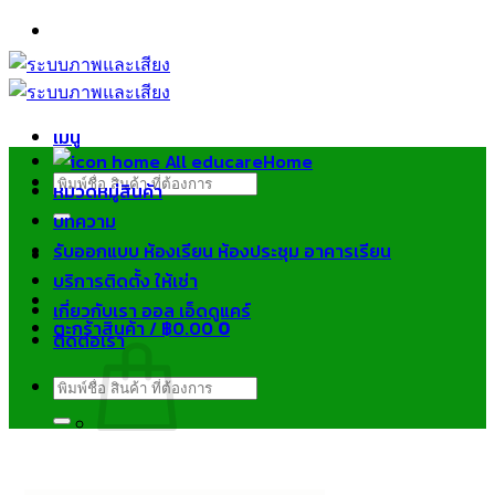
ข้าม
ไป
ยัง
เนื้อหา
เมนู
Home
ค้นหา:
หมวดหมู่สินค้า
บทความ
รับออกแบบ ห้องเรียน ห้องประชุม อาคารเรียน
บริการติดตั้ง ให้เช่า
เกี่ยวกับเรา ออล เอ็ดดูแคร์
ตะกร้าสินค้า /
฿
0.00
0
ติดต่อเรา
ค้นหา:
ไม่มีสินค้าในตะกร้า