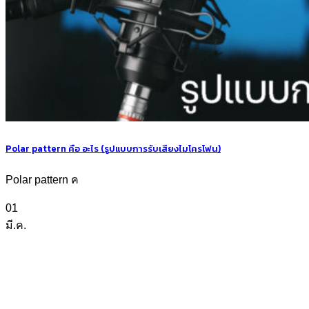
Polar pattern คือ อะไร (รูปแบบการรับเสียงไมโครโฟน)
Polar pattern ค
01
มี.ค.