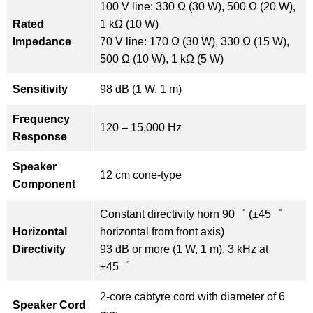
100 V line: 330 Ω (30 W), 500 Ω (20 W),
Rated
1 kΩ (10 W)
Impedance
70 V line: 170 Ω (30 W), 330 Ω (15 W),
500 Ω (10 W), 1 kΩ (5 W)
Sensitivity
98 dB (1 W, 1 m)
Frequency
120 – 15,000 Hz
Response
Speaker
12 cm cone-type
Component
Constant directivity horn 90゜ (±45゜
Horizontal
horizontal from front axis)
Directivity
93 dB or more (1 W, 1 m), 3 kHz at
±45゜
2-core cabtyre cord with diameter of 6
Speaker Cord