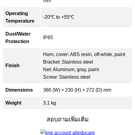
mm
Operating
-20℃ to +55℃
Temperature
Dust/Water
IP65
Protection
Horn, cover: ABS resin, off-white, paint
Bracket: Stainless steel
Finish
Net: Aluminum, gray, paint
Screw: Stainless steel
Dimensions
366 (W) × 230 (H) × 272 (D) mm
Weight
3.1 kg
สอบถามเพิ่มเติม