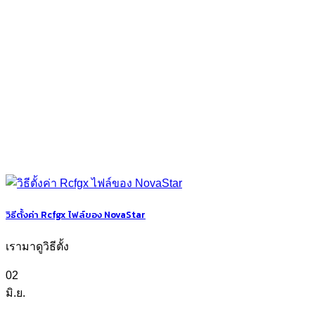
วิธีตั้งค่า Rcfgx ไฟล์ของ NovaStar
เรามาดูวิธีตั้ง
02
มิ.ย.