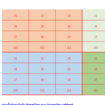
การตั้งค่าการ์ดรับ NovaStar แบบ irregular cabinet