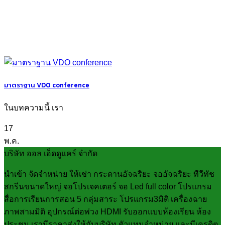
มาตราฐาน VDO conference
ในบทความนี้ เรา
17
พ.ค.
บริษัท ออล เอ็ดดูแคร์ จำกัด
นำเข้า จัดจำหน่าย ให้เช่า กระดานอัจฉริยะ จออัจฉริยะ ทีวีทัช
สกรีนขนาดใหญ่ จอโปรเจคเตอร์ จอ Led full color โปรแกรม
สื่อการเรียนการสอน 5 กลุ่มสาระ โปรแกรม3มิติ เครื่องฉาย
ภาพสามมิติ อุปกรณ์ต่อพ่วง HDMI รับออกแบบห้องเรียน ห้อง
ประชุม เรามีราคาส่งให้กับบริษัท ตัวแทนจำหน่าย และมีเครดิต