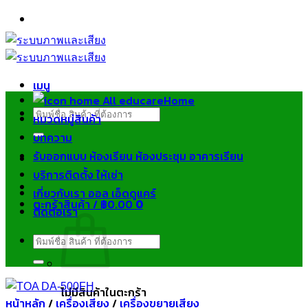
ข้าม
ไป
ยัง
เนื้อหา
เมนู
Home
ค้นหา:
หมวดหมู่สินค้า
บทความ
รับออกแบบ ห้องเรียน ห้องประชุม อาคารเรียน
บริการติดตั้ง ให้เช่า
เกี่ยวกับเรา ออล เอ็ดดูแคร์
ตะกร้าสินค้า /
฿
0.00
0
ติดต่อเรา
ค้นหา:
ไม่มีสินค้าในตะกร้า
หน้าหลัก
/
เครื่องเสียง
/
เครื่องขยายเสียง