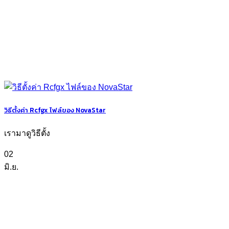
วิธีตั้งค่า Rcfgx ไฟล์ของ NovaStar
เรามาดูวิธีตั้ง
02
มิ.ย.