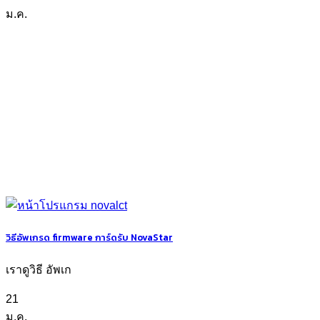
ม.ค.
วิธีอัพเกรด firmware การ์ดรับ NovaStar
เราดูวิธี อัพเก
21
ม.ค.