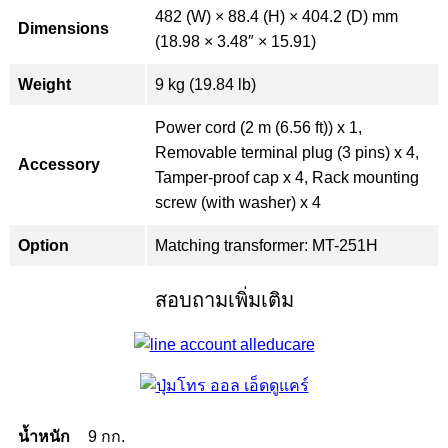
482 (W) × 88.4 (H) × 404.2 (D) mm
Dimensions
(18.98 × 3.48″ × 15.91)
Weight
9 kg (19.84 lb)
Power cord (2 m (6.56 ft)) x 1,
Removable terminal plug (3 pins) x 4,
Accessory
Tamper-proof cap x 4, Rack mounting
screw (with washer) x 4
Option
Matching transformer: MT-251H
สอบถามเพิ่มเติม
น้ำหนัก
9 กก.