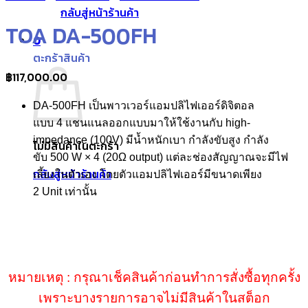
กลับสู่หน้าร้านค้า
TOA DA-500FH
0
ตะกร้าสินค้า
฿
117,000.00
DA-500FH เป็นพาวเวอร์แอมปลิไฟเออร์ดิจิตอล
แบบ 4 แชนแนลออกแบบมาให้ใช้งานกับ high-
impedance (100V) มีน้ำหนักเบา กำลังขับสูง กำลัง
ไม่มีสินค้าในตะกร้า
ขับ 500 W × 4 (20Ω output) แต่ละช่องสัญญาณจะมีไฟ
กลับสู่หน้าร้านค้า
เลี้ยงในตัวเอง โดยตัวแอมปลิไฟเออร์มีขนาดเพียง
2 Unit เท่านั้น
หมายเหตุ : กรุณาเช็คสินค้าก่อนทำการสั่งซื้อทุกครั้ง
เพราะบางรายการอาจไม่มีสินค้าในสต็อก