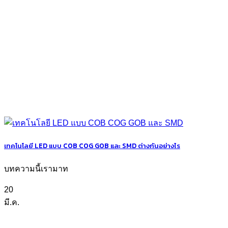
เทคโนโลยี LED แบบ COB COG GOB และ SMD ต่างกันอย่างไร
บทความนี้เรามาท
20
มี.ค.