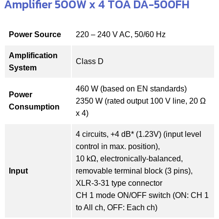
Amplifier 500W x 4 TOA DA-500FH
Power Source
220 – 240 V AC, 50/60 Hz
Amplification
Class D
System
460 W (based on EN standards)
Power
2350 W (rated output 100 V line, 20 Ω
Consumption
x 4)
4 circuits, +4 dB* (1.23V) (input level
control in max. position),
10 kΩ, electronically-balanced,
Input
removable terminal block (3 pins),
XLR-3-31 type connector
CH 1 mode ON/OFF switch (ON: CH 1
to All ch, OFF: Each ch)