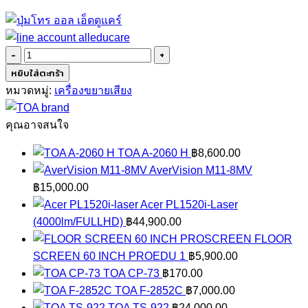
จำนวน
TOA
หยิบใส่ตะกร้า
DA-
หมวดหมู่:
เครื่องขยายเสียง
500FH
ชิ้น
คุณอาจสนใจ
TOA A-2060 H
฿
8,600.00
AverVision M11-8MV
฿
15,000.00
Acer PL1520i-Laser
(4000lm/FULLHD)
฿
44,900.00
FLOOR
SCREEN 60 INCH PROEDU 1
฿
5,900.00
TOA CP-73
฿
170.00
TOA F-2852C
฿
7,000.00
TOA TS-922
฿
24,000.00