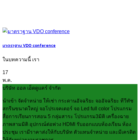
มาตราฐาน VDO conference
ในบทความนี้ เรา
17
พ.ค.
บริษัท ออล เอ็ดดูแคร์ จำกัด
นำเข้า จัดจำหน่าย ให้เช่า กระดานอัจฉริยะ จออัจฉริยะ ทีวีทัช
สกรีนขนาดใหญ่ จอโปรเจคเตอร์ จอ Led full color โปรแกรม
สื่อการเรียนการสอน 5 กลุ่มสาระ โปรแกรม3มิติ เครื่องฉาย
ภาพสามมิติ อุปกรณ์ต่อพ่วง HDMI รับออกแบบห้องเรียน ห้อง
ประชุม เรามีราคาส่งให้กับบริษัท ตัวแทนจำหน่าย และมีเครดิต
ให้กับหน่วยงานราชการ